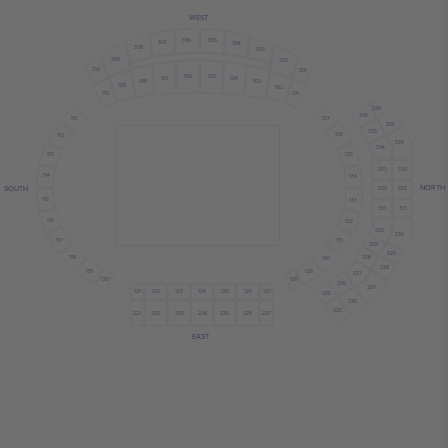
WEST
306
305
307
304
308
303
309
302
310
301
106
105
107
104
108
103
109
102
110
101
336
336
137
111
335
335
136
112
334
334
113
135
333
333
114
134
NORTH
SOUTH
332
332
115
133
331
331
116
132
330
330
117
131
329
329
118
328
130
328
119
129
327
120
128
326
327
121
122
124
126
125
123
127
325
326
325
222
223
224
221
225
226
227
EAST