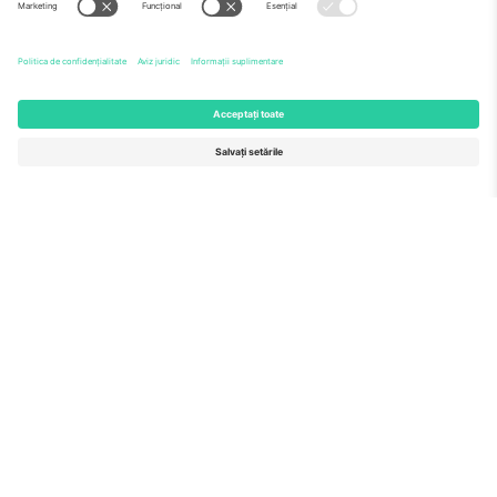
Echipă
ÎF
TixProtect
Cum funcționează
Imprimă
Hoteluri
Termeni și condiții
Centrul Cupei Mondiale
Program de afiliere
Contactează-ne
Birouri și asistență
Germany
United Kingdom
Unter den Linden 24, 10117
167 City Road, London, Greater
Berlin, Germany
London, EC1V 1AW, United
Kingdom
United States
Switzerland