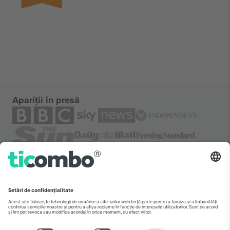
Apariții în presă
Despre
Servicii corporatiste