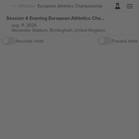
Autentificare
Sporturi
Athletics
European Athletics Championship
Session 4 Evening European Athletics Championships bilete
aug. 11, 2026
Alexander Stadium,
Birmingham, United Kingdom
Ascunde harta
Fixează harta