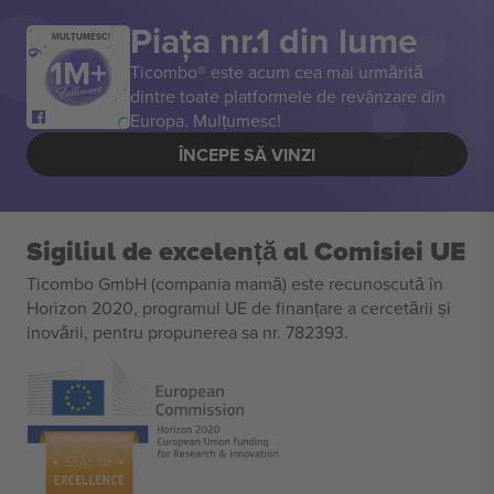
Piața nr.1 din lume
MULȚUMESC!
Ticombo® este acum cea mai urmărită
dintre toate platformele de revânzare din
Europa. Mulțumesc!
ÎNCEPE SĂ VINZI
Sigiliul de excelență al Comisiei UE
Ticombo GmbH (compania mamă) este recunoscută în
Horizon 2020, programul UE de finanțare a cercetării și
inovării, pentru propunerea sa nr. 782393.