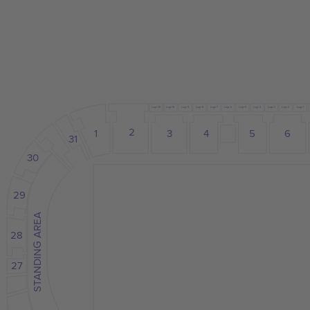
Loge 25
Loge 7
Loge 2
Loge 10
Loge 8
Loge 5
Loge 3
Loge 1
Loge 9
Loge 6
Loge 4
2
1
3
5
4
6
31
30
29
STANDING AREA
28
27