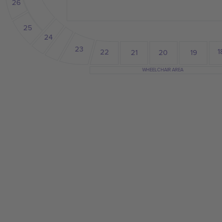
26
25
24
23
1
22
19
21
20
WHEELCHAIR AREA