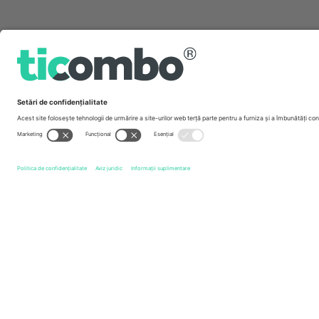
Link-uri rapide
Diamond League
Bilete