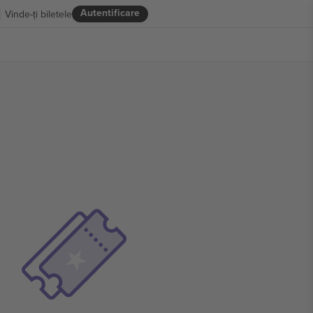
Autentificare
Vinde-ți biletele