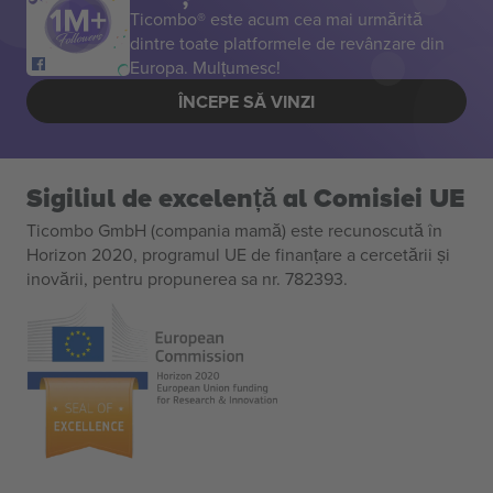
Ticombo® este acum cea mai urmărită
dintre toate platformele de revânzare din
Europa. Mulțumesc!
ÎNCEPE SĂ VINZI
Sigiliul de excelență al Comisiei UE
Ticombo GmbH (compania mamă) este recunoscută în
Horizon 2020, programul UE de finanțare a cercetării și
inovării, pentru propunerea sa nr. 782393.