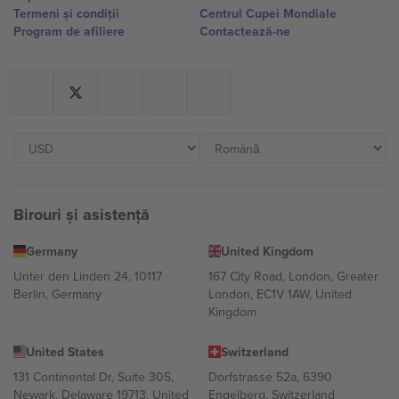
Termeni și condiții
Centrul Cupei Mondiale
Program de afiliere
Contactează-ne
Birouri și asistență
Germany
United Kingdom
Unter den Linden 24, 10117
167 City Road, London, Greater
Berlin, Germany
London, EC1V 1AW, United
Kingdom
United States
Switzerland
131 Continental Dr, Suite 305,
Dorfstrasse 52a, 6390
Newark, Delaware 19713, United
Engelberg, Switzerland