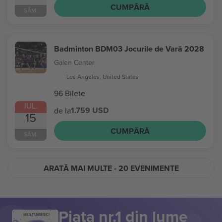
CUMPĂRĂ
SÂM.
Badminton BDM03 Jocurile de Vară 2028
Galen Center
Los Angeles, United States
96 Bilete
IUL.
1.759 USD
de la
15
CUMPĂRĂ
SÂM.
ARATĂ MAI MULTE
- 20 EVENIMENTE
Piața nr.1 din lume
MULȚUMESC!