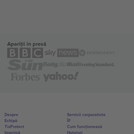
Apariții în presă
Despre
Servicii corporatiste
Echipă
ÎF
TixProtect
Cum funcționează
Imprimă
Hoteluri