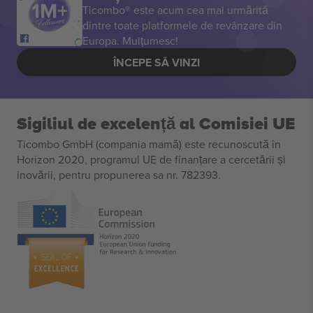
Ticombo® este acum cea mai urmărită
dintre toate platformele de revânzare din
Europa. Mulțumesc!
ÎNCEPE SĂ VINZI
Sigiliul de excelență al Comisiei UE
Ticombo GmbH (compania mamă) este recunoscută în
Horizon 2020, programul UE de finanțare a cercetării și
inovării, pentru propunerea sa nr. 782393.