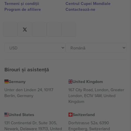
Termeni și condiții
Centrul Cupei Mondiale
Program de afiliere
Contactează-ne
Birouri și asistență
Germany
United Kingdom
Unter den Linden 24, 10117
167 City Road, London, Greater
Berlin, Germany
London, EC1V 1AW, United
Kingdom
United States
Switzerland
131 Continental Dr, Suite 305,
Dorfstrasse 52a, 6390
Newark, Delaware 19713, United
Engelberg, Switzerland