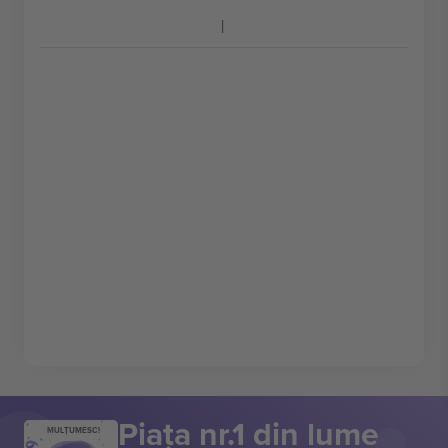
Piața nr.1 din lume
MULȚUMESC!