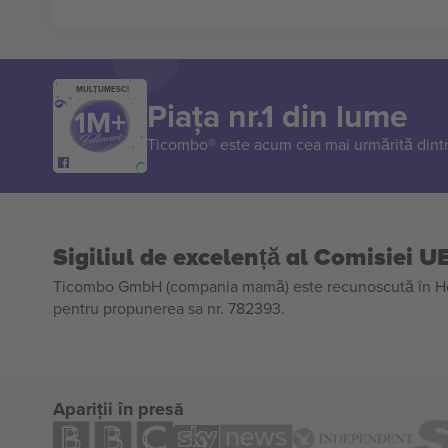
MULȚUMESC!
Piața nr.1 din lume
Ticombo® este acum cea mai urmărită dintr
Sigiliul de excelență al Comisiei U
Ticombo GmbH (compania mamă) este recunoscută în Horiz
pentru propunerea sa nr. 782393.
Apariții în presă