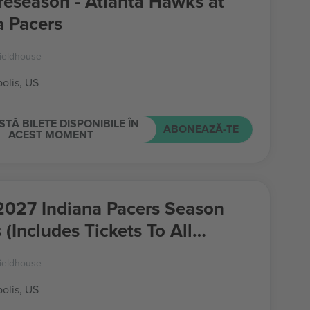
eseason - Atlanta Hawks at
a Pacers
ieldhouse
olis, US
STĂ BILETE DISPONIBILE ÎN
ABONEAZĂ-TE
ACEST MOMENT
027 Indiana Pacers Season
 (Includes Tickets To All
ar Season Home Games)
ieldhouse
olis, US