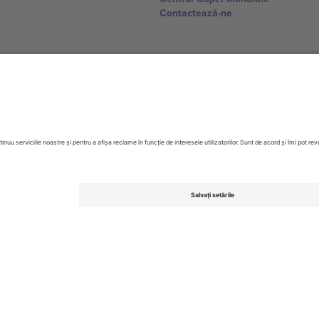
Contactează-ne
United Kingdom
167 City Road, London, Greater L
Switzerland
United States
Dorfstrasse 52a, 6390 Engelberg, 
United Arab Emirates
ulgaria
UAE Dubai Silicon Oasis, DDP Buil