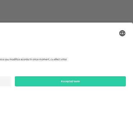
ondon, EC1V 1AW, United Kingdom
Switzerland
ding A1, Office 302, Dubai, United Arab Emirates