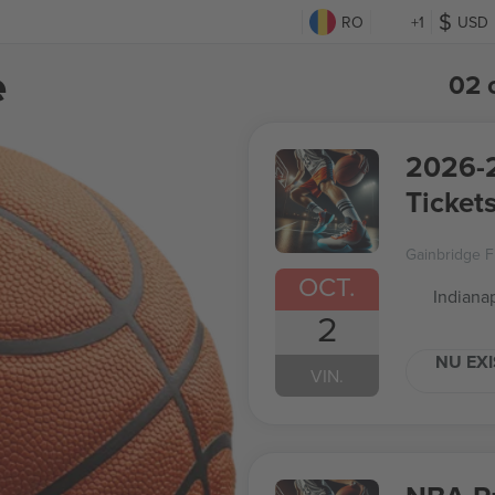
RO
+1
USD
e
02 
2026-2
Tickets
Regul
Gainbridge F
OCT.
Indianap
2
NU EXI
VIN.