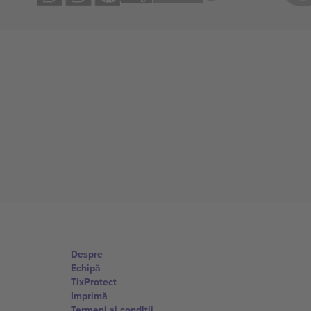
Despre
Echipă
TixProtect
Imprimă
Termeni și condiții