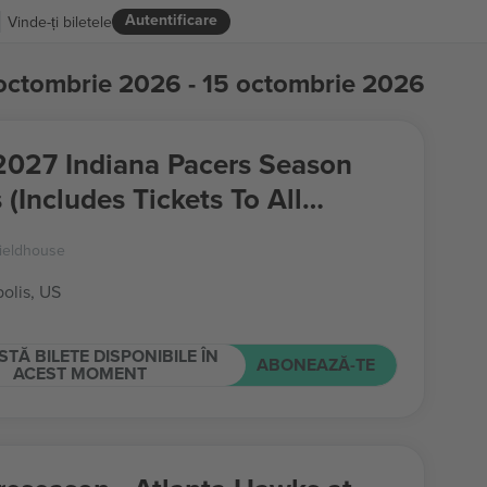
Autentificare
Vinde-ți biletele
octombrie 2026 - 15 octombrie 2026
027 Indiana Pacers Season
 (Includes Tickets To All
ar Season Home Games)
ieldhouse
olis, US
STĂ BILETE DISPONIBILE ÎN
ABONEAZĂ-TE
ACEST MOMENT