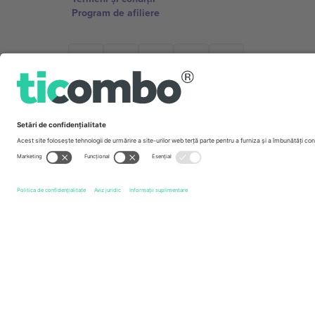
Program de afiliere
Birouri și asistență
Germany
Unter den Linden 24, 10117 Berlin, Germany
United States
131 Continental Dr, Suite 305, Newark, Delaware 19713, 
Bulgaria
Regus Sofia City West, bul Totleben 53-55, 1606 Sofia, B
Mexico