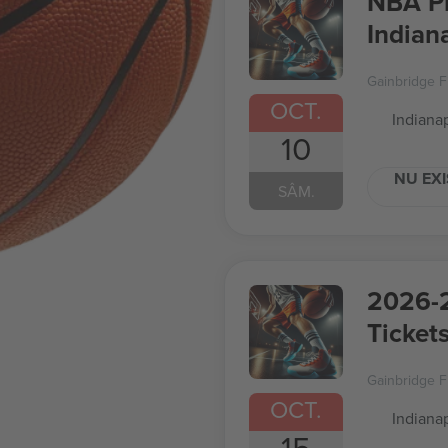
NBA Pr
Indian
Gainbridge F
OCT.
Indianap
10
NU EXI
SÂM.
2026-2
Tickets
Regul
Gainbridge F
OCT.
Indianap
15