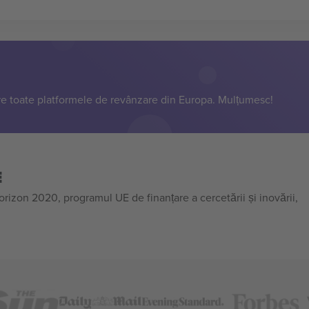
e toate platformele de revânzare din Europa. Mulțumesc!
E
on 2020, programul UE de finanțare a cercetării și inovării,