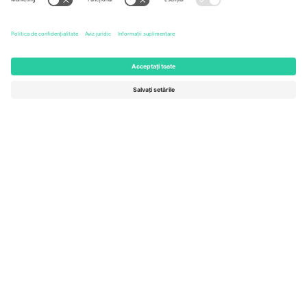
Berlin, Germany
London, EC1V 1AW, United
Kingdom
United States
Switzerland
131 Continental Dr, Suite 305,
Dorfstrasse 52a, 6390
Newark, Delaware 19713, United
Engelberg, Switzerland
States
Bulgaria
United Arab Emirates
Regus Sofia City West, bul
UAE Dubai Silicon Oasis, DDP
Totleben 53-55, 1606 Sofia,
Building A1, Office 302, Dubai,
Bulgaria
United Arab Emirates
Mexico
Av Chapultepec 360, Roma
Norte, Cuauhtémoc, 06700
Ciudad de México, CDMX,
Mexico
Entitatea juridică a furnizorului de platformă poate varia în funcție