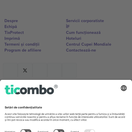
Despre
Servicii corporatiste
Echipă
ÎF
TixProtect
Cum funcționează
Imprimă
Hoteluri
Termeni și condiții
Centrul Cupei Mondiale
Program de afiliere
Contactează-ne
Birouri și asistență
Germany
United Kingdom
Unter den Linden 24, 10117
167 City Road, London, Greater