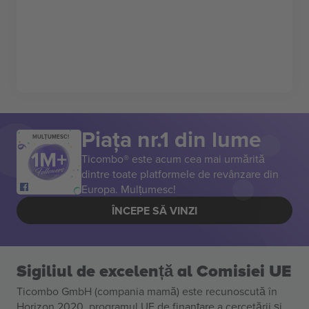
Piața nr.1 din lume
MULȚUMESC!
Ticombo® este acum cea mai urmărită
dintre toate platformele de revânzare din
Europa. Mulțumesc!
ÎNCEPE SĂ VINZI
Sigiliul de excelență al Comisiei UE
Ticombo GmbH (compania mamă) este recunoscută în
Horizon 2020, programul UE de finanțare a cercetării și