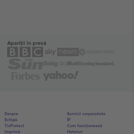
Apariții în presă
Despre
Servicii corporatiste
Echipă
ÎF
TixProtect
Cum funcționează
Imprimă
Hoteluri