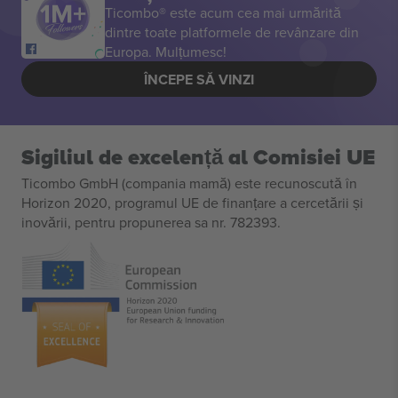
Ticombo® este acum cea mai urmărită
dintre toate platformele de revânzare din
Europa. Mulțumesc!
ÎNCEPE SĂ VINZI
Sigiliul de excelență al Comisiei UE
Ticombo GmbH (compania mamă) este recunoscută în
Horizon 2020, programul UE de finanțare a cercetării și
inovării, pentru propunerea sa nr. 782393.