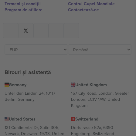
Termeni și condiții
Centrul Cupei Mondiale
Program de afiliere
Contactează-ne
Birouri și asistență
Germany
United Kingdom
Unter den Linden 24, 10117
167 City Road, London, Greater
Berlin, Germany
London, EC1V 1AW, United
Kingdom
United States
Switzerland
131 Continental Dr, Suite 305,
Dorfstrasse 52a, 6390
Newark, Delaware 19713, United
Engelberg, Switzerland