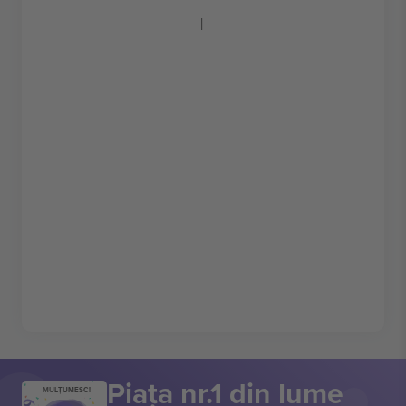
Piața nr.1 din lume
MULȚUMESC!