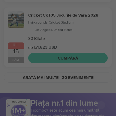
Cricket CKT05 Jocurile de Vară 2028
Fairgrounds Cricket Stadium
Los Angeles, United States
80 Bilete
IUL.
1.623 USD
de la
15
CUMPĂRĂ
SÂM.
ARATĂ MAI MULTE
- 20 EVENIMENTE
Piața nr.1 din lume
MULȚUMESC!
Ticombo® este acum cea mai urmărită
dintre toate platformele de revânzare din