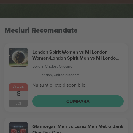
Meciuri Recomandate
London Spirit Women vs MI London
Women/London Spirit Men vs MI London
Men The Hundred
Lord's Cricket Ground
London, United Kingdom
Nu sunt bilete disponibile
AUG.
6
CUMPĂRĂ
JOI
Glamorgan Men vs Essex Men Metro Bank
One Day Cup