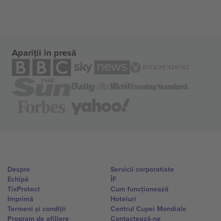
Apariții în presă
Despre
Servicii corporatiste
Echipă
ÎF
TixProtect
Cum funcționează
Imprimă
Hoteluri
Termeni și condiții
Centrul Cupei Mondiale
Program de afiliere
Contactează-ne