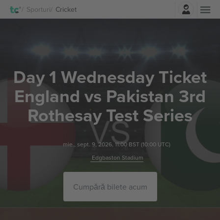
Autentificare
Sporturi
Cricket
Day 1 Wednesday Ticket
England vs Pakistan 3rd
Rothesay Test Series
mie., sept. 9, 2026, 11:00 BST
(10:00 UTC)
Edgbaston Stadium
Cumpără bilete acum