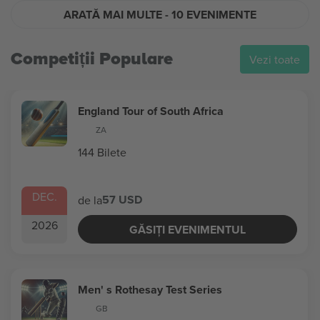
ARATĂ MAI MULTE
- 10 EVENIMENTE
Competiții Populare
Vezi toate
England Tour of South Africa
ZA
144 Bilete
DEC.
57 USD
de la
2026
GĂSIȚI EVENIMENTUL
Men' s Rothesay Test Series
GB