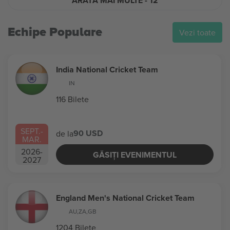
ARATĂ MAI MULTE
- 12
Echipe Populare
Vezi toate
India National Cricket Team
IN
116 Bilete
SEPT.
-
90 USD
de la
MAR.
2026
-
GĂSIȚI EVENIMENTUL
2027
England Men's National Cricket Team
AU
,
ZA
,
GB
1204 Bilete