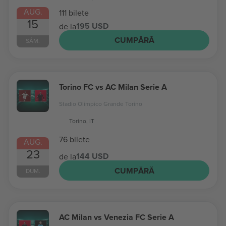
AUG.
111 bilete
15
195 USD
de la
CUMPĂRĂ
SÂM.
Torino FC vs AC Milan Serie A
Stadio Olimpico Grande Torino
Torino, IT
76 bilete
AUG.
23
144 USD
de la
CUMPĂRĂ
DUM.
AC Milan vs Venezia FC Serie A