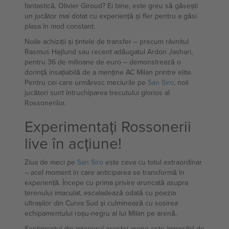
fantastică. Olivier Giroud? Ei bine, este greu să găsești
un jucător mai dotat cu experiență și fler pentru a găsi
plasa în mod constant.
Noile achiziții și țintele de transfer – precum râvnitul
Rasmus Højlund sau recent adăugatul Ardon Jashari,
pentru 36 de milioane de euro – demonstrează o
dorință insațiabilă de a menține AC Milan printre elite.
Pentru cei care urmăresc meciurile pe
San Siro
, noii
jucători sunt întruchiparea trecutului glorios al
Rossonerilor.
Experimentați Rossonerii
live în acțiune!
Ziua de meci pe
San Siro
este ceva cu totul extraordinar
– acel moment în care anticiparea se transformă în
experiență. Începe cu prima privire aruncată asupra
terenului imaculat, escaladează odată cu poezia
ultrașilor din Curva Sud și culminează cu sosirea
echipamentului roșu-negru al lui Milan pe arenă.
Sentimentul din interiorul acestei arene este imposibil de