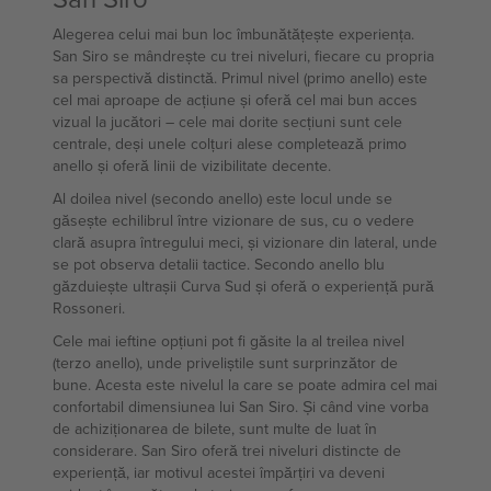
Alegerea celui mai bun loc îmbunătățește experiența.
San Siro se mândrește cu trei niveluri, fiecare cu propria
sa perspectivă distinctă. Primul nivel (primo anello) este
cel mai aproape de acțiune și oferă cel mai bun acces
vizual la jucători – cele mai dorite secțiuni sunt cele
centrale, deși unele colțuri alese completează primo
anello și oferă linii de vizibilitate decente.
Al doilea nivel (secondo anello) este locul unde se
găsește echilibrul între vizionare de sus, cu o vedere
clară asupra întregului meci, și vizionare din lateral, unde
se pot observa detalii tactice. Secondo anello blu
găzduiește ultrașii Curva Sud și oferă o experiență pură
Rossoneri.
Cele mai ieftine opțiuni pot fi găsite la al treilea nivel
(terzo anello), unde priveliștile sunt surprinzător de
bune. Acesta este nivelul la care se poate admira cel mai
confortabil dimensiunea lui San Siro. Și când vine vorba
de achiziționarea de bilete, sunt multe de luat în
considerare. San Siro oferă trei niveluri distincte de
experiență, iar motivul acestei împărțiri va deveni