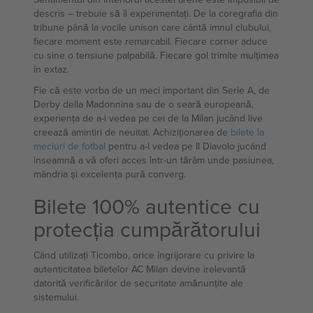
descris – trebuie să îl experimentați. De la coregrafia din
tribune până la vocile unison care cântă imnul clubului,
fiecare moment este remarcabil. Fiecare corner aduce
cu sine o tensiune palpabilă. Fiecare gol trimite mulțimea
în extaz.
Fie că este vorba de un meci important din Serie A, de
Derby della Madonnina sau de o seară europeană,
experiența de a-i vedea pe cei de la Milan jucând live
creează amintiri de neuitat. Achiziționarea de
bilete la
meciuri de fotbal
pentru a-l vedea pe Il Diavolo jucând
înseamnă a vă oferi acces într-un tărâm unde pasiunea,
mândria și excelența pură converg.
Bilete 100% autentice cu
protecția cumpărătorului
Când utilizați Ticombo, orice îngrijorare cu privire la
autenticitatea biletelor AC Milan devine irelevantă
datorită verificărilor de securitate amănunțite ale
sistemului.