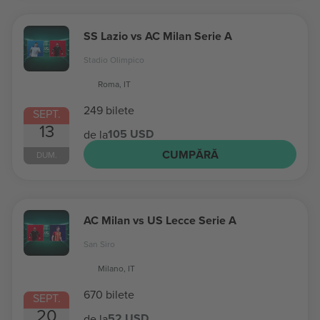
SS Lazio vs AC Milan Serie A
Stadio Olimpico
Roma, IT
249 bilete
SEPT.
13
105 USD
de la
CUMPĂRĂ
DUM.
AC Milan vs US Lecce Serie A
San Siro
Milano, IT
670 bilete
SEPT.
20
52 USD
de la