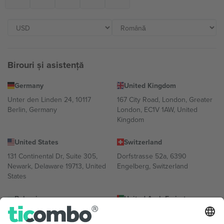
Birouri și asistență
Germany
United Kingdom
Unter den Linden 24, 10117
167 City Road, London, Greater
Berlin, Germany
London, EC1V 1AW, United
Kingdom
United States
Switzerland
131 Continental Dr, Suite 305,
Dorfstrasse 52a, 6390
Newark, Delaware 19713, United
Engelberg, Switzerland
States
Bulgaria
United Arab Emirates
Regus Sofia City West, bul
UAE Dubai Silicon Oasis, DDP
Totleben 53-55, 1606 Sofia,
Building A1, Office 302, Dubai,