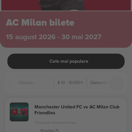
AC Milan bilete
15 august 2026 - 30 mai 2027
Cele mai populare
$
10
-
8.035
Concursuri
Locați
Manchester United FC vs AC Milan Club
Friendlies
Tarczynski Arena Wroclaw
Wrocław, PL