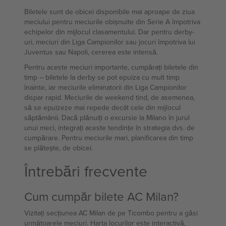
Biletele sunt de obicei disponibile mai aproape de ziua
meciului pentru meciurile obișnuite din Serie A împotriva
echipelor din mijlocul clasamentului. Dar pentru derby-
uri, meciuri din Liga Campionilor sau jocuri împotriva lui
Juventus sau Napoli, cererea este intensă.
Pentru aceste meciuri importante, cumpărați biletele din
timp – biletele la derby se pot epuiza cu mult timp
înainte, iar meciurile eliminatorii din Liga Campionilor
dispar rapid. Meciurile de weekend tind, de asemenea,
să se epuizeze mai repede decât cele din mijlocul
săptămânii. Dacă plănuiți o excursie la Milano în jurul
unui meci, integrați aceste tendințe în strategia dvs. de
cumpărare. Pentru meciurile mari, planificarea din timp
se plătește, de obicei.
Întrebări frecvente
Cum cumpăr bilete AC Milan?
Vizitați secțiunea AC Milan de pe Ticombo pentru a găsi
următoarele meciuri. Harta locurilor este interactivă,