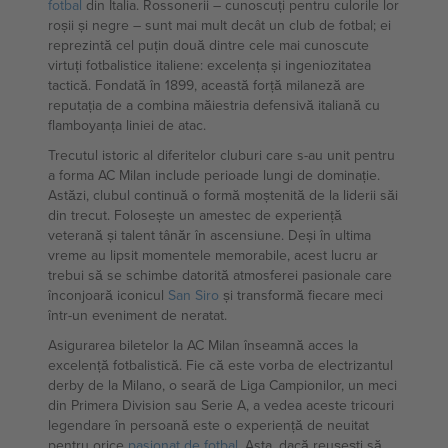
fotbal
din Italia. Rossonerii – cunoscuți pentru culorile lor
roșii și negre – sunt mai mult decât un club de fotbal; ei
reprezintă cel puțin două dintre cele mai cunoscute
virtuți fotbalistice italiene: excelența și ingeniozitatea
tactică. Fondată în 1899, această forță milaneză are
reputația de a combina măiestria defensivă italiană cu
flamboyanța liniei de atac.
Trecutul istoric al diferitelor cluburi care s-au unit pentru
a forma AC Milan include perioade lungi de dominație.
Astăzi, clubul continuă o formă moștenită de la liderii săi
din trecut. Folosește un amestec de experiență
veterană și talent tânăr în ascensiune. Deși în ultima
vreme au lipsit momentele memorabile, acest lucru ar
trebui să se schimbe datorită atmosferei pasionale care
înconjoară iconicul
San Siro
și transformă fiecare meci
într-un eveniment de neratat.
Asigurarea biletelor la AC Milan înseamnă acces la
excelență fotbalistică. Fie că este vorba de electrizantul
derby de la Milano, o seară de Liga Campionilor, un meci
din Primera Division sau Serie A, a vedea aceste tricouri
legendare în persoană este o experiență de neuitat
pentru orice
pasionat de fotbal
. Asta, dacă reușești să