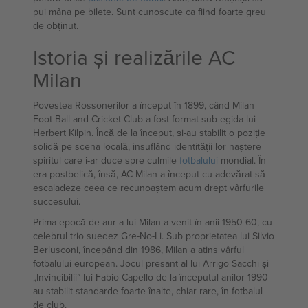
pui mâna pe bilete. Sunt cunoscute ca fiind foarte greu
de obținut.
Istoria și realizările AC
Milan
Povestea Rossonerilor a început în 1899, când Milan
Foot-Ball and Cricket Club a fost format sub egida lui
Herbert Kilpin. Încă de la început, și-au stabilit o poziție
solidă pe scena locală, insuflând identității lor naștere
spiritul care i-ar duce spre culmile
fotbalului
mondial. În
era postbelică, însă, AC Milan a început cu adevărat să
escaladeze ceea ce recunoaștem acum drept vârfurile
succesului.
Prima epocă de aur a lui Milan a venit în anii 1950-60, cu
celebrul trio suedez Gre-No-Li. Sub proprietatea lui Silvio
Berlusconi, începând din 1986, Milan a atins vârful
fotbalului european. Jocul presant al lui Arrigo Sacchi și
„Invincibilii” lui Fabio Capello de la începutul anilor 1990
au stabilit standarde foarte înalte, chiar rare, în fotbalul
de club.