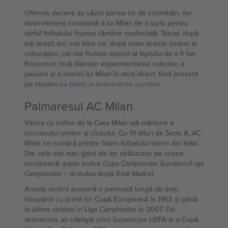
Ultimele decenii au văzut partea lor de schimbări, dar
determinarea constantă a lui Milan de a lupta pentru
vârful fotbalului frumos rămâne neafectată. Totuși, după
toți acești ani, mai bine zis, după toate aceste suișuri și
coborâșuri, cel mai frumos aspect al faptului de a fi fan
Rossoneri încă dăinuie: experimentarea culorilor, a
pasiunii și a istoriei lui Milan în mod direct, fiind prezent
pe stadion cu
bilete la evenimente sportive
.
Palmaresul AC Milan
Vitrina cu trofee de la Casa Milan stă mărturie a
succesului uimitor al clubului. Cu 19 titluri de Serie A, AC
Milan se numără printre liderii fotbalului intern din Italia.
Dar cele mai mari glorii ale lor strălucesc pe scena
europeană: șapte trofee Cupa Campionilor Europeni/Liga
Campionilor – al doilea după Real Madrid.
Aceste victorii acoperă o perioadă lungă de timp,
începând cu prima lor Cupă Europeană în 1963 și până
la ultima victorie în Liga Campionilor în 2007. De
asemenea, au câștigat cinci Supercupe UEFA și o Cupă