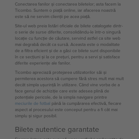
Conectarea fanilor și conectarea biletelor; asta facem la
Ticombo. Suntem o piață online, iar afacerea noastră
este să ne servim clienții pe acea piață.
Site-ul web preia listări oficiale de bilete catalogate dintr-
o serie de surse diferite, consolidându-le într-o singură
locație cu funcție de căutare, servind astfel ca site web
mai degrabă decât ca sursă. Aceasta este o modalitate
de a filtra eficient și de a găsi ce bilete sunt disponibile
în ce secțiuni și la ce prețuri, pentru a servi și satisface
diferite experiențe ale fanilor.
Ticombo apreciază protejarea utilizatorilor săi și
permiterea acestora să cumpere fără stres mult mai mult
decât simpla ușurință în utilizare. Când vine vorba de a
face genul de achiziție care este adesea plină de
potențiale pericole, de la simpla navigare printre
meciurile de fotbal
până la cumpărarea efectivă, fiecare
aspect al procesului este conceput pentru a fi cât mai
simplu și sigur posibil.
Bilete autentice garantate