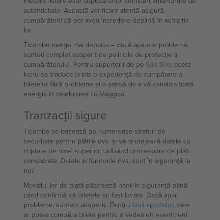
Fiecare listare este supusă unor verificări amănunțite de
autenticitate. Această verificare atentă asigură
cumpărătorii că pot avea încredere deplină în achiziția
lor.
Ticombo merge mai departe – dacă apare o problemă,
sunteți complet acoperit de politicile de protecție a
cumpărătorului. Pentru suporterii de pe
San Siro
, acest
lucru se traduce printr-o experiență de cumpărare a
biletelor fără probleme și o șansă de a vă canaliza toată
energia în celebrarea La Maggica.
Tranzacții sigure
Ticombo se bazează pe numeroase straturi de
securitate pentru plățile dvs. și vă protejează datele cu
criptare de nivel superior, utilizând procesoare de plăți
consacrate. Datele și fondurile dvs. sunt în siguranță la
noi.
Modelul lor de plată păstrează banii în siguranță până
când confirmă că biletele au fost livrate. Dacă apar
probleme, suntem acoperiți. Pentru
fanii sportului
, care
ar putea cumpăra bilete pentru a vedea un eveniment