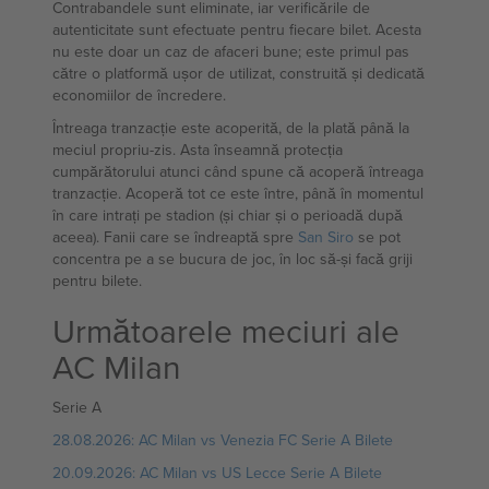
Contrabandele sunt eliminate, iar verificările de
autenticitate sunt efectuate pentru fiecare bilet. Acesta
nu este doar un caz de afaceri bune; este primul pas
către o platformă ușor de utilizat, construită și dedicată
economiilor de încredere.
Întreaga tranzacție este acoperită, de la plată până la
meciul propriu-zis. Asta înseamnă protecția
cumpărătorului atunci când spune că acoperă întreaga
tranzacție. Acoperă tot ce este între, până în momentul
în care intrați pe stadion (și chiar și o perioadă după
aceea). Fanii care se îndreaptă spre
San Siro
se pot
concentra pe a se bucura de joc, în loc să-și facă griji
pentru bilete.
Următoarele meciuri ale
AC Milan
Serie A
28.08.2026: AC Milan vs Venezia FC Serie A Bilete
20.09.2026: AC Milan vs US Lecce Serie A Bilete