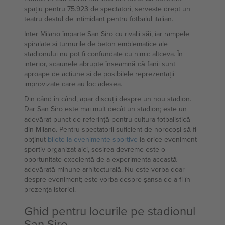
spațiu pentru 75.923 de spectatori, servește drept un
teatru destul de intimidant pentru fotbalul italian.
Inter Milano împarte San Siro cu rivalii săi, iar rampele
spiralate și turnurile de beton emblematice ale
stadionului nu pot fi confundate cu nimic altceva. În
interior, scaunele abrupte înseamnă că fanii sunt
aproape de acțiune și de posibilele reprezentații
improvizate care au loc adesea.
Din când în când, apar discuții despre un nou stadion.
Dar San Siro este mai mult decât un stadion; este un
adevărat punct de referință pentru cultura fotbalistică
din Milano. Pentru spectatorii suficient de norocoși să fi
obținut
bilete la evenimente sportive
la orice eveniment
sportiv organizat aici, sosirea devreme este o
oportunitate excelentă de a experimenta această
adevărată minune arhitecturală. Nu este vorba doar
despre eveniment; este vorba despre șansa de a fi în
prezența istoriei.
Ghid pentru locurile pe stadionul
San Siro