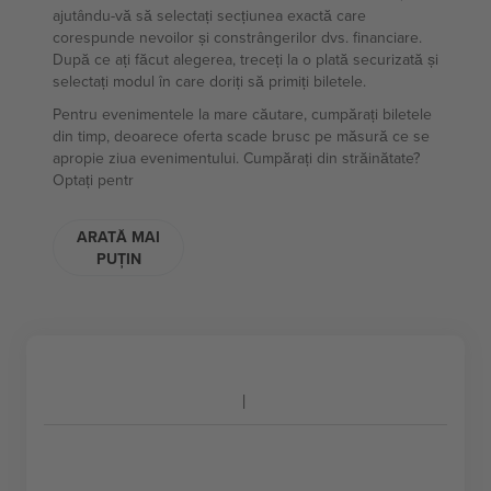
ajutându-vă să selectați secțiunea exactă care
corespunde nevoilor și constrângerilor dvs. financiare.
După ce ați făcut alegerea, treceți la o plată securizată și
selectați modul în care doriți să primiți biletele.
Pentru evenimentele la mare căutare, cumpărați biletele
din timp, deoarece oferta scade brusc pe măsură ce se
apropie ziua evenimentului. Cumpărați din străinătate?
Optați pentr
ARATĂ MAI
PUȚIN