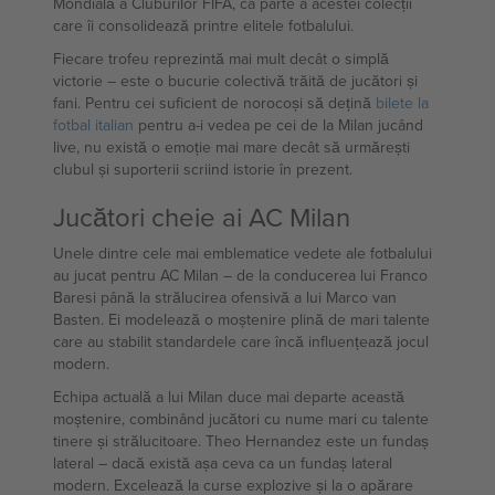
Mondială a Cluburilor FIFA, ca parte a acestei colecții
care îi consolidează printre elitele fotbalului.
Fiecare trofeu reprezintă mai mult decât o simplă
victorie – este o bucurie colectivă trăită de jucători și
fani. Pentru cei suficient de norocoși să dețină
bilete la
fotbal italian
pentru a-i vedea pe cei de la Milan jucând
live, nu există o emoție mai mare decât să urmărești
clubul și suporterii scriind istorie în prezent.
Jucători cheie ai AC Milan
Unele dintre cele mai emblematice vedete ale fotbalului
au jucat pentru AC Milan – de la conducerea lui Franco
Baresi până la strălucirea ofensivă a lui Marco van
Basten. Ei modelează o moștenire plină de mari talente
care au stabilit standardele care încă influențează jocul
modern.
Echipa actuală a lui Milan duce mai departe această
moștenire, combinând jucători cu nume mari cu talente
tinere și strălucitoare. Theo Hernandez este un fundaș
lateral – dacă există așa ceva ca un fundaș lateral
modern. Excelează la curse explozive și la o apărare