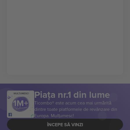
Piața nr.1 din lume
MULȚUMESC!
Ticombo® este acum cea mai urmărită
dintre toate platformele de revânzare din
Europa. Mulțumesc!
ÎNCEPE SĂ VINZI