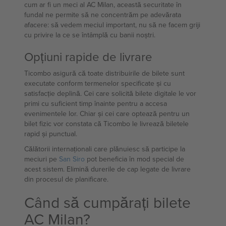
cum ar fi un meci al AC Milan, această securitate în
fundal ne permite să ne concentrăm pe adevărata
afacere: să vedem meciul important, nu să ne facem griji
cu privire la ce se întâmplă cu banii noștri.
Opțiuni rapide de livrare
Ticombo asigură că toate distribuirile de bilete sunt
executate conform termenelor specificate și cu
satisfacție deplină. Cei care solicită bilete digitale le vor
primi cu suficient timp înainte pentru a accesa
evenimentele lor. Chiar și cei care optează pentru un
bilet fizic vor constata că Ticombo le livrează biletele
rapid și punctual.
Călătorii internaționali care plănuiesc să participe la
meciuri pe
San Siro
pot beneficia în mod special de
acest sistem. Elimină durerile de cap legate de livrare
din procesul de planificare.
Când să cumpărați bilete
AC Milan?