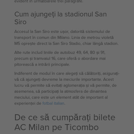
evident în următoarele trei paragrafe.
Cum ajungeți la stadionul San
Siro
Accesul la San Siro este ușor, datorită sistemului de
transport în comun din Milano. Linia de metrou violetă
M5 oprește direct la San Siro Stadio, chiar lângă stadion.
Alte rute includ liniile de autobuz 49, 64, 80 și 91,
precum și tramvaiul 16, care oferă o abordare mai
pitorească a intrării principale.
Indiferent de modul în care alegeți să călătoriți, asigurați-
vă că ajungeți devreme la meciurile importante. Acest
lucru vă permite să evitați aglomerația și vă permite, de
asemenea, să participați la atmosfera de dinaintea
meciului, care este un element atât de important al
experienței de
fotbal italian
.
De ce să cumpărați bilete
AC Milan pe Ticombo