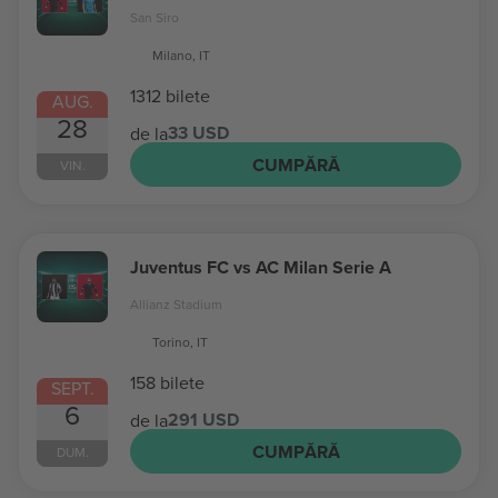
San Siro
Milano, IT
1312 bilete
AUG.
28
33 USD
de la
CUMPĂRĂ
VIN.
Juventus FC vs AC Milan Serie A
Allianz Stadium
Torino, IT
158 bilete
SEPT.
6
291 USD
de la
CUMPĂRĂ
DUM.