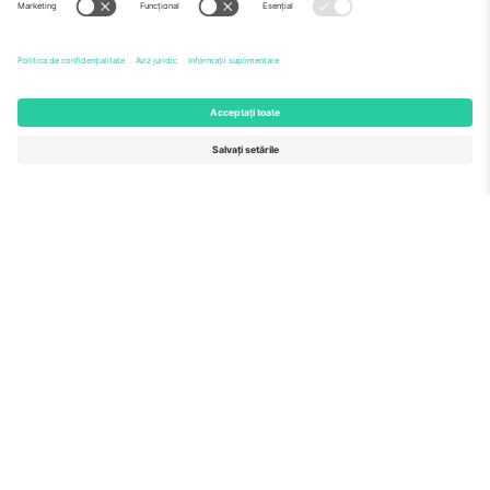
Echipă
ÎF
TixProtect
Cum funcționează
Imprimă
Hoteluri
Termeni și condiții
Centrul Cupei Mondiale
Program de afiliere
Contactează-ne
Birouri și asistență
Germany
United Kingdom
Unter den Linden 24, 10117
167 City Road, London, Greater
Berlin, Germany
London, EC1V 1AW, United
Kingdom
United States
Switzerland