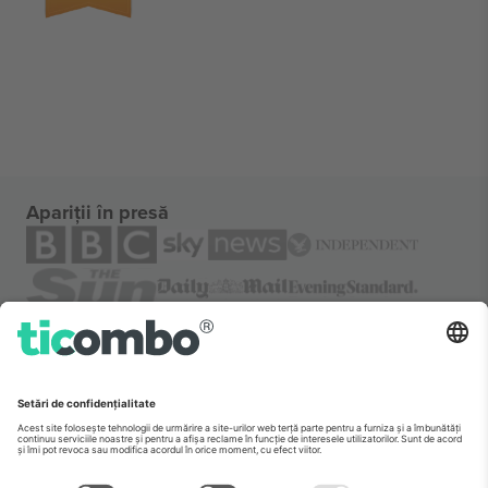
Apariții în presă
Despre
Servicii corporatiste