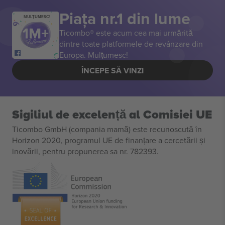
Piața nr.1 din lume
MULȚUMESC!
Ticombo® este acum cea mai urmărită
dintre toate platformele de revânzare din
Europa. Mulțumesc!
ÎNCEPE SĂ VINZI
Sigiliul de excelență al Comisiei UE
Ticombo GmbH (compania mamă) este recunoscută în
Horizon 2020, programul UE de finanțare a cercetării și
inovării, pentru propunerea sa nr. 782393.