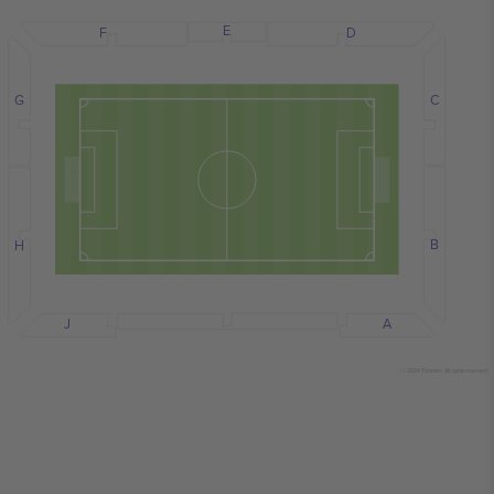
E
F
D
C
G
B
H
J
A
© 2024 Ticombo. All rights reserved