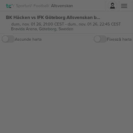
Autentificare
Sporturi
Football
Allsvenskan
BK Häcken vs IFK Göteborg Allsvenskan bilete
dum., nov. 01 26, 21:00 CEST
-
dum., nov. 01 26, 22:45 CEST
Bravida Arena,
Göteborg, Sweden
Ascunde harta
Fixează harta