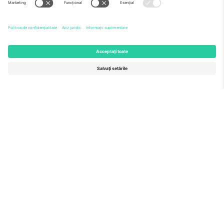
Echipă
ÎF
TixProtect
Cum funcționează
Imprimă
Hoteluri
Termeni și condiții
Centrul Cupei Mondiale
Program de afiliere
Contactează-ne
Birouri și asistență
Germany
United Kingdom
Unter den Linden 24, 10117
167 City Road, London, Greater
Berlin, Germany
London, EC1V 1AW, United
Kingdom
United States
Switzerland