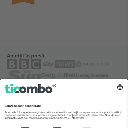
Apariții în presă
Despre
Servicii corporatiste