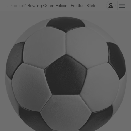
Autentificare
rturi
Football
Bowling Green Falcons Football Bilete