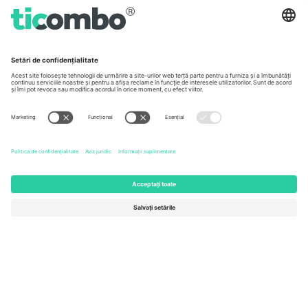
Germany
United Kingdom
Unter den Linden 24, 10117
167 City Road, London, Greater
Berlin, Germany
London, EC1V 1AW, United
Kingdom
United States
Switzerland
131 Continental Dr, Suite 305,
Dorfstrasse 52a, 6390
Newark, Delaware 19713, United
Engelberg, Switzerland
States
Bulgaria
United Arab Emirates
Regus Sofia City West, bul
UAE Dubai Silicon Oasis, DDP
Totleben 53-55, 1606 Sofia,
Building A1, Office 302, Dubai,
Bulgaria
United Arab Emirates
Mexico
Av Chapultepec 360, Roma
Norte, Cuauhtémoc, 06700
Ciudad de México, CDMX,
Mexico