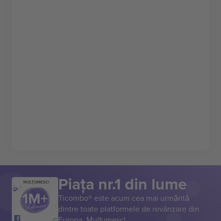
Piața nr.1 din lume
MULȚUMESC!
Ticombo® este acum cea mai urmărită
dintre toate platformele de revânzare din
Europa. Mulțumesc!