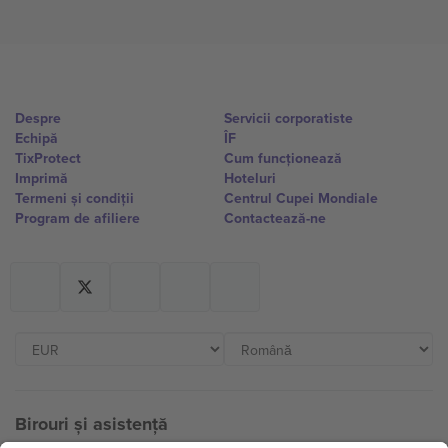
Despre
Servicii corporatiste
Echipă
ÎF
TixProtect
Cum funcționează
Imprimă
Hoteluri
Termeni și condiții
Centrul Cupei Mondiale
Program de afiliere
Contactează-ne
Birouri și asistență