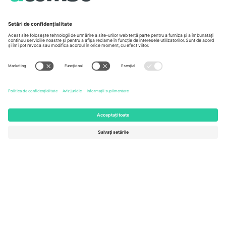
Unter den Linden 24, 10117
167 City Road, London, Greater
Berlin, Germany
London, EC1V 1AW, United
Kingdom
United States
Switzerland
131 Continental Dr, Suite 305,
Dorfstrasse 52a, 6390
Newark, Delaware 19713, United
Engelberg, Switzerland
States
Bulgaria
United Arab Emirates
Regus Sofia City West, bul
UAE Dubai Silicon Oasis, DDP
Totleben 53-55, 1606 Sofia,
Building A1, Office 302, Dubai,
Bulgaria
United Arab Emirates
Mexico
Av Chapultepec 360, Roma
Norte, Cuauhtémoc, 06700
Ciudad de México, CDMX,
Mexico
Entitatea juridică a furnizorului de platformă poate varia în funcție