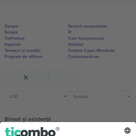
Despre
Servicii corporatiste
Echipă
ÎF
TixProtect
Cum funcționează
Imprimă
Hoteluri
Termeni și condiții
Centrul Cupei Mondiale
Program de afiliere
Contactează-ne
Birouri și asistență
Germany
United Kingdom