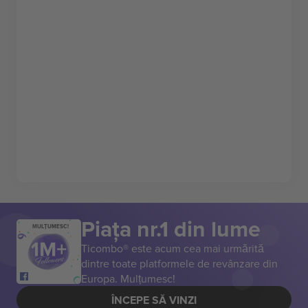
Piața nr.1 din lume
MULȚUMESC!
Ticombo® este acum cea mai urmărită
dintre toate platformele de revânzare din
Europa. Mulțumesc!
ÎNCEPE SĂ VINZI