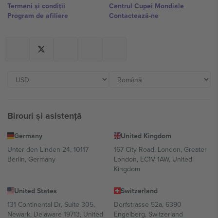
Termeni și condiții
Centrul Cupei Mondiale
Program de afiliere
Contactează-ne
Birouri și asistență
Germany
United Kingdom
Unter den Linden 24, 10117
167 City Road, London, Greater
Berlin, Germany
London, EC1V 1AW, United
Kingdom
United States
Switzerland
131 Continental Dr, Suite 305,
Dorfstrasse 52a, 6390
Newark, Delaware 19713, United
Engelberg, Switzerland