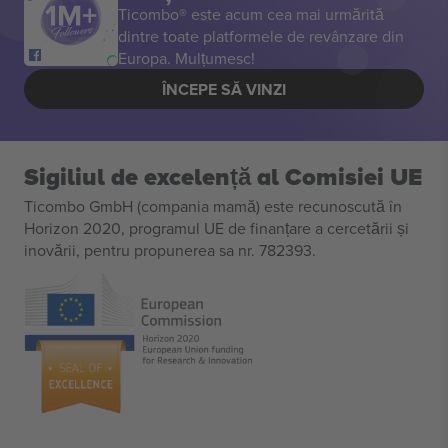
Ticombo® este acum cea mai urmărită
dintre toate platformele de revânzare din
Europa. Mulțumesc!
ÎNCEPE SĂ VINZI
Sigiliul de excelență al Comisiei UE
Ticombo GmbH (compania mamă) este recunoscută în
Horizon 2020, programul UE de finanțare a cercetării și
inovării, pentru propunerea sa nr. 782393.