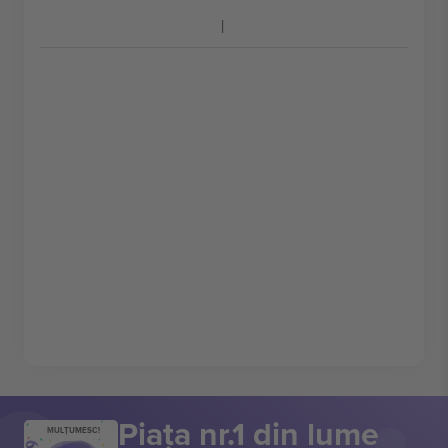
Piața nr.1 din lume
MULȚUMESC!