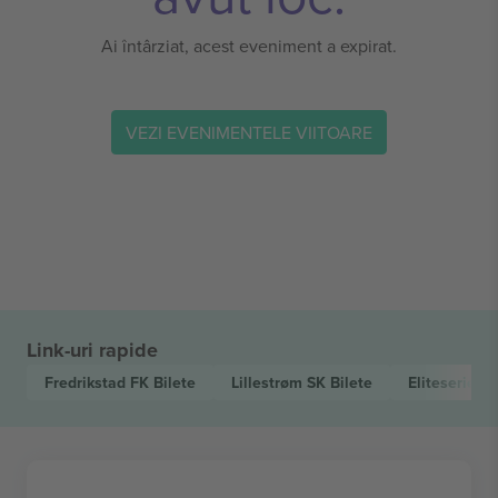
Ai întârziat, acest eveniment a expirat.
VEZI EVENIMENTELE VIITOARE
Link-uri rapide
Fredrikstad FK
Bilete
Lillestrøm SK
Bilete
Eliteserien
B