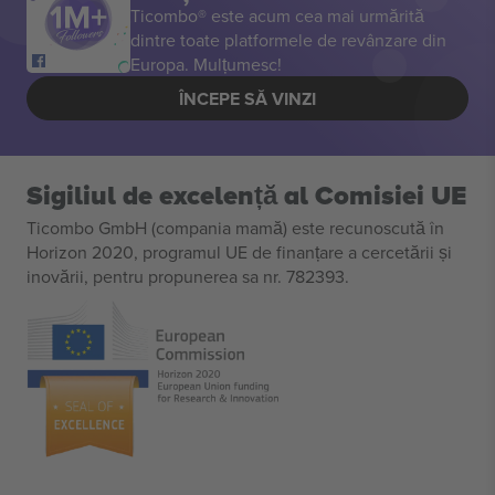
Ticombo® este acum cea mai urmărită
dintre toate platformele de revânzare din
Europa. Mulțumesc!
ÎNCEPE SĂ VINZI
Sigiliul de excelență al Comisiei UE
Ticombo GmbH (compania mamă) este recunoscută în
Horizon 2020, programul UE de finanțare a cercetării și
inovării, pentru propunerea sa nr. 782393.