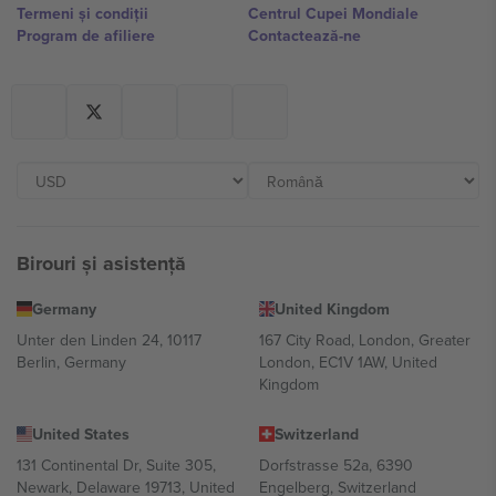
Termeni și condiții
Centrul Cupei Mondiale
Program de afiliere
Contactează-ne
Birouri și asistență
Germany
United Kingdom
Unter den Linden 24, 10117
167 City Road, London, Greater
Berlin, Germany
London, EC1V 1AW, United
Kingdom
United States
Switzerland
131 Continental Dr, Suite 305,
Dorfstrasse 52a, 6390
Newark, Delaware 19713, United
Engelberg, Switzerland