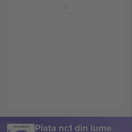
Piața nr.1 din lume
MULȚUMESC!