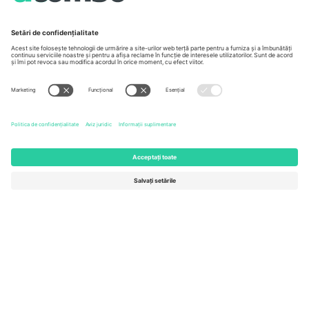
Unter den Linden 24, 10117
167 City Road, London, Greater
Berlin, Germany
London, EC1V 1AW, United
Kingdom
United States
Switzerland
131 Continental Dr, Suite 305,
Dorfstrasse 52a, 6390
Newark, Delaware 19713, United
Engelberg, Switzerland
States
Bulgaria
United Arab Emirates
Regus Sofia City West, bul
UAE Dubai Silicon Oasis, DDP
Totleben 53-55, 1606 Sofia,
Building A1, Office 302, Dubai,
Bulgaria
United Arab Emirates
Mexico
Av Chapultepec 360, Roma
Norte, Cuauhtémoc, 06700
Ciudad de México, CDMX,
Mexico
Entitatea juridică a furnizorului de platformă poate varia în funcție