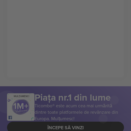
Piața nr.1 din lume
MULȚUMESC!
Ticombo® este acum cea mai urmărită
dintre toate platformele de revânzare din
Europa. Mulțumesc!
ÎNCEPE SĂ VINZI