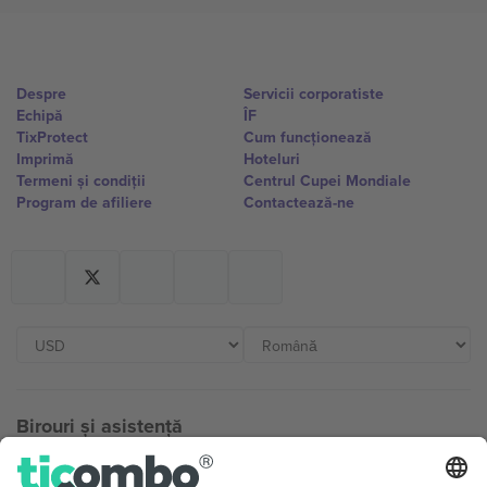
Despre
Servicii corporatiste
Echipă
ÎF
TixProtect
Cum funcționează
Imprimă
Hoteluri
Termeni și condiții
Centrul Cupei Mondiale
Program de afiliere
Contactează-ne
Birouri și asistență
Germany
United Kingdom