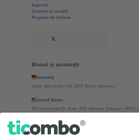
Imprimă
Termeni și condiții
Program de afiliere
Birouri și asistență
Germany
Unter den Linden 24, 10117 Berlin, Germany
United States
131 Continental Dr, Suite 305, Newark, Delaware 19713, 
Bulgaria
Regus Sofia City West, bul Totleben 53-55, 1606 Sofia, B