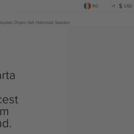
RO
+1
USD
ttsplats Örjans Vall,
Halmstad, Sweden
rta
cest
om
nd.