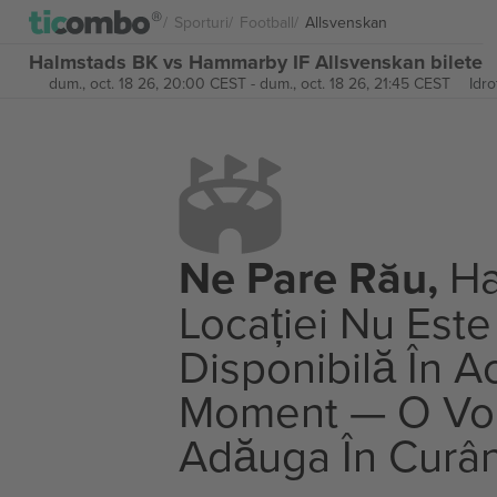
Sporturi
Football
Allsvenskan
Halmstads BK vs Hammarby IF Allsvenskan bilete
dum., oct. 18 26, 20:00 CEST
-
dum., oct. 18 26, 21:45 CEST
Idro
Ne Pare Rău,
Ha
Locației Nu Este
Disponibilă În A
Moment — O V
Adăuga În Curâ