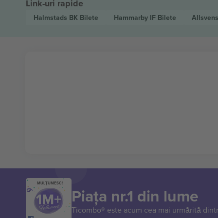
Link-uri rapide
Halmstads BK
Bilete
Hammarby IF
Bilete
Allsven
MULȚUMESC!
Piața nr.1 din lume
Ticombo® este acum cea mai urmărită dintr