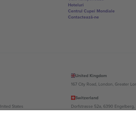
Hoteluri
Centrul Cupei Mondiale
Contactează-ne
United Kingdom
167 City Road, London, Greater L
Switzerland
United States
Dorfstrasse 52a, 6390 Engelberg, 
United Arab Emirates
ulgaria
UAE Dubai Silicon Oasis, DDP Buil