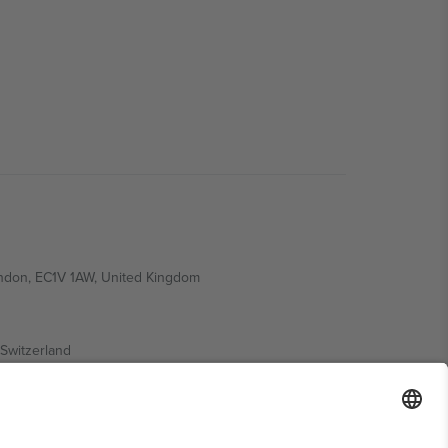
ondon, EC1V 1AW, United Kingdom
Switzerland
ding A1, Office 302, Dubai, United Arab Emirates