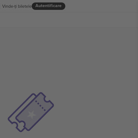
Autentificare
Vinde-ți biletele