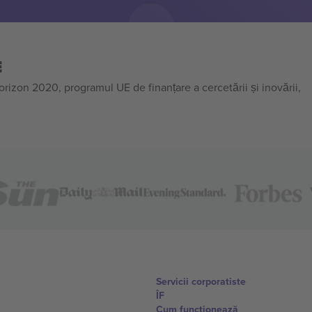
E
on 2020, programul UE de finanțare a cercetării și inovării,
Servicii corporatiste
ÎF
Cum funcționează