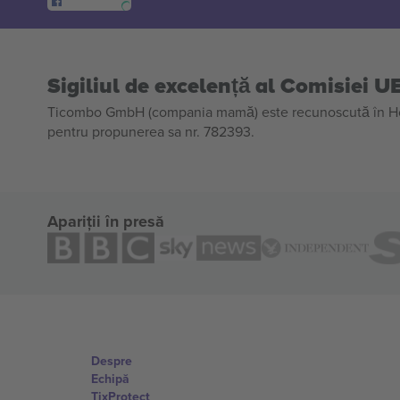
Sigiliul de excelență al Comisiei U
Ticombo GmbH (compania mamă) este recunoscută în Horiz
pentru propunerea sa nr. 782393.
Apariții în presă
Despre
Echipă
TixProtect