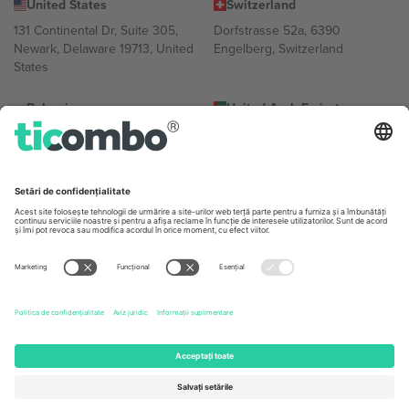
United States
Switzerland
131 Continental Dr, Suite 305,
Dorfstrasse 52a, 6390
Newark, Delaware 19713, United
Engelberg, Switzerland
States
Bulgaria
United Arab Emirates
Regus Sofia City West, bul
UAE Dubai Silicon Oasis, DDP
Totleben 53-55, 1606 Sofia,
Building A1, Office 302, Dubai,
Bulgaria
United Arab Emirates
Mexico
Av Chapultepec 360, Roma
Norte, Cuauhtémoc, 06700
Ciudad de México, CDMX,
Mexico
Entitatea juridică a furnizorului de platformă poate varia în funcție
de locație, eveniment și/sau domeniu. Pentru detalii, consultați
pagina evenimentului, amprenta și termenii specifici.,
Imprimă
și
Termeni.
© 2026 Ticombo. Toate drepturile rezervate.