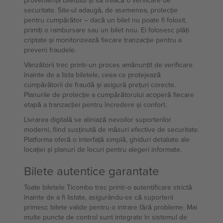
proveniența biletului și să treacă o verificare de
securitate. Site-ul adaugă, de asemenea, protecție
pentru cumpărător – dacă un bilet nu poate fi folosit,
primiți o rambursare sau un bilet nou. Ei folosesc plăți
criptate și monitorizează fiecare tranzacție pentru a
preveni fraudele.
Vânzătorii trec printr-un proces amănunțit de verificare
înainte de a lista biletele, ceea ce protejează
cumpărătorii de fraudă și asigură prețuri corecte.
Planurile de protecție a cumpărătorului acoperă fiecare
etapă a tranzacției pentru încredere și confort.
Livrarea digitală se aliniază nevoilor suporterilor
moderni, fiind susținută de măsuri efective de securitate.
Platforma oferă o interfață simplă, ghiduri detaliate ale
locației și planuri de locuri pentru alegeri informate.
Bilete autentice garantate
Toate biletele Ticombo trec printr-o autentificare strictă
înainte de a fi listate, asigurându-se că suporterii
primesc bilete valide pentru o intrare fără probleme. Mai
multe puncte de control sunt integrate în sistemul de