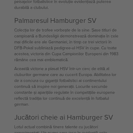
peisajelor fotbalistice în evoluție evidențiază puterea
durabilă a clubului.
Palmaresul Hamburger SV
Colecția lor de trofee vorbește de la sine. Șase titluri de
campioană a Bundesligii demonstrează dominația în cele
mai dificile ere ale Germaniei, în timp ce trei victorii în
DFB-Pokal subliniază pedigree-ul HSV în cupe. Cu toate
acestea, victoria din Cupa Campionilor Europeni din 1983
rămâne cea mai emblematică.
Această victorie a plasat HSV într-un cerc de elită al
cluburilor germane care au cucerit Europa. Abilitatea lor
de a concura cu giganții fotbalistici ai continentului
continuă să inspire noi generații. Locurile secunde
constante și aparițiile regulate în competițiile europene
reflectă tradiția lor continuă de excelență în fotbalul
german.
Jucători cheie ai Hamburger SV
Lotul actual combină tinere talente cu jucători
experimentați. Un nume care iese în evidență este