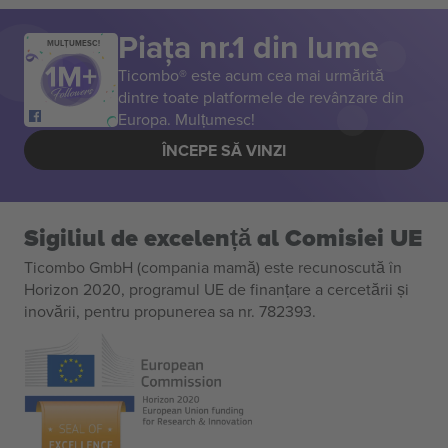
Piața nr.1 din lume
MULȚUMESC!
Ticombo® este acum cea mai urmărită
dintre toate platformele de revânzare din
Europa. Mulțumesc!
ÎNCEPE SĂ VINZI
Sigiliul de excelență al Comisiei UE
Ticombo GmbH (compania mamă) este recunoscută în
Horizon 2020, programul UE de finanțare a cercetării și
inovării, pentru propunerea sa nr. 782393.