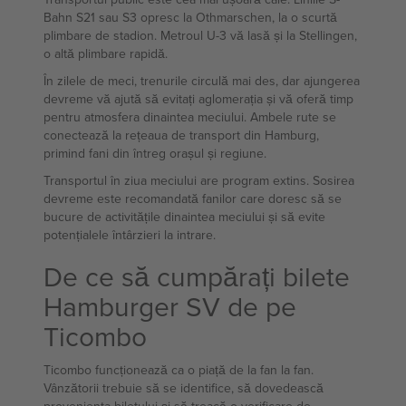
Bahn S21 sau S3 opresc la Othmarschen, la o scurtă
plimbare de stadion. Metroul U-3 vă lasă și la Stellingen,
o altă plimbare rapidă.
În zilele de meci, trenurile circulă mai des, dar ajungerea
devreme vă ajută să evitați aglomerația și vă oferă timp
pentru atmosfera dinaintea meciului. Ambele rute se
conectează la rețeaua de transport din Hamburg,
primind fani din întreg orașul și regiune.
Transportul în ziua meciului are program extins. Sosirea
devreme este recomandată fanilor care doresc să se
bucure de activitățile dinaintea meciului și să evite
potențialele întârzieri la intrare.
De ce să cumpărați bilete
Hamburger SV de pe
Ticombo
Ticombo funcționează ca o piață de la fan la fan.
Vânzătorii trebuie să se identifice, să dovedească