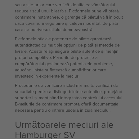
sau a site-urilor care verifică identitatea vânzătorului
reduce riscul unui bilet fals. Platformele bune vă oferă
confirmare instantanee, o garanție că biletul va fi înlocuit
dacă ceva nu merge bine și câteva modalități de plată
care se potrivesc stilului dumneavoastră.
Platformele oficiale partenere de bilete garantează
autenticitatea cu multiple opțiuni de plată și metode de
livrare. Aceste relații asigură bilete autentice și mențin
prețuri competitive. Planurile de protecție a
cumpărătorului gestionează potențialele probleme,
aducând liniște sufletească cumpărătorilor care
investesc în experiențe la meciuri.
Procedurile de verificare includ mai multe verificări de
securitate pentru a distinge biletele autentice, protejând
suporterii și menținând integritatea controlului accesului.
E-mailurile de confirmare promptă oferă documentația
necesară pentru o intrare ușoară în ziua meciului.
Următoarele meciuri ale
Hamburger SV