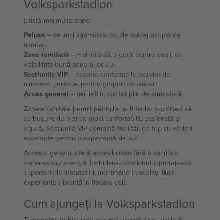
Volksparkstadion
Există mai multe zone:
Peluza
– cel mai zgomotos loc, de obicei ocupat de
abonați.
Zona familială
– mai liniștită, sigură pentru copii, cu
vizibilitate bună asupra jocului.
Secțiunile VIP
– scaune confortabile, servire de
mâncare, perfecte pentru grupuri de afaceri.
Acces general
– mai ieftin, dar tot plin de atmosferă.
Zonele familiale permit părinților și tinerilor suporteri să
se bucure de o zi de meci confortabilă, pasionată și
sigură. Secțiunile VIP combină facilități de top cu vederi
excelente pentru o experiență de lux.
Accesul general oferă accesibilitate fără a sacrifica
vederea sau energia. Închiderea stadionului protejează
suporterii de intemperii, menținând în același timp
experiența vibrantă în fiecare colț.
Cum ajungeți la Volksparkstadion
Transportul public este cea mai ușoară cale. Liniile S-