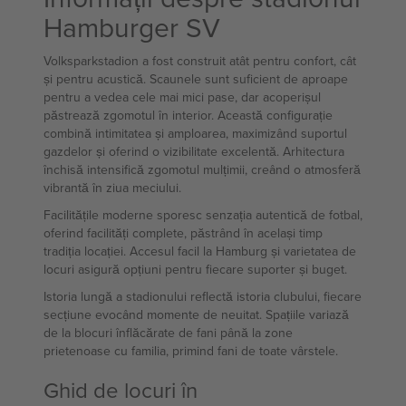
Hamburger SV
Volksparkstadion a fost construit atât pentru confort, cât
și pentru acustică. Scaunele sunt suficient de aproape
pentru a vedea cele mai mici pase, dar acoperișul
păstrează zgomotul în interior. Această configurație
combină intimitatea și amploarea, maximizând suportul
gazdelor și oferind o vizibilitate excelentă. Arhitectura
închisă intensifică zgomotul mulțimii, creând o atmosferă
vibrantă în ziua meciului.
Facilitățile moderne sporesc senzația autentică de fotbal,
oferind facilități complete, păstrând în același timp
tradiția locației. Accesul facil la Hamburg și varietatea de
locuri asigură opțiuni pentru fiecare suporter și buget.
Istoria lungă a stadionului reflectă istoria clubului, fiecare
secțiune evocând momente de neuitat. Spațiile variază
de la blocuri înflăcărate de fani până la zone
prietenoase cu familia, primind fani de toate vârstele.
Ghid de locuri în