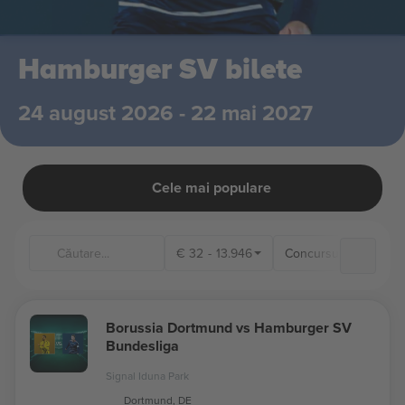
Hamburger SV bilete
24 august 2026 - 22 mai 2027
Cele mai populare
€
32
-
13.946
Concursuri
Loca
Borussia Dortmund vs Hamburger SV
Bundesliga
Signal Iduna Park
Dortmund, DE