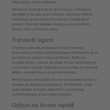
bilete pentru a bloca falsurile.
Vânzătorii verificați trebuie să furnizeze confirmarea
identității și dovada sursei biletului, eliminând listările
frauduloase și menținând încrederea. Cumpărătorii
primesc informații detaliate despre locul și notificări
despre orice restricții în avans.
Tranzacții sigure
Criptarea avansată protejează fiecare tranzacție
financiară și menține confidențialitatea utilizatorului de la
achiziționare până la emiterea biletului. Platforma
acceptă diverse metode de plată, fiecare beneficiind de
o securitate robustă. Gateway-uri securizate procesează
plățile, reducând riscul și sporind eficiența.
Monitorizarea tranzacțiilor previne problemele înainte ca
acestea să afecteze cumpărătorii. Confirmările conțin
toate detaliile esențiale, păstrând în același timp
confidențialitatea și securitatea biletului.
Opțiuni de livrare rapidă