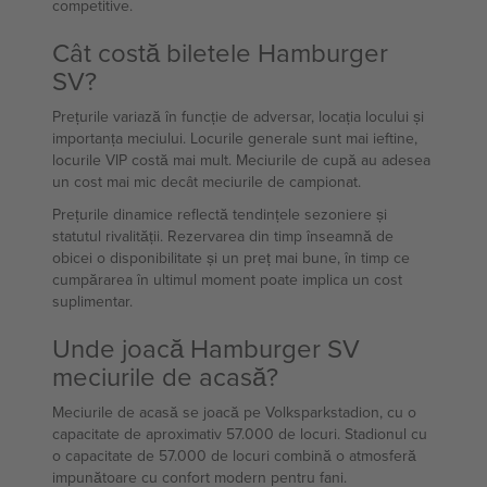
competitive.
Cât costă biletele Hamburger
SV?
Prețurile variază în funcție de adversar, locația locului și
importanța meciului. Locurile generale sunt mai ieftine,
locurile VIP costă mai mult. Meciurile de cupă au adesea
un cost mai mic decât meciurile de campionat.
Prețurile dinamice reflectă tendințele sezoniere și
statutul rivalității. Rezervarea din timp înseamnă de
obicei o disponibilitate și un preț mai bune, în timp ce
cumpărarea în ultimul moment poate implica un cost
suplimentar.
Unde joacă Hamburger SV
meciurile de acasă?
Meciurile de acasă se joacă pe Volksparkstadion, cu o
capacitate de aproximativ 57.000 de locuri. Stadionul cu
o capacitate de 57.000 de locuri combină o atmosferă
impunătoare cu confort modern pentru fani.