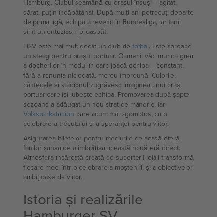
Hamburg. Clubul seamănă cu orașul însuși – agitat,
sărat, puțin încăpățânat. După mulți ani petrecuți departe
de prima ligă, echipa a revenit în Bundesliga, iar fanii
simt un entuziasm proaspăt.
HSV este mai mult decât un club de
fotbal
. Este aproape
un steag pentru orașul portuar. Oamenii văd munca grea
a docherilor în modul în care joacă echipa – constant,
fără a renunța niciodată, mereu împreună. Culorile,
cântecele și stadionul zugrăvesc imaginea unui oraș
portuar care își iubește echipa. Promovarea după șapte
sezoane a adăugat un nou strat de mândrie, iar
Volksparkstadion
pare acum mai zgomotos, ca o
celebrare a trecutului și a speranței pentru viitor.
Asigurarea biletelor pentru meciurile de acasă oferă
fanilor șansa de a îmbrățișa această nouă eră direct.
Atmosfera încărcată creată de suporterii loiali transformă
fiecare meci într-o celebrare a moștenirii și a obiectivelor
ambițioase de viitor.
Istoria și realizările
Hamburger SV