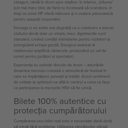
steaguri, cântă în drum spre stadion. În interior, „tribuna”
(cel mai mare bloc de fani) nu încetează să scandeze, în
timp ce zona VIP oferă mâncare și o vedere panoramică
pentru oaspeții corporativi.
Întreaga zi se simte mai degrabă ca o celebrare a istoriei
clubului decât doar un simplu meci. Agolmeriile sunt
standard, creând condiții intimidante pentru vizitatori și
energizând echipa gazdă. Designul avansat al
stadionului amplifică cântecele, producând un val de
sunet pentru jucători și spectatori.
Experiența se extinde dincolo de teren – adunările
dinaintea meciului creează o atmosferă de festival în
care se împărtășesc povești și tradiții. Acest sentiment
de unitate și optimism se află în centrul a ceea ce face
ca participarea la meciurile HSV să fie unică.
Bilete 100% autentice cu
protecția cumpărătorului
Cumpărarea unui bilet real este o necesitate dacă doriți
să intrați fără probleme. Utilizarea vânzătorilor oficiali