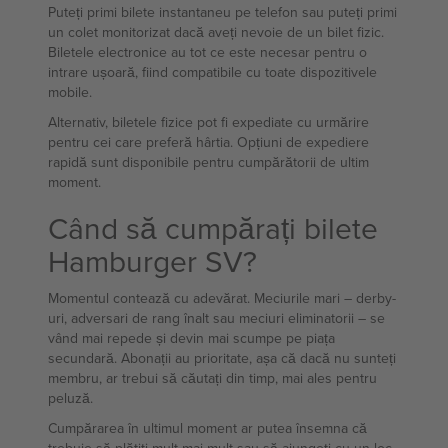
Puteți primi bilete instantaneu pe telefon sau puteți primi
un colet monitorizat dacă aveți nevoie de un bilet fizic.
Biletele electronice au tot ce este necesar pentru o
intrare ușoară, fiind compatibile cu toate dispozitivele
mobile.
Alternativ, biletele fizice pot fi expediate cu urmărire
pentru cei care preferă hârtia. Opțiuni de expediere
rapidă sunt disponibile pentru cumpărătorii de ultim
moment.
Când să cumpărați bilete
Hamburger SV?
Momentul contează cu adevărat. Meciurile mari – derby-
uri, adversari de rang înalt sau meciuri eliminatorii – se
vând mai repede și devin mai scumpe pe piața
secundară. Abonații au prioritate, așa că dacă nu sunteți
membru, ar trebui să căutați din timp, mai ales pentru
peluză.
Cumpărarea în ultimul moment ar putea însemna că