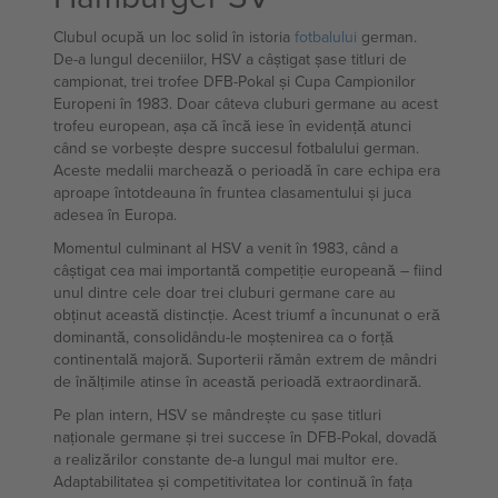
Clubul ocupă un loc solid în istoria
fotbalului
german.
De-a lungul deceniilor, HSV a câștigat șase titluri de
campionat, trei trofee DFB-Pokal și Cupa Campionilor
Europeni în 1983. Doar câteva cluburi germane au acest
trofeu european, așa că încă iese în evidență atunci
când se vorbește despre succesul fotbalului german.
Aceste medalii marchează o perioadă în care echipa era
aproape întotdeauna în fruntea clasamentului și juca
adesea în Europa.
Momentul culminant al HSV a venit în 1983, când a
câștigat cea mai importantă competiție europeană – fiind
unul dintre cele doar trei cluburi germane care au
obținut această distincție. Acest triumf a încununat o eră
dominantă, consolidându-le moștenirea ca o forță
continentală majoră. Suporterii rămân extrem de mândri
de înălțimile atinse în această perioadă extraordinară.
Pe plan intern, HSV se mândrește cu șase titluri
naționale germane și trei succese în DFB-Pokal, dovadă
a realizărilor constante de-a lungul mai multor ere.
Adaptabilitatea și competitivitatea lor continuă în fața