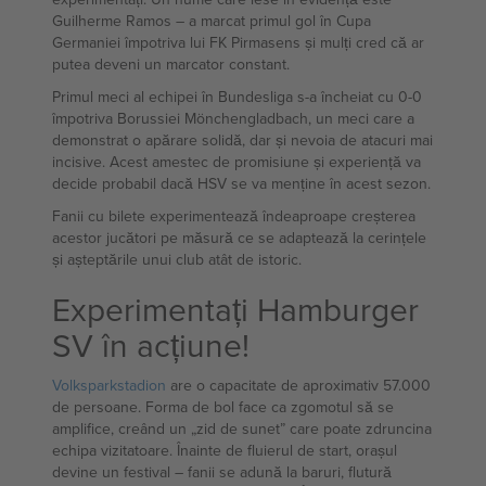
Guilherme Ramos – a marcat primul gol în Cupa
Germaniei împotriva lui FK Pirmasens și mulți cred că ar
putea deveni un marcator constant.
Primul meci al echipei în Bundesliga s-a încheiat cu 0-0
împotriva Borussiei Mönchengladbach, un meci care a
demonstrat o apărare solidă, dar și nevoia de atacuri mai
incisive. Acest amestec de promisiune și experiență va
decide probabil dacă HSV se va menține în acest sezon.
Fanii cu bilete experimentează îndeaproape creșterea
acestor jucători pe măsură ce se adaptează la cerințele
și așteptările unui club atât de istoric.
Experimentați Hamburger
SV în acțiune!
Volksparkstadion
are o capacitate de aproximativ 57.000
de persoane. Forma de bol face ca zgomotul să se
amplifice, creând un „zid de sunet” care poate zdruncina
echipa vizitatoare. Înainte de fluierul de start, orașul
devine un festival – fanii se adună la baruri, flutură