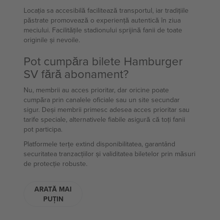
Locația sa accesibilă facilitează transportul, iar tradițiile
păstrate promovează o experiență autentică în ziua
meciului. Facilitățile stadionului sprijină fanii de toate
originile și nevoile.
Pot cumpăra bilete Hamburger
SV fără abonament?
Nu, membrii au acces prioritar, dar oricine poate
cumpăra prin canalele oficiale sau un site secundar
sigur. Deși membrii primesc adesea acces prioritar sau
tarife speciale, alternativele fiabile asigură că toți fanii
pot participa.
Platformele terțe extind disponibilitatea, garantând
securitatea tranzacțiilor și validitatea biletelor prin măsuri
de protecție robuste.
ARATĂ MAI
PUȚIN