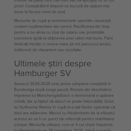
trebuie să plătiți mult mai mult sau să ajungeți cu un loc
prost. Cumpărătorii timpurii se bucură de opțiuni mai
bune la fiecare nivel de preț.
Meciurile de cupă și evenimentele speciale cauzează
creșteri suplimentare ale cererii. Planificarea din timp
pentru a se alinia cu ziua de salariu sau promoțiile
sezoniere ajută la obținerea unei valori mai bune. Fanii
dedicați mențin o cerere mare pe tot parcursul anului,
indiferent de clasament sau rezultate.
Ultimele știri despre
Hamburger SV
Sezonul 2024-2025 este prima campanie completă în
Bundesliga după lunga pauză. Remiza din deschidere
împotriva lui Mönchengladbach a demonstrat o apărare
solidă, dar și faptul că atacul se poate îmbunătăți. Golul
lui Guilherme Ramos în cupă le-a dat fanilor speranța că
lotul are adâncime. Meciul cu Heidenheim de la sfârșitul
acestui an va fi un punct de referință pentru stabilitatea
echipei. Meciurile viitoare, cum ar fi cel cheie împotriva
lui Heidenheim pe 28 octombrie 2025, oferă o scenă