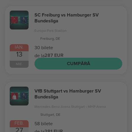
SC Freiburg vs Hamburger SV
Bundesliga
Europa-Park Stadion
Freiburg, DE
IAN.
30 bilete
13
287 EUR
de la
CUMPĂRĂ
MIE.
VfB Stuttgart vs Hamburger SV
Bundesliga
Mercedes-Benz Arena Stuttgart - MHP Arena
Stuttgart, DE
FEB.
58 bilete
27
281 EUR
de la