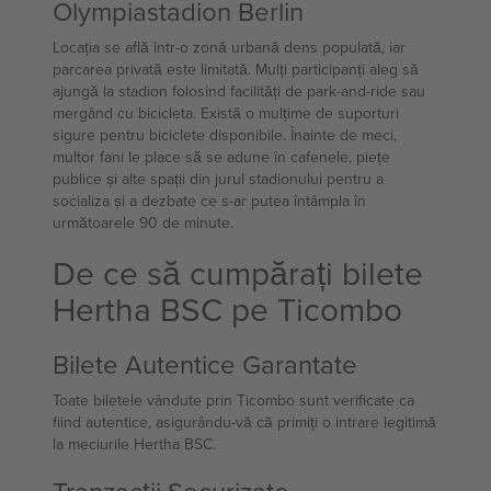
Olympiastadion Berlin
Locația se află într-o zonă urbană dens populată, iar
parcarea privată este limitată. Mulți participanți aleg să
ajungă la stadion folosind facilități de park-and-ride sau
mergând cu bicicleta. Există o mulțime de suporturi
sigure pentru biciclete disponibile. Înainte de meci,
multor fani le place să se adune în cafenele, piețe
publice și alte spații din jurul stadionului pentru a
socializa și a dezbate ce s-ar putea întâmpla în
următoarele 90 de minute.
De ce să cumpărați bilete
Hertha BSC pe Ticombo
Bilete Autentice Garantate
Toate biletele vândute prin Ticombo sunt verificate ca
fiind autentice, asigurându-vă că primiți o intrare legitimă
la meciurile Hertha BSC.