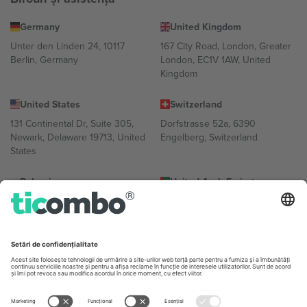
Germany
United Kingdom
Unter den Linden 24, 10117
167 City Road, London, Greater
Berlin, Germany
London, EC1V 1AW, United
Kingdom
United States
Switzerland
131 Continental Dr, Suite 305,
Dorfstrasse 52a, 6390
Newark, Delaware 19713, United
Engelberg, Switzerland
States
Bulgaria
United Arab Emirates
Regus Sofia City West, bul
UAE Dubai Silicon Oasis, DDP
Totleben 53-55, 1606 Sofia,
Building A1, Office 302, Dubai,
Bulgaria
United Arab Emirates
Mexico
Av Chapultepec 360, Roma
Norte, Cuauhtémoc, 06700
Ciudad de México, CDMX,