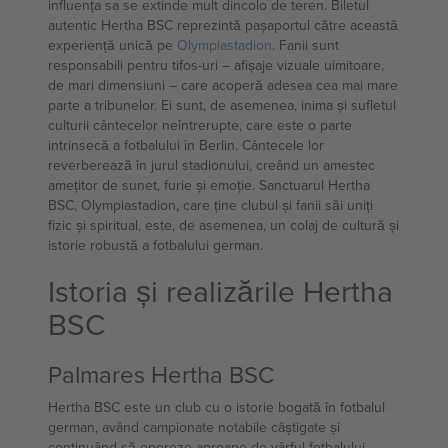
influența sa se extinde mult dincolo de teren. Biletul
autentic Hertha BSC reprezintă pașaportul către această
experiență unică pe
Olympiastadion
. Fanii sunt
responsabili pentru tifos-uri – afișaje vizuale uimitoare,
de mari dimensiuni – care acoperă adesea cea mai mare
parte a tribunelor. Ei sunt, de asemenea, inima și sufletul
culturii cântecelor neîntrerupte, care este o parte
intrinsecă a fotbalului în Berlin. Cântecele lor
reverberează în jurul stadionului, creând un amestec
amețitor de sunet, furie și emoție. Sanctuarul Hertha
BSC, Olympiastadion, care ține clubul și fanii săi uniți
fizic și spiritual, este, de asemenea, un colaj de cultură și
istorie robustă a fotbalului german.
Istoria și realizările Hertha
BSC
Palmares Hertha BSC
Hertha BSC este un club cu o istorie bogată în fotbalul
german, având campionate notabile câștigate și
continuând să opereze aproape de vârful fotbalului