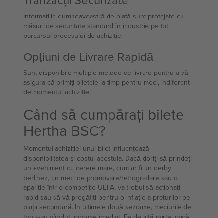
Tranzacții Securizate
Informațiile dumneavoastră de plată sunt protejate cu
măsuri de securitate standard în industrie pe tot
parcursul procesului de achiziție.
Opțiuni de Livrare Rapidă
Sunt disponibile multiple metode de livrare pentru a vă
asigura că primiți biletele la timp pentru meci, indiferent
de momentul achiziției.
Când să cumpărați bilete
Hertha BSC?
Momentul achiziției unui bilet influențează
disponibilitatea și costul acestuia. Dacă doriți să prindeți
un eveniment cu cerere mare, cum ar fi un derby
berlinez, un meci de promovare/retrogradare sau o
apariție într-o competiție UEFA, va trebui să acționați
rapid sau să vă pregătiți pentru o inflație a prețurilor pe
piața secundară. În ultimele două sezoane, meciurile de
top s-au vândut aproape imediat. Pe de altă parte, dacă