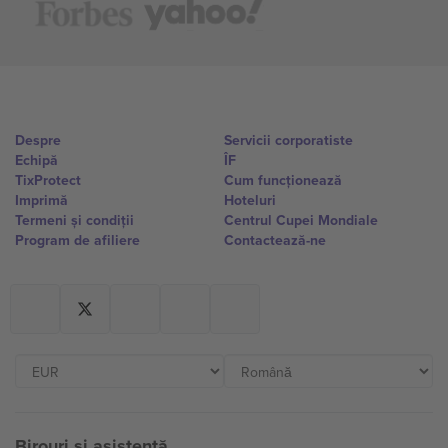
Despre
Servicii corporatiste
Echipă
ÎF
TixProtect
Cum funcționează
Imprimă
Hoteluri
Termeni și condiții
Centrul Cupei Mondiale
Program de afiliere
Contactează-ne
Birouri și asistență