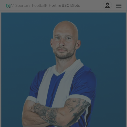
Autentificare
Sporturi
Football
Hertha BSC Bilete