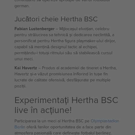
german.
Jucători cheie Hertha BSC
Fabian Lustenberger
– Mijlocașul elvețian, celebru
pentru strălucirea sa tehnică și dedicarea neclintită, a
personificat pentru Hertha figura playmaker-ului dirijor,
capabil să mențină designul tactic al echipei,
permițându-i totuși ritmului său să stabilească cursul
unui meci.
Kai Havertz
– Produs al academiei de tineret a Hertha,
Havertz și-a văzut promisiunea înflorind în tușe fin
lucrate de calitate ofensivă, desfășurate pe multiple
poziții.
Experimentați Hertha BSC
live în acțiune!
Participarea la un meci al Hertha BSC pe
Olympiastadion
Berlin
oferă fanilor oportunitatea de a face parte din
atmosfera pasională care definește fotbalul berlinez.