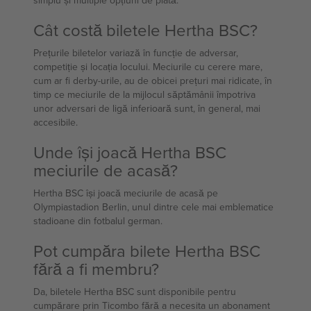
simplu și multiple opțiuni de plată.
Cât costă biletele Hertha BSC?
Prețurile biletelor variază în funcție de adversar,
competiție și locația locului. Meciurile cu cerere mare,
cum ar fi derby-urile, au de obicei prețuri mai ridicate, în
timp ce meciurile de la mijlocul săptămânii împotriva
unor adversari de ligă inferioară sunt, în general, mai
accesibile.
Unde își joacă Hertha BSC
meciurile de acasă?
Hertha BSC își joacă meciurile de acasă pe
Olympiastadion Berlin, unul dintre cele mai emblematice
stadioane din fotbalul german.
Pot cumpăra bilete Hertha BSC
fără a fi membru?
Da, biletele Hertha BSC sunt disponibile pentru
cumpărare prin Ticombo fără a necesita un abonament