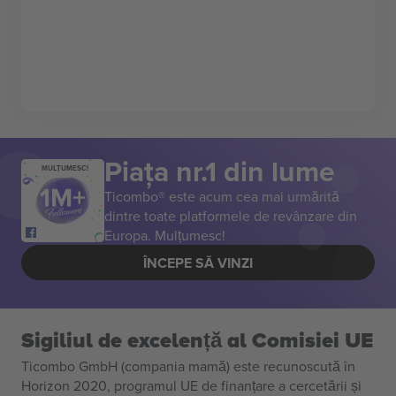
Piața nr.1 din lume
MULȚUMESC!
Ticombo® este acum cea mai urmărită
dintre toate platformele de revânzare din
Europa. Mulțumesc!
ÎNCEPE SĂ VINZI
Sigiliul de excelență al Comisiei UE
Ticombo GmbH (compania mamă) este recunoscută în
Horizon 2020, programul UE de finanțare a cercetării și