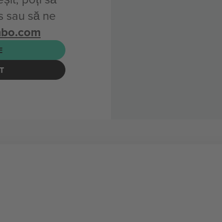
s sau să ne
mbo.com
E
T