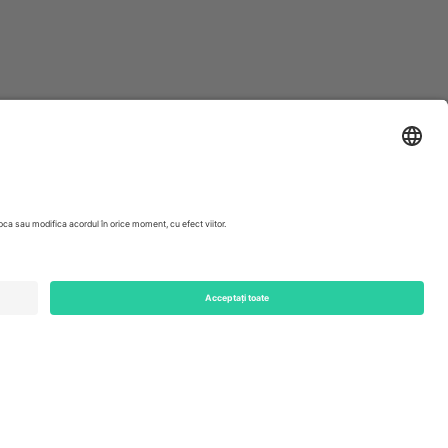
ondon, EC1V 1AW, United Kingdom
Switzerland