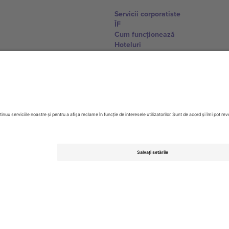
Servicii corporatiste
ÎF
Cum funcționează
Hoteluri
Centrul Cupei Mondiale
Contactează-ne
United Kingdom
167 City Road, London, Greater L
Switzerland
United States
Dorfstrasse 52a, 6390 Engelberg, 