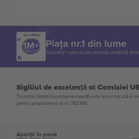
MULȚUMESC!
Piața nr.1 din lume
Ticombo® este acum cea mai urmărită dintr
Sigiliul de excelență al Comisiei U
Ticombo GmbH (compania mamă) este recunoscută în Horiz
pentru propunerea sa nr. 782393.
Apariții în presă