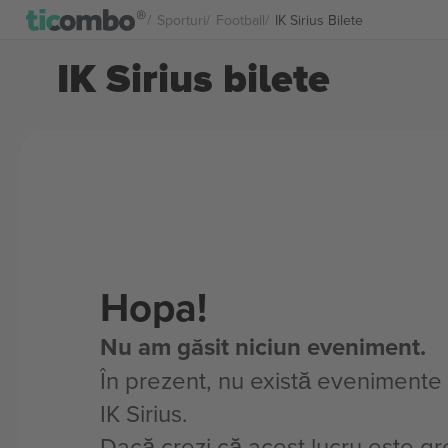
Sporturi
Football
IK Sirius Bilete
IK Sirius bilete
Hopa!
Nu am găsit niciun eveniment.
În prezent, nu există evenimente
IK Sirius.
Dacă crezi că acest lucru este gre