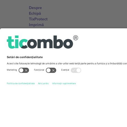
Despre
Echipă
TixProtect
Imprimă
Termeni și condiții
Program de afiliere
Birouri și asistență
Germany
Unter den Linden 24, 10117 Berlin, Germany
United States
131 Continental Dr, Suite 305, Newark, Delaware 19713, 