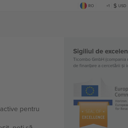
RO
+1
USD
Sigiliul de excele
Ticombo GmbH (compania m
de finanțare a cercetării și
 active pentru
șit, poți să