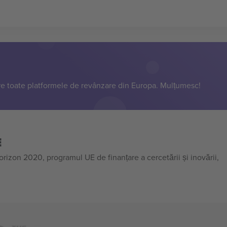
e toate platformele de revânzare din Europa. Mulțumesc!
E
on 2020, programul UE de finanțare a cercetării și inovării,