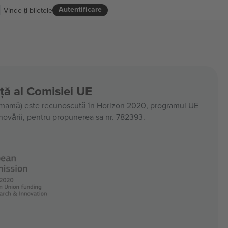
Autentificare
Vinde-ți biletele
nță al Comisiei UE
amă) este recunoscută în Horizon 2020, programul UE
 inovării, pentru propunerea sa nr. 782393.