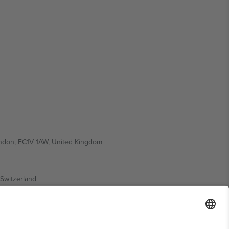
ondon, EC1V 1AW, United Kingdom
Switzerland
ding A1, Office 302, Dubai, United Arab Emirates