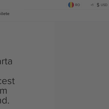
RO
+1
USD
ilete
rta
cest
om
nd.