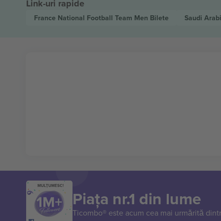
Link-uri rapide
France National Football Team Men
Bilete
Saudi Arab
MULȚUMESC!
Piața nr.1 din lume
Ticombo® este acum cea mai urmărită dintr