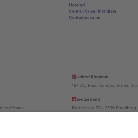
Hoteluri
Centrul Cupei Mondiale
Contactează-ne
United Kingdom
167 City Road, London, Greater L
Switzerland
United States
Dorfstrasse 52a, 6390 Engelberg, 
United Arab Emirates
ulgaria
UAE Dubai Silicon Oasis, DDP Buil