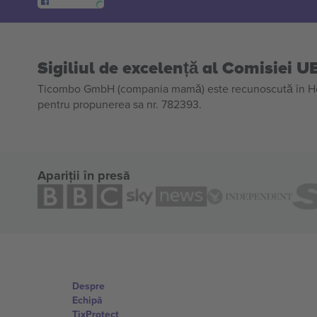
Sigiliul de excelență al Comisiei U
Ticombo GmbH (compania mamă) este recunoscută în Horiz
pentru propunerea sa nr. 782393.
Apariții în presă
Despre
Echipă
TixProtect