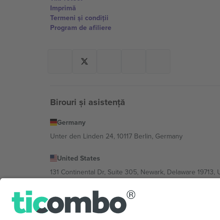
Imprimă
Termeni și condiții
Program de afiliere
Birouri și asistență
Germany
Unter den Linden 24, 10117 Berlin, Germany
United States
131 Continental Dr, Suite 305, Newark, Delaware 19713, 
Bulgaria
Regus Sofia City West, bul Totleben 53-55, 1606 Sofia, B