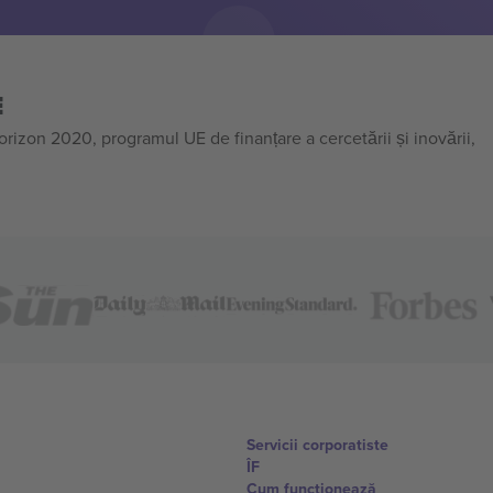
E
on 2020, programul UE de finanțare a cercetării și inovării,
Servicii corporatiste
ÎF
Cum funcționează