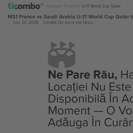
Sporturi
Football
U-17 World Cup Qatar
M31 France vs Saudi Arabia U-17 World Cup Qatar b
nov. 22, 2026
Locația: De decis mai târziu
Ne Pare Rău,
Ha
Locației Nu Este
Disponibilă În A
Moment — O V
Adăuga În Curâ