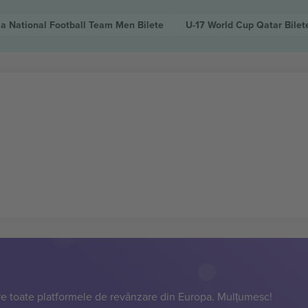
ia National Football Team Men
Bilete
U-17 World Cup Qatar
Bilet
e toate platformele de revânzare din Europa. Mulțumesc!