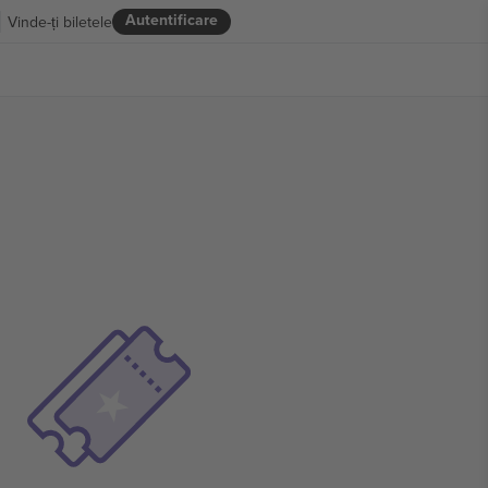
Autentificare
Vinde-ți biletele