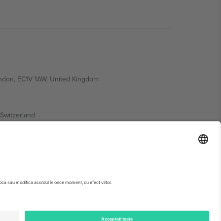
ondon, EC1V 1AW, United Kingdom
Switzerland
ding A1, Office 302, Dubai, United Arab Emirates
 pagina evenimentului, amprenta și termenii specifici.,