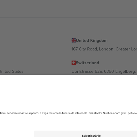
United Kingdom
167 City Road, London, Greater L
Switzerland
United States
Dorfstrasse 52a, 6390 Engelberg, 
United Arab Emirates
ulgaria
UAE Dubai Silicon Oasis, DDP Buil
 Ciudad de México, CDMX, Mexico
 în funcție de locație, eveniment și/sau domeniu. Pentru detalii, consultați
ezervate.