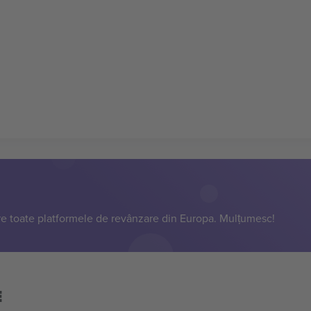
e toate platformele de revânzare din Europa. Mulțumesc!
E