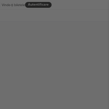
Autentificare
Vinde-ți biletele