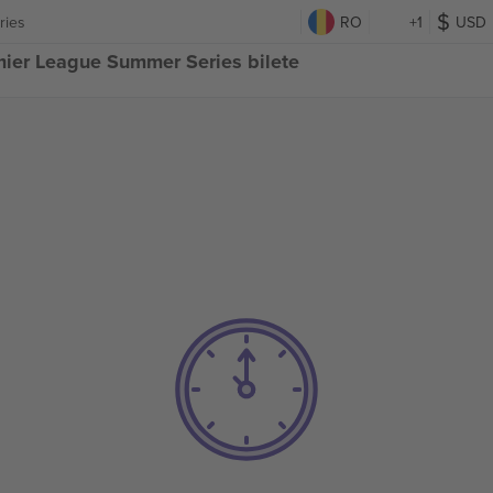
ries
RO
+1
USD
ier League Summer Series bilete