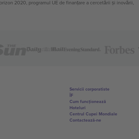
on 2020, programul UE de finanțare a cercetării și inovării,
Servicii corporatiste
ÎF
Cum funcționează
Hoteluri
Centrul Cupei Mondiale
Contactează-ne