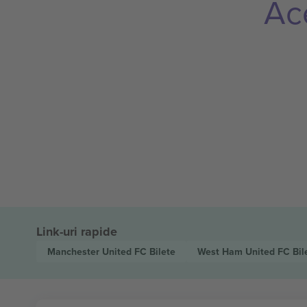
Ac
Link-uri rapide
Manchester United FC
Bilete
West Ham United FC
Bil