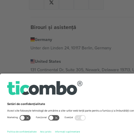
Birouri și asistență
Germany
Unter den Linden 24, 10117 Berlin, Germany
United States
131 Continental Dr, Suite 305, Newark, Delaware 19713, 
Bulgaria
Regus Sofia City West, bul Totleben 53-55, 1606 Sofia, B
Mexico
Av Chapultepec 360, Roma Norte, Cuauhtémoc, 06700
Entitatea juridică a furnizorului de platformă poate varia
Imprimă
și
Termeni.
© 2026 Ticombo. Toate drepturile r