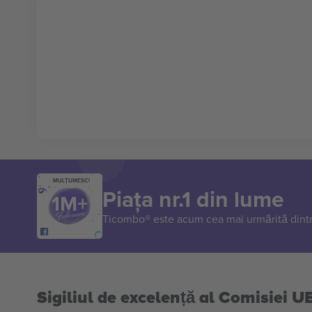
MULȚUMESC!
Piața nr.1 din lume
Ticombo® este acum cea mai urmărită dintr
Sigiliul de excelență al Comisiei U