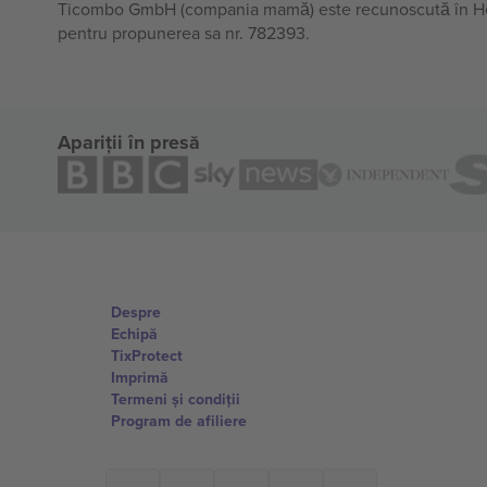
Ticombo GmbH (compania mamă) este recunoscută în Horiz
pentru propunerea sa nr. 782393.
Apariții în presă
Despre
Echipă
TixProtect
Imprimă
Termeni și condiții
Program de afiliere