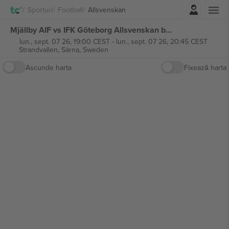
Autentificare
Sporturi
Football
Allsvenskan
Mjällby AIF vs IFK Göteborg Allsvenskan bilete
lun., sept. 07 26, 19:00 CEST
-
lun., sept. 07 26, 20:45 CEST
Strandvallen,
Särna, Sweden
Ascunde harta
Fixează harta