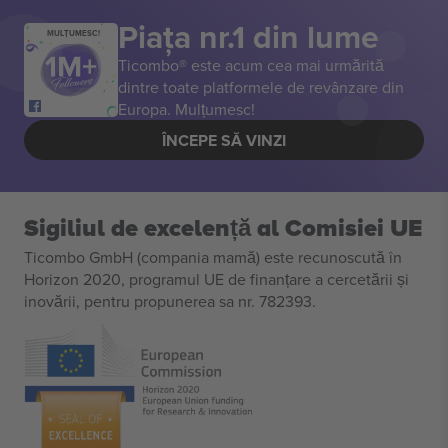
Piața nr.1 din lume
MULȚUMESC!
Ticombo® este acum cea mai urmărită
dintre toate platformele de revânzare din
Europa. Mulțumesc!
ÎNCEPE SĂ VINZI
Sigiliul de excelență al Comisiei UE
Ticombo GmbH (compania mamă) este recunoscută în
Horizon 2020, programul UE de finanțare a cercetării și
inovării, pentru propunerea sa nr. 782393.