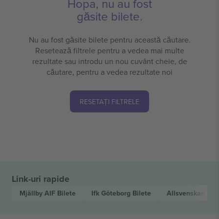
Hopa, nu au fost
găsite bilete.
Nu au fost găsite bilete pentru această căutare.
Resetează filtrele pentru a vedea mai multe
rezultate sau introdu un nou cuvânt cheie, de
căutare, pentru a vedea rezultate noi
RESETAȚI FILTRELE
Link-uri rapide
Mjällby AIF
Bilete
Ifk Göteborg
Bilete
Allsvenskan
Bil