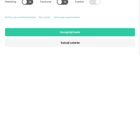
Echipă
ÎF
TixProtect
Cum funcționează
Imprimă
Hoteluri
Termeni și condiții
Centrul Cupei Mondiale
Program de afiliere
Contactează-ne
Birouri și asistență
Germany
United Kingdom
Unter den Linden 24, 10117
167 City Road, London, Greater
Berlin, Germany
London, EC1V 1AW, United
Kingdom
United States
Switzerland