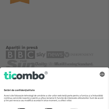
Apariții în presă
Despre
Servicii corporatiste