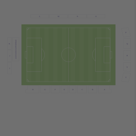
N
L
M
O
P
GÄSTANDE SUPPORTRAR
K
Q
R
J
S
I
T
B
G
F
E
D
C
A
H