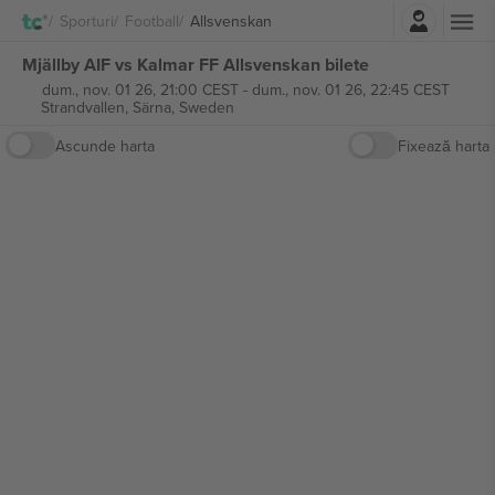
Autentificare
Sporturi
Football
Allsvenskan
Mjällby AIF vs Kalmar FF Allsvenskan bilete
dum., nov. 01 26, 21:00 CEST
-
dum., nov. 01 26, 22:45 CEST
Strandvallen,
Särna, Sweden
Ascunde harta
Fixează harta