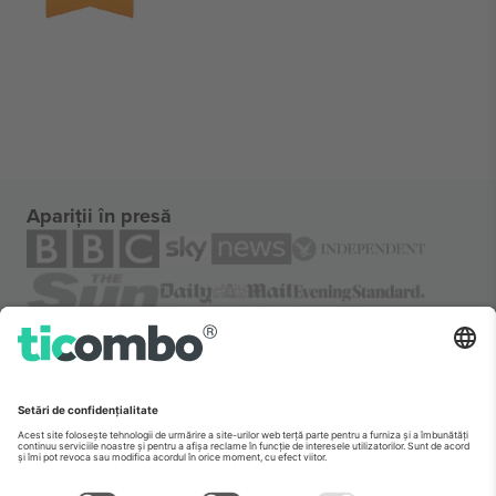
Apariții în presă
Despre
Servicii corporatiste