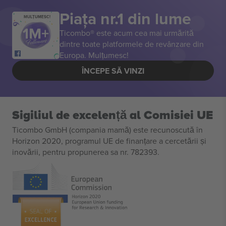
Piața nr.1 din lume
MULȚUMESC!
Ticombo® este acum cea mai urmărită
dintre toate platformele de revânzare din
Europa. Mulțumesc!
ÎNCEPE SĂ VINZI
Sigiliul de excelență al Comisiei UE
Ticombo GmbH (compania mamă) este recunoscută în
Horizon 2020, programul UE de finanțare a cercetării și
inovării, pentru propunerea sa nr. 782393.