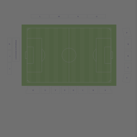
N
L
M
O
P
GÄSTANDE SUPPORTRAR
K
Q
R
J
S
I
T
B
G
F
E
D
C
A
H