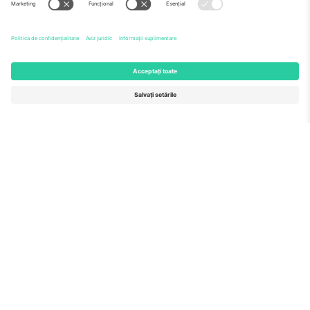
Echipă
ÎF
TixProtect
Cum funcționează
Imprimă
Hoteluri
Termeni și condiții
Centrul Cupei Mondiale
Program de afiliere
Contactează-ne
Birouri și asistență
Germany
United Kingdom
Unter den Linden 24, 10117
167 City Road, London, Greater
Berlin, Germany
London, EC1V 1AW, United
Kingdom
United States
Switzerland