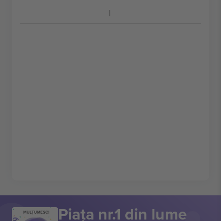
Piața nr.1 din lume
MULȚUMESC!