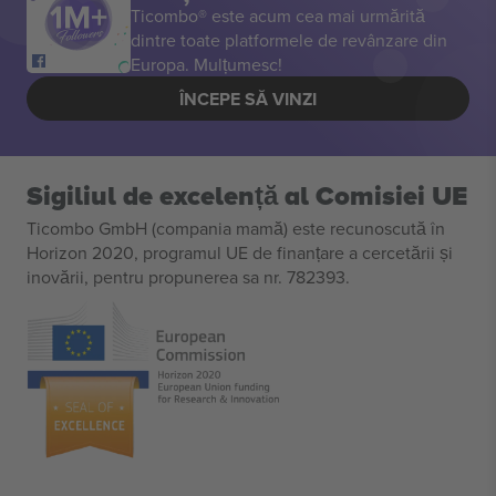
Ticombo® este acum cea mai urmărită
dintre toate platformele de revânzare din
Europa. Mulțumesc!
ÎNCEPE SĂ VINZI
Sigiliul de excelență al Comisiei UE
Ticombo GmbH (compania mamă) este recunoscută în
Horizon 2020, programul UE de finanțare a cercetării și
inovării, pentru propunerea sa nr. 782393.