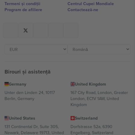
Termeni și condiții
Centrul Cupei Mondiale
Program de afiliere
Contactează-ne
Birouri și asistență
Germany
United Kingdom
Unter den Linden 24, 10117
167 City Road, London, Greater
Berlin, Germany
London, EC1V 1AW, United
Kingdom
United States
Switzerland
131 Continental Dr, Suite 305,
Dorfstrasse 52a, 6390
Newark, Delaware 19713, United
Engelberg, Switzerland