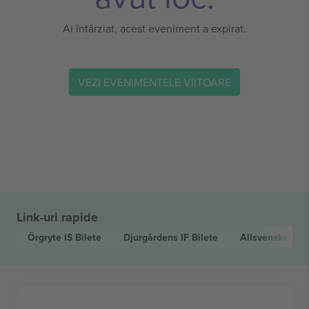
Ai întârziat, acest eveniment a expirat.
VEZI EVENIMENTELE VIITOARE
Link-uri rapide
Örgryte IS
Bilete
Djurgårdens IF
Bilete
Allsvenskan
Bi