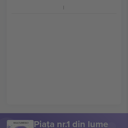
Piața nr.1 din lume
MULȚUMESC!