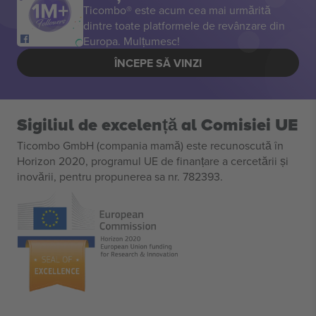
Ticombo® este acum cea mai urmărită
dintre toate platformele de revânzare din
Europa. Mulțumesc!
ÎNCEPE SĂ VINZI
Sigiliul de excelență al Comisiei UE
Ticombo GmbH (compania mamă) este recunoscută în
Horizon 2020, programul UE de finanțare a cercetării și
inovării, pentru propunerea sa nr. 782393.