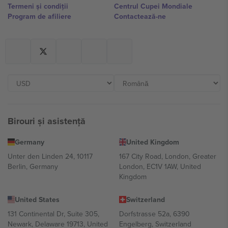
Termeni și condiții
Centrul Cupei Mondiale
Program de afiliere
Contactează-ne
Birouri și asistență
Germany
United Kingdom
Unter den Linden 24, 10117
167 City Road, London, Greater
Berlin, Germany
London, EC1V 1AW, United
Kingdom
United States
Switzerland
131 Continental Dr, Suite 305,
Dorfstrasse 52a, 6390
Newark, Delaware 19713, United
Engelberg, Switzerland