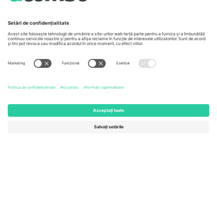
Unter den Linden 24, 10117
167 City Road, London, Greater
Berlin, Germany
London, EC1V 1AW, United
Kingdom
United States
Switzerland
131 Continental Dr, Suite 305,
Dorfstrasse 52a, 6390
Newark, Delaware 19713, United
Engelberg, Switzerland
States
Bulgaria
United Arab Emirates
Regus Sofia City West, bul
UAE Dubai Silicon Oasis, DDP
Totleben 53-55, 1606 Sofia,
Building A1, Office 302, Dubai,
Bulgaria
United Arab Emirates
Mexico
Av Chapultepec 360, Roma
Norte, Cuauhtémoc, 06700
Ciudad de México, CDMX,
Mexico
Entitatea juridică a furnizorului de platformă poate varia în funcție