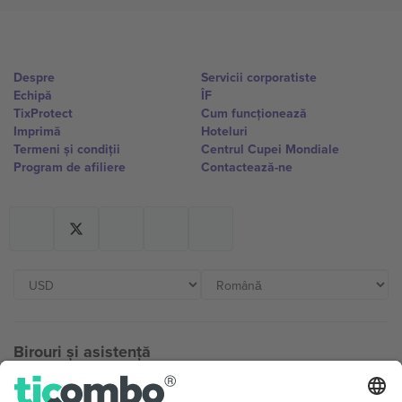
Despre
Servicii corporatiste
Echipă
ÎF
TixProtect
Cum funcționează
Imprimă
Hoteluri
Termeni și condiții
Centrul Cupei Mondiale
Program de afiliere
Contactează-ne
Birouri și asistență
Germany
United Kingdom