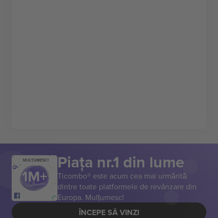
Piața nr.1 din lume
MULȚUMESC!
Ticombo® este acum cea mai urmărită
dintre toate platformele de revânzare din
Europa. Mulțumesc!
ÎNCEPE SĂ VINZI