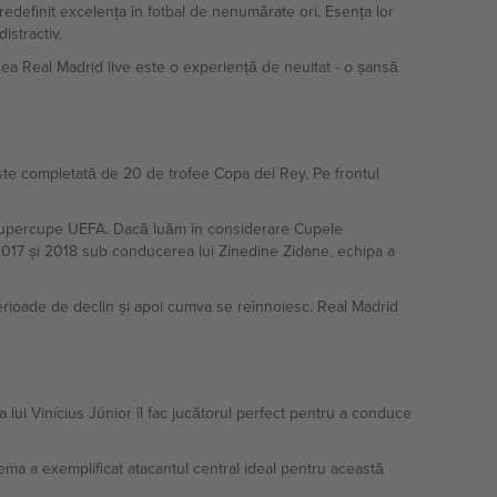
edefinit excelența în fotbal de nenumărate ori. Esența lor
istractiv.
edea Real Madrid live este o experiență de neuitat - o șansă
este completată de 20 de trofee Copa del Rey. Pe frontul
i Supercupe UEFA. Dacă luăm în considerare Cupele
 2017 și 2018 sub conducerea lui Zinedine Zidane, echipa a
perioade de declin și apoi cumva se reînnoiesc. Real Madrid
a lui Vinícius Júnior îl fac jucătorul perfect pentru a conduce
ema a exemplificat atacantul central ideal pentru această