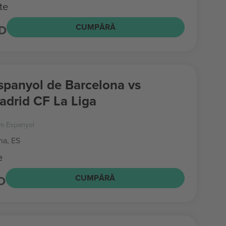
te
D
CUMPĂRĂ
panyol de Barcelona vs
adrid CF La Liga
m Espanyol
na, ES
e
D
CUMPĂRĂ