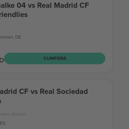
alke 04 vs Real Madrid CF
riendlies
a
irchen, DE
SD
CUMPĂRĂ
adrid CF vs Real Sociedad
a
rnabeu Stadium
 ES