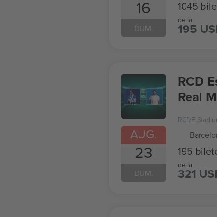
16
1045 bile
de la
195 US
DUM.
RCD Es
Real M
RCDE Stadiu
AUG.
Barcelo
23
195 bilet
de la
321 US
DUM.