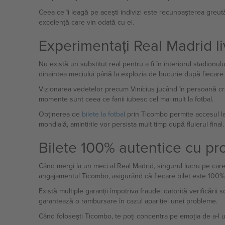
Ceea ce îi leagă pe acești indivizi este recunoașterea greută
excelență care vin odată cu el.
Experimentați Real Madrid li
Nu există un substitut real pentru a fi în interiorul stadionul
dinaintea meciului până la explozia de bucurie după fiecare
Vizionarea vedetelor precum Vinícius jucând în persoană cr
momente sunt ceea ce fanii iubesc cel mai mult la fotbal.
Obținerea de
bilete la fotbal
prin Ticombo permite accesul la 
mondială, amintirile vor persista mult timp după fluierul final.
Bilete 100% autentice cu pr
Când mergi la un meci al Real Madrid, singurul lucru pe care nu
angajamentul Ticombo, asigurând că fiecare bilet este 100% 
Există multiple garanții împotriva fraudei datorită verificări
garantează o rambursare în cazul apariției unei probleme.
Când folosești Ticombo, te poți concentra pe emoția de a-l u