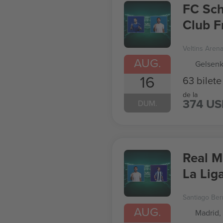
FC Sch
Club F
Veltins Aren
AUG.
Gelsenk
16
63 bilete
de la
374 U
DUM.
Real M
La Lig
Santiago Be
AUG.
Madrid,