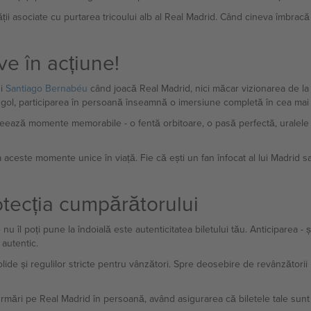
ții asociate cu purtarea tricoului alb al Real Madrid. Când cineva îmbracă 
ve în acțiune!
ui
Santiago Bernabéu
când joacă Real Madrid, nici măcar vizionarea de la c
 gol, participarea în persoană înseamnă o imersiune completă în cea mai 
eează momente memorabile - o fentă orbitoare, o pasă perfectă, uralele 
aceste momente unice în viață. Fie că ești un fan înfocat al lui Madrid sa
otecția cumpărătorului
 îl poți pune la îndoială este autenticitatea biletului tău. Anticiparea - și
autentic.
i solide și regulilor stricte pentru vânzători. Spre deosebire de revânzător
rmări pe Real Madrid în persoană, având asigurarea că biletele tale sunt 