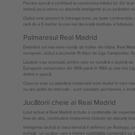
Fiecare epocă a contribuit la construirea mitului lor. De la pr
îmbină jocul imens cu afacerile inteligente și un jurământ ne
Clubul este prezent în întreaga lume, pe toate continentele ș
rară de a fi martori la cea mai decorată instituție a fotbalului.
Palmaresul Real Madrid
Deținând cel mai mare număr de trofee din fotbal, Real Madr
european, clubul a acumulat 15 titluri de Liga Campionilor, f
Laudele s-au acumulat, printre care se numără o duzină de 
Europene consecutive din 1956 până în 1960 și cele trei Lig
definit o epocă.
Ceea ce este cu adevărat remarcabil este modul în care menți
nu are astfel de intervale - sunt constant, permanent, o instit
Jucătorii cheie ai Real Madrid
Lotul actual al Real Madrid include o combinație de superstarur
linia de atac, continuând moștenirea clubului de atacanți braz
Inteligența tactică și clasa tehnică îl definesc pe Rodrygo,
echipă - un jucător care a înțeles subtilitățile combinării cu c