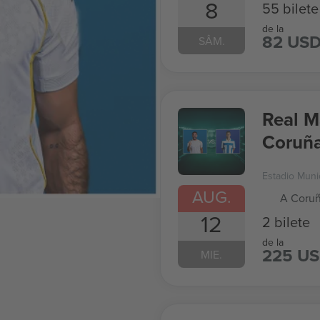
8
55 bilete
de la
82 US
SÂM.
Real M
Coruña
2026
Estadio Muni
AUG.
A Coruñ
12
2 bilete
de la
225 U
MIE.