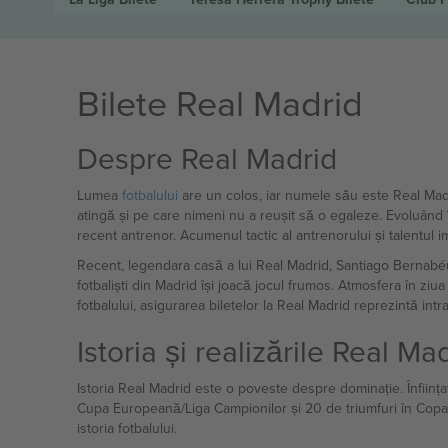
Bilete Real Madrid
Despre Real Madrid
Lumea
fotbalului
are un colos, iar numele său este Real Madrid
atingă și pe care nimeni nu a reușit să o egaleze. Evoluând
recent antrenor. Acumenul tactic al antrenorului și talentul 
Recent, legendara casă a lui Real Madrid, Santiago Bernabé
fotbaliști din Madrid își joacă jocul frumos. Atmosfera în ziu
fotbalului, asigurarea biletelor la Real Madrid reprezintă int
Istoria și realizările Real Ma
Istoria Real Madrid este o poveste despre dominație. Înființat 
Cupa Europeană/Liga Campionilor și 20 de triumfuri în Copa 
istoria fotbalului.