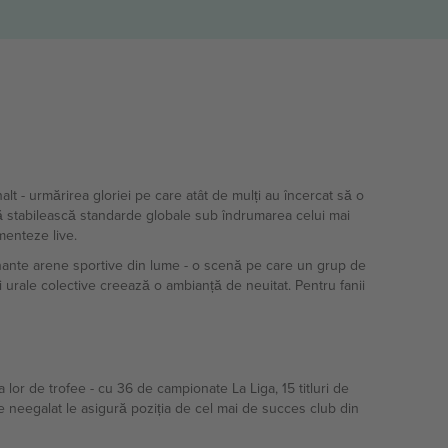
lt - urmărirea gloriei pe care atât de mulți au încercat să o
să stabilească standarde globale sub îndrumarea celui mai
menteze live.
nante arene sportive din lume - o scenă pe care un grup de
i urale colective creează o ambianță de neuitat. Pentru fanii
a lor de trofee - cu 36 de campionate La Liga, 15 titluri de
 neegalat le asigură poziția de cel mai de succes club din