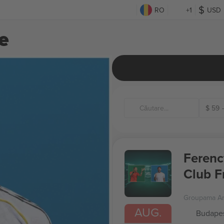
RO
+1
USD
e
$
59
-
Ferenc
Club F
Groupama A
AUG.
Budapes