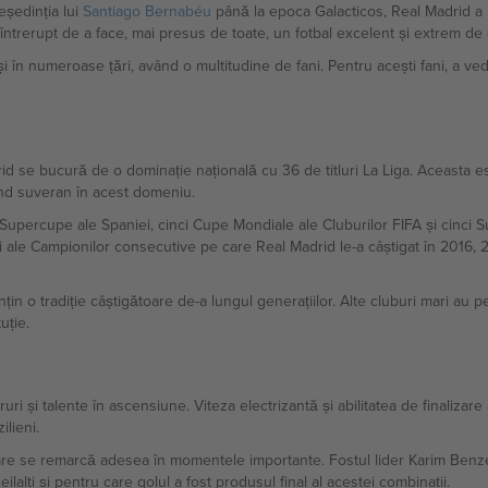
eședinția lui
Santiago Bernabéu
până la epoca Galacticos, Real Madrid a r
întrerupt de a face, mai presus de toate, un fotbal excelent și extrem de d
i în numeroase țări, având o multitudine de fani. Pentru acești fani, a v
id se bucură de o dominație națională cu 36 de titluri La Liga. Aceasta 
iind suveran în acest domeniu.
Supercupe ale Spaniei, cinci Cupe Mondiale ale Cluburilor FIFA și cinc
i ale Campionilor consecutive pe care Real Madrid le-a câștigat în 2016,
n o tradiție câștigătoare de-a lungul generațiilor. Alte cluburi mari au 
uție.
i și talente în ascensiune. Viteza electrizantă și abilitatea de finalizare 
ilieni.
 care se remarcă adesea în momentele importante. Fostul lider Karim Benz
eilalți și pentru care golul a fost produsul final al acestei combinații.