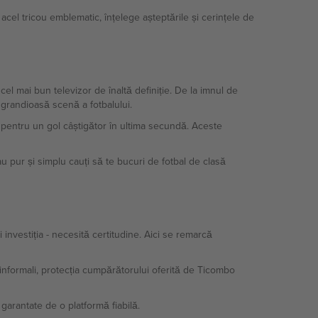
acel tricou emblematic, înțelege așteptările și cerințele de
el mai bun televizor de înaltă definiție. De la imnul de
grandioasă scenă a fotbalului.
pentru un gol câștigător în ultima secundă. Aceste
u pur și simplu cauți să te bucuri de fotbal de clasă
 investiția - necesită certitudine. Aici se remarcă
ii informali, protecția cumpărătorului oferită de Ticombo
garantate de o platformă fiabilă.