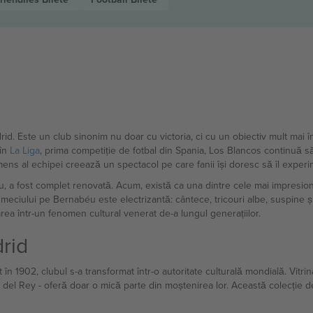
. Este un club sinonim nu doar cu victoria, ci cu un obiectiv mult mai îna
 în
La Liga
, prima competiție de fotbal din Spania, Los Blancos continuă 
imens al echipei creează un spectacol pe care fanii își doresc să îl experi
u, a fost complet renovată. Acum, există ca una dintre cele mai impresio
a meciului pe Bernabéu este electrizantă: cântece, tricouri albe, suspine ș
rarea într-un fenomen cultural venerat de-a lungul generațiilor.
drid
în 1902, clubul s-a transformat într-o autoritate culturală mondială. Vitrin
del Rey - oferă doar o mică parte din moștenirea lor. Această colecție de