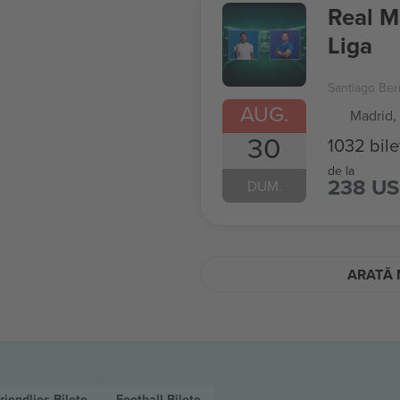
Real M
Liga
Santiago Be
AUG.
Madrid,
30
1032 bile
de la
238 U
DUM.
ARATĂ 
riendlies
Bilete
Football
Bilete