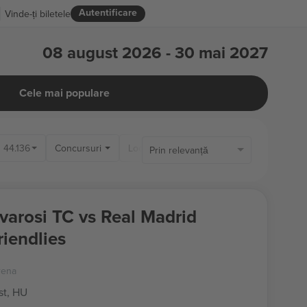
Autentificare
Vinde-ți biletele
08 august 2026 - 30 mai 2027
Cele mai populare
44.136
Concursuri
Locații
Prin relevanță
varosi TC vs Real Madrid
riendlies
rena
t, HU