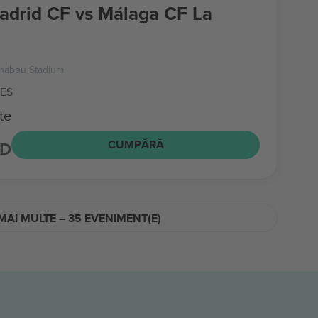
adrid CF vs Málaga CF La
rnabeu Stadium
 ES
te
SD
CUMPĂRĂ
MAI MULTE – 35 EVENIMENT(E)