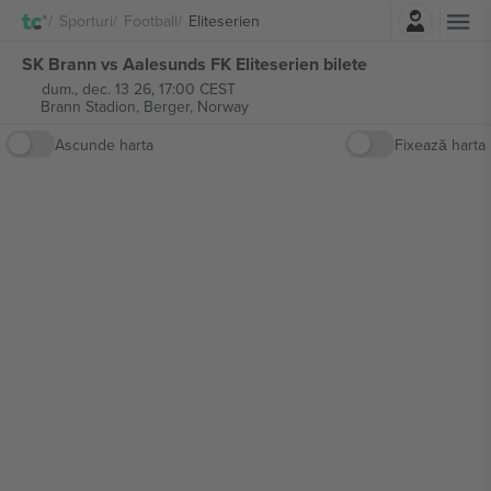
Autentificare
Sporturi
Football
Eliteserien
SK Brann vs Aalesunds FK Eliteserien bilete
dum., dec. 13 26, 17:00 CEST
Brann Stadion,
Berger, Norway
Ascunde harta
Fixează harta