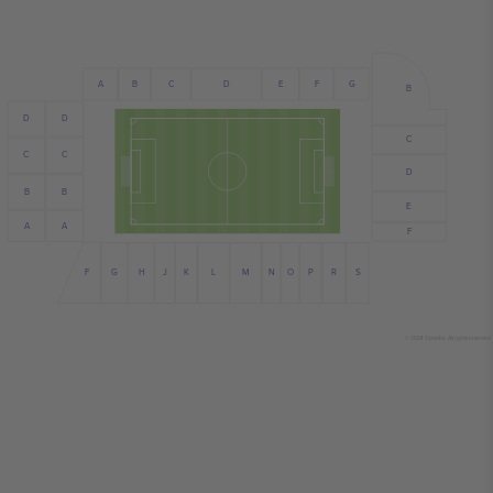
E
A
C
B
D
F
G
B
D
D
C
C
C
D
B
B
E
A
A
F
G
N
S
J
L
R
H
F
M
P
K
O
© 2024 Ticombo. All rights reserved