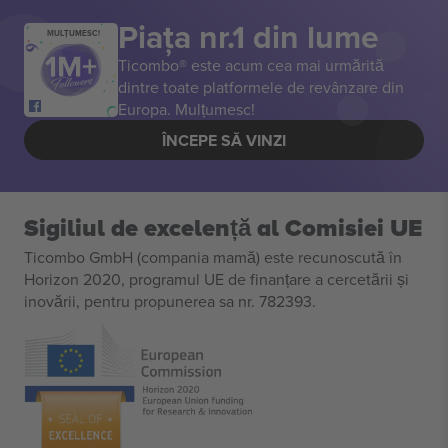
Piața nr.1 din lume
MULȚUMESC!
Ticombo® este acum cea mai urmărită
dintre toate platformele de revânzare din
Europa. Mulțumesc!
ÎNCEPE SĂ VINZI
Sigiliul de excelență al Comisiei UE
Ticombo GmbH (compania mamă) este recunoscută în
Horizon 2020, programul UE de finanțare a cercetării și
inovării, pentru propunerea sa nr. 782393.