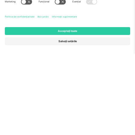
Echipă
ÎF
TixProtect
Cum funcționează
Imprimă
Hoteluri
Termeni și condiții
Centrul Cupei Mondiale
Program de afiliere
Contactează-ne
Birouri și asistență
Germany
United Kingdom
Unter den Linden 24, 10117
167 City Road, London, Greater
Berlin, Germany
London, EC1V 1AW, United
Kingdom
United States
Switzerland