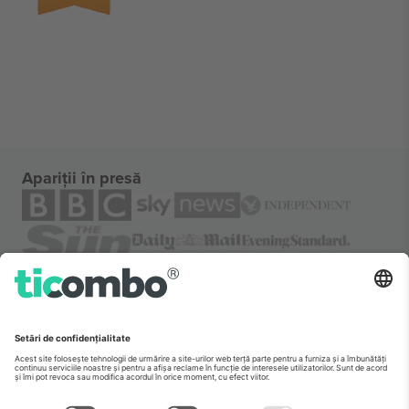
Apariții în presă
Despre
Servicii corporatiste