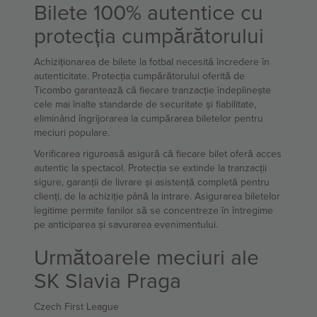
Bilete 100% autentice cu
protecția cumpărătorului
Achiziționarea de bilete la fotbal necesită încredere în
autenticitate. Protecția cumpărătorului oferită de
Ticombo garantează că fiecare tranzacție îndeplinește
cele mai înalte standarde de securitate și fiabilitate,
eliminând îngrijorarea la cumpărarea biletelor pentru
meciuri populare.
Verificarea riguroasă asigură că fiecare bilet oferă acces
autentic la spectacol. Protecția se extinde la tranzacții
sigure, garanții de livrare și asistență completă pentru
clienți, de la achiziție până la intrare. Asigurarea biletelor
legitime permite fanilor să se concentreze în întregime
pe anticiparea și savurarea evenimentului.
Următoarele meciuri ale
SK Slavia Praga
Czech First League