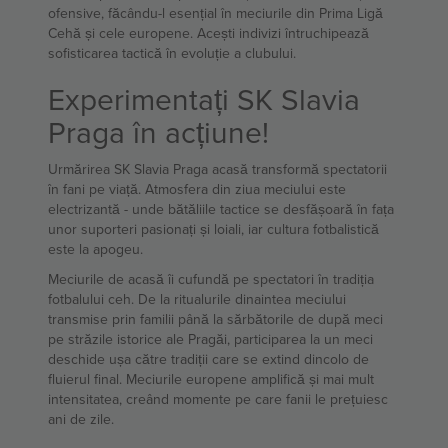
ofensive, făcându-l esențial în meciurile din Prima Ligă
Cehă și cele europene. Acești indivizi întruchipează
sofisticarea tactică în evoluție a clubului.
Experimentați SK Slavia
Praga în acțiune!
Urmărirea SK Slavia Praga acasă transformă spectatorii
în fani pe viață. Atmosfera din ziua meciului este
electrizantă - unde bătăliile tactice se desfășoară în fața
unor suporteri pasionați și loiali, iar cultura fotbalistică
este la apogeu.
Meciurile de acasă îi cufundă pe spectatori în tradiția
fotbalului ceh. De la ritualurile dinaintea meciului
transmise prin familii până la sărbătorile de după meci
pe străzile istorice ale Pragăi, participarea la un meci
deschide ușa către tradiții care se extind dincolo de
fluierul final. Meciurile europene amplifică și mai mult
intensitatea, creând momente pe care fanii le prețuiesc
ani de zile.