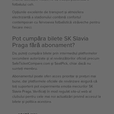
fotbalului ceh.
Opțiunile excelente de transport și atmosfera
electrizantă a stadionului combină confortul
contemporan cu fervoarea fotbalistică străveche pentru
fiecare meci.
Pot cumpăra bilete SK Slavia
Praga fără abonament?
Da, puteți cumpăra bilete prin intermediul platformelor
secundare autorizate și al revânzătorilor oficiali precum
SafeTicketCompare.com și SeatPick, chiar dacă nu
sunteți membru.
Abonamentul poate oferi acces prioritar și prețuri mai
bune, dar platformele oficiale de revânzare asigură că
toți suporterii pot experimenta emoția meciurilor SK
Slavia Praga. Verificați în mod regulat site-ul web al
clubului pentru cele mai noi actualizări privind accesul la
bilete și politica acestora.