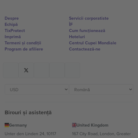
Despre
Servicii corporatiste
Echipă
ÎF
TixProtect
Cum funcționează
Imprimă
Hoteluri
Termeni și condiții
Centrul Cupei Mondiale
Program de afiliere
Contactează-ne
Birouri și asistență
Germany
United Kingdom
Unter den Linden 24, 10117
167 City Road, London, Greater