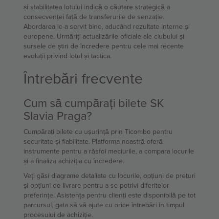
și stabilitatea lotului indică o căutare strategică a
consecvenței față de transferurile de senzație.
Abordarea le-a servit bine, aducând rezultate interne și
europene. Urmăriți actualizările oficiale ale clubului și
sursele de știri de încredere pentru cele mai recente
evoluții privind lotul și tactica.
Întrebări frecvente
Cum să cumpărați bilete SK
Slavia Praga?
Cumpărați bilete cu ușurință prin Ticombo pentru
securitate și fiabilitate. Platforma noastră oferă
instrumente pentru a răsfoi meciurile, a compara locurile
și a finaliza achiziția cu încredere.
Veți găsi diagrame detaliate cu locurile, opțiuni de prețuri
și opțiuni de livrare pentru a se potrivi diferitelor
preferințe. Asistența pentru clienți este disponibilă pe tot
parcursul, gata să vă ajute cu orice întrebări în timpul
procesului de achiziție.