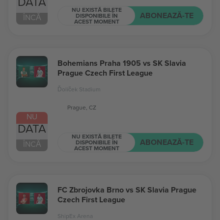
DATA
NU EXISTĂ BILETE
ABONEAZĂ-TE
DISPONIBILE ÎN
ÎNCĂ
ACEST MOMENT
Bohemians Praha 1905 vs SK Slavia
Prague Czech First League
Ďolíček Stadium
Prague, CZ
NU
DATA
NU EXISTĂ BILETE
ABONEAZĂ-TE
DISPONIBILE ÎN
ÎNCĂ
ACEST MOMENT
FC Zbrojovka Brno vs SK Slavia Prague
Czech First League
ShipEx Arena