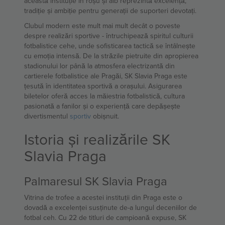
această instituție în roșu și alb reprezintă excelență,
tradiție și ambiție pentru generații de suporteri devotați.
Clubul modern este mult mai mult decât o poveste
despre realizări sportive - întruchipează spiritul culturii
fotbalistice cehe, unde sofisticarea tactică se întâlnește
cu emoția intensă. De la străzile pietruite din apropierea
stadionului lor până la atmosfera electrizantă din
cartierele fotbalistice ale Pragăi, SK Slavia Praga este
țesută în identitatea sportivă a orașului. Asigurarea
biletelor oferă acces la măiestria fotbalistică, cultura
pasionată a fanilor și o experiență care depășește
divertismentul
sportiv
obișnuit.
Istoria și realizările SK
Slavia Praga
Palmaresul SK Slavia Praga
Vitrina de trofee a acestei instituții din Praga este o
dovadă a excelenței susținute de-a lungul deceniilor de
fotbal ceh. Cu 22 de titluri de campioană expuse, SK