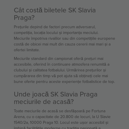
Cât costă biletele SK Slavia
Praga?
Prețurile depind de factori precum adversarul,
competiția, locația locului și importanța meciului.
Meciurile împotriva rivalilor sau din competițiile europene
costă de obicei mai mult din cauza cererii mai mari și a
ofertei limitate.
Meciurile standard din campionat oferă prețuri mai
accesibile, oferind în continuare atmosfera renumită a
clubului și calitatea fotbalului. Urmărirea prețurilor și
cumpărarea din timp vă pot ajuta să obțineți cele mai
bune oferte pentru aceste experiențe fotbalistice de top.
Unde joacă SK Slavia Praga
meciurile de acasă?
Toate meciurile de acasă se desfășoară pe Fortuna
Arena, cu o capacitate de 20.800 de locuri, la U Slavie
1540/2a, 10000 Praga 10. Locul este ușor accesibil și
îmbină facilitățile moderne cu tradiția pasionată a