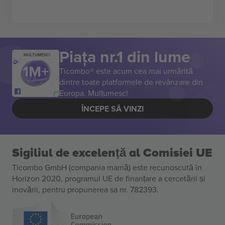
Piața nr.1 din lume
MULȚUMESC!
Ticombo® este acum cea mai urmărită
dintre toate platformele de revânzare din
Europa. Mulțumesc!
ÎNCEPE SĂ VINZI
Sigiliul de excelență al Comisiei UE
Ticombo GmbH (compania mamă) este recunoscută în
Horizon 2020, programul UE de finanțare a cercetării și
inovării, pentru propunerea sa nr. 782393.