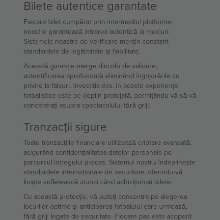
Bilete autentice garantate
Fiecare bilet cumpărat prin intermediul platformei
noastre garantează intrarea autentică la meciuri.
Sistemele noastre de verificare mențin constant
standardele de legitimitate și fiabilitate.
Această garanție merge dincolo de validare,
autentificarea aprofundată eliminând îngrijorările cu
privire la falsuri. Investiția dvs. în aceste experiențe
fotbalistice este pe deplin protejată, permițându-vă să vă
concentrați asupra spectacolului fără griji.
Tranzacții sigure
Toate tranzacțiile financiare utilizează criptare avansată,
asigurând confidențialitatea datelor personale pe
parcursul întregului proces. Sistemul nostru îndeplinește
standardele internaționale de securitate, oferindu-vă
liniște sufletească atunci când achiziționați bilete.
Cu această protecție, vă puteți concentra pe alegerea
locurilor optime și anticiparea fotbalului care urmează,
fără griji legate de securitate. Fiecare pas este acoperit