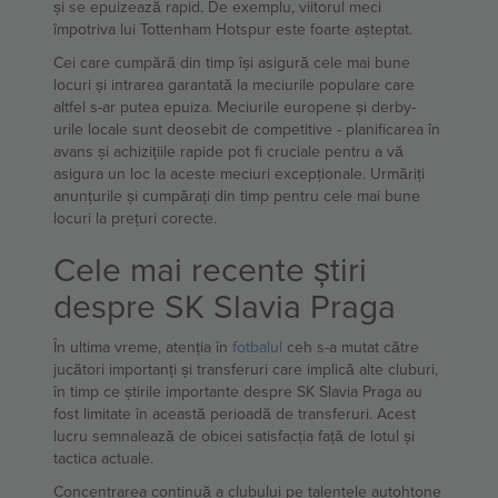
și se epuizează rapid. De exemplu, viitorul meci
împotriva lui Tottenham Hotspur este foarte așteptat.
Cei care cumpără din timp își asigură cele mai bune
locuri și intrarea garantată la meciurile populare care
altfel s-ar putea epuiza. Meciurile europene și derby-
urile locale sunt deosebit de competitive - planificarea în
avans și achizițiile rapide pot fi cruciale pentru a vă
asigura un loc la aceste meciuri excepționale. Urmăriți
anunțurile și cumpărați din timp pentru cele mai bune
locuri la prețuri corecte.
Cele mai recente știri
despre SK Slavia Praga
În ultima vreme, atenția în
fotbalul
ceh s-a mutat către
jucători importanți și transferuri care implică alte cluburi,
în timp ce știrile importante despre SK Slavia Praga au
fost limitate în această perioadă de transferuri. Acest
lucru semnalează de obicei satisfacția față de lotul și
tactica actuale.
Concentrarea continuă a clubului pe talentele autohtone