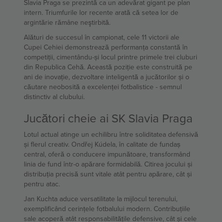
Slavia Praga se prezintă ca un adevărat gigant pe plan
intern. Triumfurile lor recente arată că setea lor de
argintărie rămâne neştirbită.
Alături de succesul în campionat, cele 11 victorii ale
Cupei Cehiei demonstrează performanța constantă în
competiții, cimentându-și locul printre primele trei cluburi
din Republica Cehă. Această poziție este construită pe
ani de inovație, dezvoltare inteligentă a jucătorilor și o
căutare neobosită a excelenței fotbalistice - semnul
distinctiv al clubului.
Jucători cheie ai SK Slavia Praga
Lotul actual atinge un echilibru între soliditatea defensivă
și flerul creativ. Ondřej Kúdela, în calitate de fundaș
central, oferă o conducere impunătoare, transformând
linia de fund într-o apărare formidabilă. Citirea jocului și
distribuția precisă sunt vitale atât pentru apărare, cât și
pentru atac.
Jan Kuchta aduce versatilitate la mijlocul terenului,
exemplificând cerințele fotbalului modern. Contribuțiile
sale acoperă atât responsabilitățile defensive, cât și cele