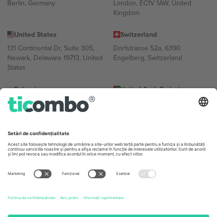
Berlin, Germany
London, EC1V 1AW, United
Kingdom
United States
Switzerland
131 Continental Dr, Suite 305,
Dorfstrasse 52a, 6390
Newark, Delaware 19713, United
Engelberg, Switzerland
States
Bulgaria
United Arab Emirates
Regus Sofia City West, bul
UAE Dubai Silicon Oasis, DDP
Totleben 53-55, 1606 Sofia,
Building A1, Office 302, Dubai,
Bulgaria
United Arab Emirates
Mexico
Av Chapultepec 360, Roma
Norte, Cuauhtémoc, 06700
Ciudad de México, CDMX,
Mexico
Entitatea juridică a furnizorului de platformă poate varia în funcție
de locație, eveniment și/sau domeniu. Pentru detalii, consultați