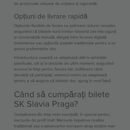
de protocoale robuste de criptare și siguranță.
Opțiuni de livrare rapidă
Opțiunile flexibile de livrare se potrivesc tuturor nevoilor,
asigurând că biletele sunt trimise folosind cea mai sigură
și convenabilă metodă. Alegeți între livrarea digitală
instantanee sau opțiunile poștale tradiționale pentru a se
potrivi preferințelor dvs.
Infrastructura noastră se adaptează atât la achizițiile
planificate, cât și la deciziile de ultim moment, asigurând
accesul la timp pentru fiecare fan. Indiferent când
decideți să participați, sistemul nostru se adaptează
pentru a vă asigura că biletele dvs. ajung în mod fiabil.
Când să cumpărați bilete
SK Slavia Praga?
Cumpărarea din timp este esențială, în special pentru
meciurile de profil înalt. Meciurile împotriva rivalilor
tradiționali sau a adversarilor europeni atrag mulțimi mari