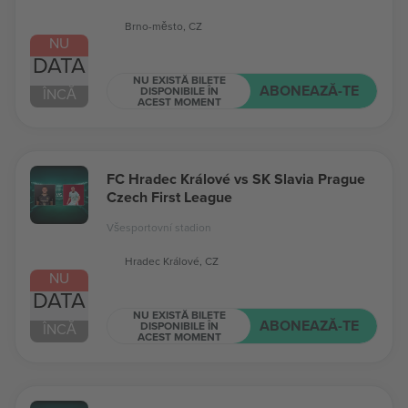
Brno-město, CZ
NU
DATA
NU EXISTĂ BILETE
ABONEAZĂ-TE
DISPONIBILE ÎN
ÎNCĂ
ACEST MOMENT
FC Hradec Králové vs SK Slavia Prague
Czech First League
Všesportovní stadion
Hradec Králové, CZ
NU
DATA
NU EXISTĂ BILETE
ABONEAZĂ-TE
DISPONIBILE ÎN
ÎNCĂ
ACEST MOMENT