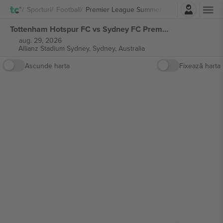
Autentificare
Sporturi
Football
Premier League Summer Series
Tottenham Hotspur FC vs Sydney FC Premier League Summer Series bilete
aug. 29, 2026
Allianz Stadium Sydney,
Sydney, Australia
Ascunde harta
Fixează harta