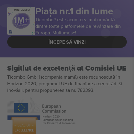
Piața nr.1 din lume
MULȚUMESC!
Ticombo® este acum cea mai urmărită
dintre toate platformele de revânzare din
Europa. Mulțumesc!
ÎNCEPE SĂ VINZI
Sigiliul de excelență al Comisiei UE
Ticombo GmbH (compania mamă) este recunoscută în
Horizon 2020, programul UE de finanțare a cercetării și
inovării, pentru propunerea sa nr. 782393.