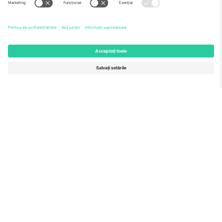
Echipă
ÎF
TixProtect
Cum funcționează
Imprimă
Hoteluri
Termeni și condiții
Centrul Cupei Mondiale
Program de afiliere
Contactează-ne
Birouri și asistență
Germany
United Kingdom
Unter den Linden 24, 10117
167 City Road, London, Greater
Berlin, Germany
London, EC1V 1AW, United
Kingdom
United States
Switzerland