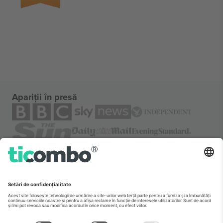
Apariții în presă
Despre
Servicii corporatiste