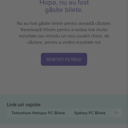
Hopa, nu au fost
găsite bilete.
Nu au fost găsite bilete pentru această căutare.
Resetează filtrele pentru a vedea mai multe
rezultate sau introdu un nou cuvânt cheie, de
căutare, pentru a vedea rezultate noi
RESETAȚI FILTRELE
Link-uri rapide
Tottenham Hotspur FC
Bilete
Sydney FC
Bilete
Premie