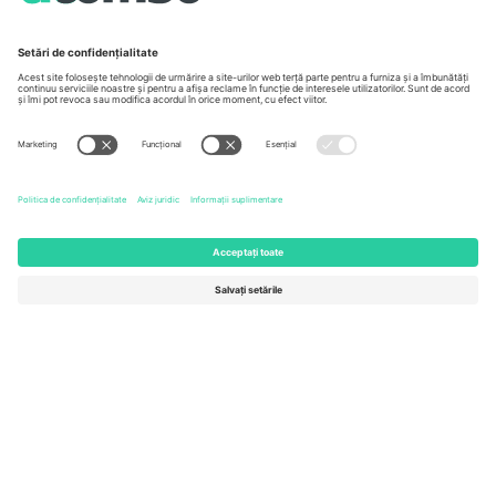
Unter den Linden 24, 10117
167 City Road, London, Greater
Berlin, Germany
London, EC1V 1AW, United
Kingdom
United States
Switzerland
131 Continental Dr, Suite 305,
Dorfstrasse 52a, 6390
Newark, Delaware 19713, United
Engelberg, Switzerland
States
Bulgaria
United Arab Emirates
Regus Sofia City West, bul
UAE Dubai Silicon Oasis, DDP
Totleben 53-55, 1606 Sofia,
Building A1, Office 302, Dubai,
Bulgaria
United Arab Emirates
Mexico
Av Chapultepec 360, Roma
Norte, Cuauhtémoc, 06700
Ciudad de México, CDMX,
Mexico
Entitatea juridică a furnizorului de platformă poate varia în funcție