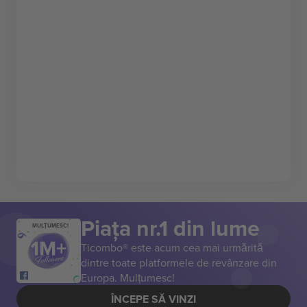
Piața nr.1 din lume
MULȚUMESC!
Ticombo® este acum cea mai urmărită
dintre toate platformele de revânzare din
Europa. Mulțumesc!
ÎNCEPE SĂ VINZI