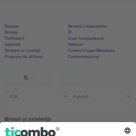
Despre
Servicii corporatiste
Echipă
ÎF
TixProtect
Cum funcționează
Imprimă
Hoteluri
Termeni și condiții
Centrul Cupei Mondiale
Program de afiliere
Contactează-ne
Birouri și asistență
Germany
United Kingdom