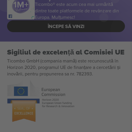
Ticombo® este acum cea mai urmărită
dintre toate platformele de revânzare din
Europa. Mulțumesc!
ÎNCEPE SĂ VINZI
Sigiliul de excelență al Comisiei UE
Ticombo GmbH (compania mamă) este recunoscută în
Horizon 2020, programul UE de finanțare a cercetării și
inovării, pentru propunerea sa nr. 782393.