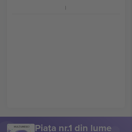
Piața nr.1 din lume
MULȚUMESC!