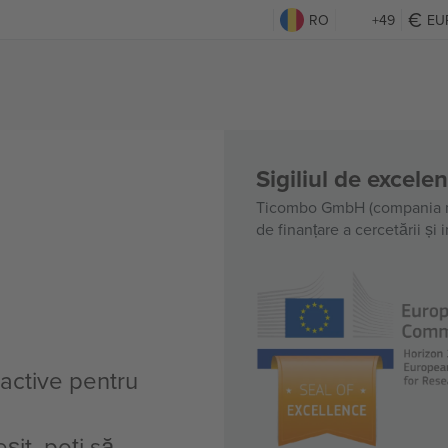
RO
+49
EU
Sigiliul de excele
Ticombo GmbH (compania m
de finanțare a cercetării și
 active pentru
șit, poți să