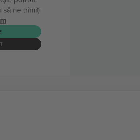
să ne trimiți
om
E
T