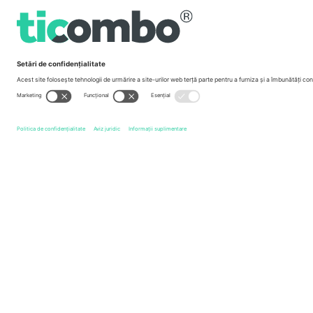
Termeni și condiții
Program de afiliere
Birouri și asistență
Germany
Unter den Linden 24, 10117 Berlin, Germany
United States
131 Continental Dr, Suite 305, Newark, Delaware 19713, 
Bulgaria
Regus Sofia City West, bul Totleben 53-55, 1606 Sofia, B