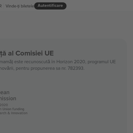
Autentificare
R
Vinde-ți biletele
nță al Comisiei UE
amă) este recunoscută în Horizon 2020, programul UE
 inovării, pentru propunerea sa nr. 782393.