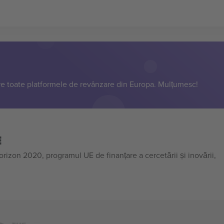
e toate platformele de revânzare din Europa. Mulțumesc!
E
on 2020, programul UE de finanțare a cercetării și inovării,