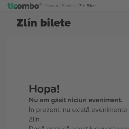
Sporturi
Football
Zlín Bilete
Zlín bilete
Hopa!
Nu am găsit niciun eveniment.
În prezent, nu există evenimente
Zlín.
Dacă crezi că acest lucru este gre