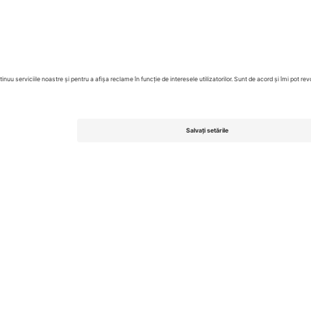
Centrul Cupei Mondiale
Contactează-ne
United Kingdom
167 City Road, London, Greater L
Switzerland
United States
Dorfstrasse 52a, 6390 Engelberg, 
United Arab Emirates
ulgaria
UAE Dubai Silicon Oasis, DDP Buil