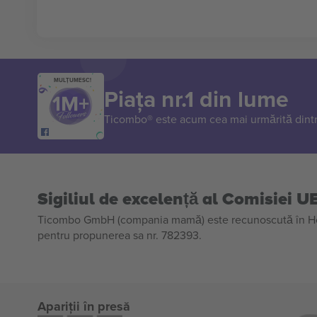
MULȚUMESC!
Piața nr.1 din lume
Ticombo® este acum cea mai urmărită dintr
Sigiliul de excelență al Comisiei U
Ticombo GmbH (compania mamă) este recunoscută în Horiz
pentru propunerea sa nr. 782393.
Apariții în presă