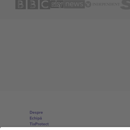
Despre
Echipă
TixProtect
Imprimă