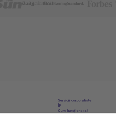
Servicii corporatiste
ÎF
Cum funcționează
Hoteluri