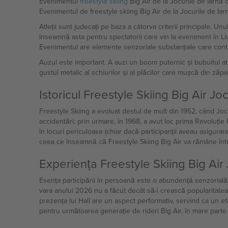
Evenimentul
freestyle skiing
Big Air de la Jocurile de Iarnă d
Evenimentul de freestyle skiing Big Air de la Jocurile de Ia
Atleții sunt judecați pe baza a câtorva criterii principale. U
înseamnă asta pentru spectatorii care vin la eveniment în Livi
Evenimentul are elemente senzoriale substanțiale care contr
Auzul este important. A auzi un boom puternic și bubuitul at
gustul metalic al schiurilor și al plăcilor care mușcă din ză
Istoricul Freestyle Skiing Big Air J
Freestyle Skiing a evoluat destul de mult din 1952, când Joc
accidentări; prin urmare, în 1968, a avut loc prima Revoluție
în locuri periculoase (chiar dacă participanții aveau asigura
ceea ce înseamnă că Freestyle Skiing Big Air va rămâne înto
Experiența Freestyle Skiing Big Air
Esența participării în persoană este o abundență senzorială 
vara anului 2026 nu a făcut decât să-i crească popularitatea.
prezența lui Hall are un aspect performativ, servind ca un e
pentru următoarea generație de rideri Big Air, în mare parte