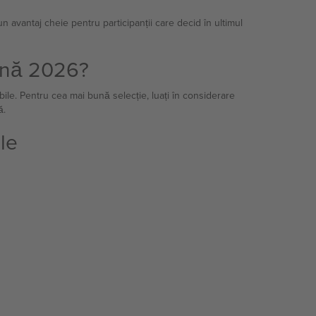
un avantaj cheie pentru participanții care decid în ultimul
arnă 2026?
bile. Pentru cea mai bună selecție, luați în considerare
ă.
le