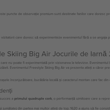
ceste puncte de observație premium sunt destinate fanilor care doresc pr
ru vizitatorii care doresc să experimenteze evenimentul fără a se angaja 
yle Skiing Big Air Jocurile de Iarn
are nu poate fi experimentată prin vizionarea la televizor. Evenimentul l
ăieli. Evenimentul Freestyle Skiing Big Air va prezenta atleți a căror pr
 orașele înconjurătoare, bucătăria locală și caracterul montan care fac din
denți
u succes a
primului quadruple cork
, o performanță uimitoare care a repre
i și jumătate) din partea mai multor atleți de top; 1620 a ajuns să fie con