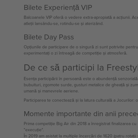
Bilete Experiență VIP
Balcoanele VIP oferă o vedere extra-apropiată a acțiunii. A
atleții lansându-se, rotindu-se și aterizând.
Bilete Day Pass
Opțiunile de participare de o singură zi sunt potrivite pent
experimentați o zi întreagă de competiție și atmosferă.
De ce să participi la Freest
Esența participării în persoană este o abundență senzorială c
bubuituri, zgomote surde, gusturi metalice de gheață și zumz
umană și manevrele aeriene.
Participarea te conectează și la latura culturală a Jocurilor:
Momente importante din anii prece
Prima competiție Big Air din 2018 a înregistrat finalizarea c
"execuție".
În 2019 am asistat la multiple încercări de 1620 (patru rotați