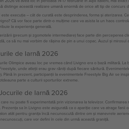
in 2026 va avea loc în perioada 14-17 februarie în Alpii italieni, mai exact
rnă distinge această realizare umană enormă de orice alt tip de concurs d
nul este execuția – cât de curată este desprinderea, forma și aterizarea. Ce
gno? Că vor face parte dintr-o mulțime care va asista la un haos controlat,
ibuie la experiența generală.
erizării (precum și zgomotele intermediare) face parte din perceperea cli
padă, ca să nu mai vorbim de rășina de pin a unui copac. Auzul și mirosul 
ocurile de Iarnă 2026
urile Olimpice aveau loc pe vremea când Livigno era o bază militară. La ba
 Freestyle, unde atleții erau grav răniți după fiecare săritură. Evenimente
re). Până în prezent, participanții la evenimentele Freestyle Big Air se in
tdeauna parte a culturii sporturilor extreme.
 Jocurile de Iarnă 2026
care nu poate fi experimentată prin vizionarea la televizor. Confirmarea r
 Prezența sa în Livigno este asigurată ca o apariție care va atrage fanii o
talon atât pentru granița încă necunoscută dintre om și manevrele aeriene
 necunoscuți, care vor defini în cele din urmă această graniță.