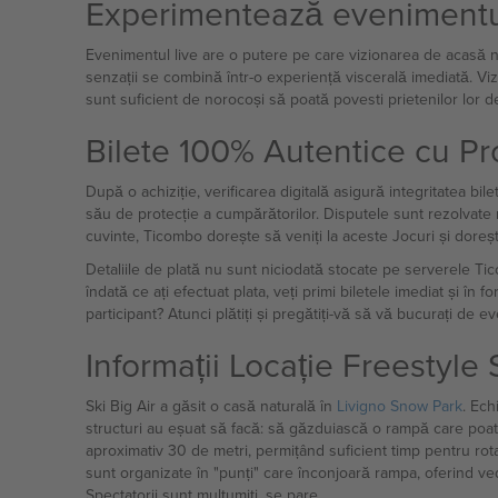
Experimentează evenimentul
Evenimentul live are o putere pe care vizionarea de acasă nu o 
senzații se combină într-o experiență viscerală imediată. Vi
sunt suficient de norocoși să poată povesti prietenilor lor 
Bilete 100% Autentice cu Pr
După o achiziție, verificarea digitală asigură integritatea bi
său de protecție a cumpărătorilor. Disputele sunt rezolvate ra
cuvinte, Ticombo dorește să veniți la aceste Jocuri și dorește
Detaliile de plată nu sunt niciodată stocate pe serverele Tic
îndată ce ați efectuat plata, veți primi biletele imediat și î
participant? Atunci plătiți și pregătiți-vă să vă bucurați de e
Informații Locație Freestyle 
Ski Big Air a găsit o casă naturală în
Livigno Snow Park
. Ech
structuri au eșuat să facă: să găzduiască o rampă care poate
aproximativ 30 de metri, permițând suficient timp pentru rot
sunt organizate în "punți" care înconjoară rampa, oferind ve
Spectatorii sunt mulțumiți, se pare.