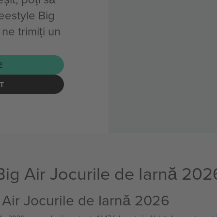
eestyle Big
ne trimiți un
E
T
Big Air Jocurile de Iarnă 202
 Air Jocurile de Iarnă 2026