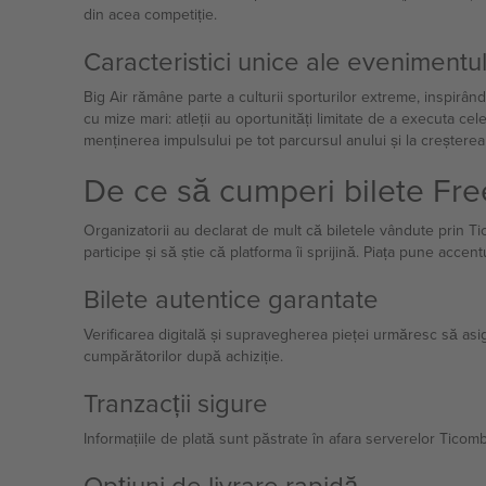
din acea competiție.
Caracteristici unice ale evenimentul
Big Air rămâne parte a culturii sporturilor extreme, inspirân
cu mize mari: atleții au oportunități limitate de a executa cel
menținerea impulsului pe tot parcursul anului și la creșterea
De ce să cumperi bilete Fre
Organizatorii au declarat de mult că biletele vândute prin Ti
participe și să știe că platforma îi sprijină. Piața pune accen
Bilete autentice garantate
Verificarea digitală și supravegherea pieței urmăresc să asigur
cumpărătorilor după achiziție.
Tranzacții sigure
Informațiile de plată sunt păstrate în afara serverelor Ticom
Opțiuni de livrare rapidă