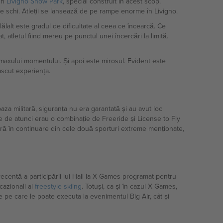
 în
Livigno Snow Park
, special construit în acest scop.
e schi. Atleții se lansează de pe rampe enorme în Livigno.
lălalt este gradul de dificultate al ceea ce încearcă. Ce
 atletul fiind mereu pe punctul unei încercări la limită.
maxului momentului. Și apoi este mirosul. Evident este
ascut experiența.
za militară, siguranța nu era garantată și au avut loc
le de atunci erau o combinație de Freeride și License to Fly
spiră în continuare din cele două sporturi extreme menționate,
ecentă a participării lui Hall la X Games programat pentru
cazionali ai
freestyle skiing
. Totuși, ca și în cazul X Games,
 pe care le poate executa la evenimentul Big Air, cât și