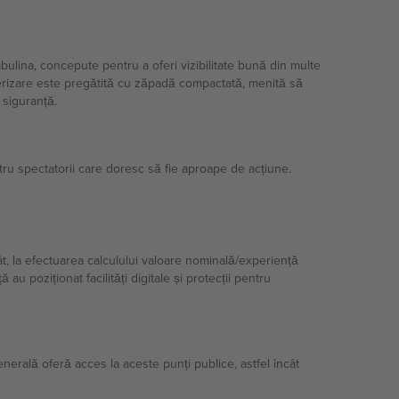
bulina, concepute pentru a oferi vizibilitate bună din multe
terizare este pregătită cu zăpadă compactată, menită să
 siguranță.
tru spectatorii care doresc să fie aproape de acțiune.
cât, la efectuarea calculului valoare nominală/experiență
au poziționat facilități digitale și protecții pentru
nerală oferă acces la aceste punți publice, astfel încât