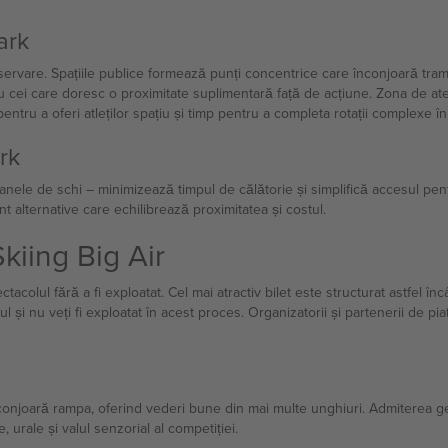
ark
bservare. Spațiile publice formează punți concentrice care înconjoară tram
ru cei care doresc o proximitate suplimentară față de acțiune. Zona de a
entru a oferi atleților spațiu și timp pentru a completa rotații complexe în
rk
banele de schi – minimizează timpul de călătorie și simplifică accesul pen
nt alternative care echilibrează proximitatea și costul.
kiing Big Air
acolul fără a fi exploatat. Cel mai atractiv bilet este structurat astfel în
și nu veți fi exploatat în acest proces. Organizatorii și partenerii de piață 
nconjoară rampa, oferind vederi bune din mai multe unghiuri. Admiterea ge
 urale și valul senzorial al competiției.