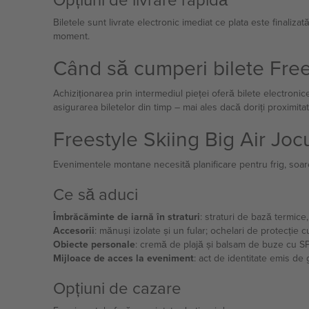
Biletele sunt livrate electronic imediat ce plata este finaliza
moment.
Când să cumperi bilete Free
Achiziționarea prin intermediul pieței oferă bilete electroni
asigurarea biletelor din timp – mai ales dacă doriți proximit
Freestyle Skiing Big Air Joc
Evenimentele montane necesită planificare pentru frig, soare 
Ce să aduci
Îmbrăcăminte de iarnă în straturi
: straturi de bază termice
Accesorii
: mănuși izolate și un fular; ochelari de protecție 
Obiecte personale
: cremă de plajă și balsam de buze cu SPF
Mijloace de acces la eveniment
: act de identitate emis de 
Opțiuni de cazare