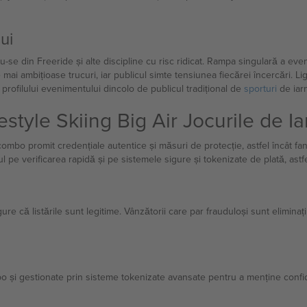
ui
du-se din Freeride și alte discipline cu risc ridicat. Rampa singulară a e
e mai ambițioase trucuri, iar publicul simte tensiunea fiecărei încercări. Li
 profilului evenimentului dincolo de publicul tradițional de
sporturi
de iar
estyle Skiing Big Air Jocurile de
combo promit credențiale autentice și măsuri de protecție, astfel încât fan
tul pe verificarea rapidă și pe sistemele sigure și tokenizate de plată, astfe
e că listările sunt legitime. Vânzătorii care par frauduloși sunt eliminați r
bo și gestionate prin sisteme tokenizate avansate pentru a menține confide