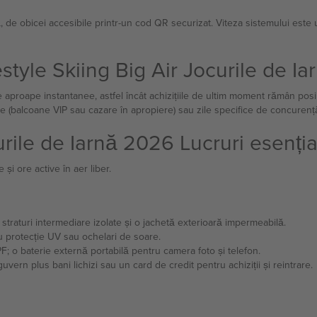
tă, de obicei accesibile printr-un cod QR securizat. Viteza sistemului este 
style Skiing Big Air Jocurile de I
ce aproape instantanee, astfel încât achizițiile de ultim moment rămân posi
ate (balcoane VIP sau cazare în apropiere) sau zile specifice de concurenț
urile de Iarnă 2026 Lucruri esenția
și ore active în aer liber.
, straturi intermediare izolate și o jachetă exterioară impermeabilă.
cu protecție UV sau ochelari de soare.
; o baterie externă portabilă pentru camera foto și telefon.
guvern plus bani lichizi sau un card de credit pentru achiziții și reintrare.