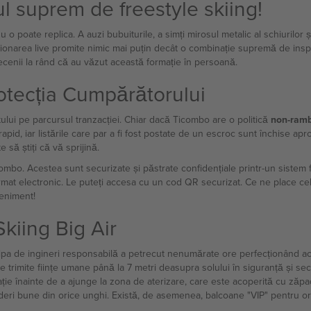
 suprem de freestyle skiing!
poate replica. A auzi bubuiturile, a simți mirosul metalic al schiurilor și a
zionarea live promite nimic mai puțin decât o combinație supremă de inspi
decenii la rând că au văzut această formație în persoană.
otecția Cumpărătorului
letului pe parcursul tranzacției. Chiar dacă Ticombo are o politică
non-ramb
pid, iar listările care par a fi fost postate de un escroc sunt închise ap
 să știți că vă sprijină.
ombo. Acestea sunt securizate și păstrate confidențiale printr-un sistem f
n format electronic. Le puteți accesa cu un cod QR securizat. Ce ne place ce
veniment!
Skiing Big Air
ipa de ingineri responsabilă a petrecut nenumărate ore perfecționând ace
 trimite ființe umane până la 7 metri deasupra solului în siguranță și se
ație înainte de a ajunge la zona de aterizare, care este acoperită cu ză
deri bune din orice unghi. Există, de asemenea, balcoane "VIP" pentru ori