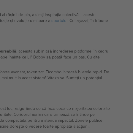
l rășinii de pin, a simți inspirația colectivă – aceste
rație și evoluție uimitoare a
sportului
. Cei așezați în tribune
ursabilă
, aceasta subliniază încrederea platformei în cadrul
roape înainte ca Lil' Bobby să poată face un pas. Cu alte
oarte avansat, tokenizat. Ticombo livrează biletele rapid. De
l mai mult la acest sistem? Viteza sa. Sunteți un potențial
st loc, asigurându-se că face ceea ce majoritatea celorlalte
curitate. Coridorul aerian care urmează se întinde pe
padă compactată pentru a atenua impactul. Zonele publice
cine dorește o vedere foarte apropiată a acțiunii.