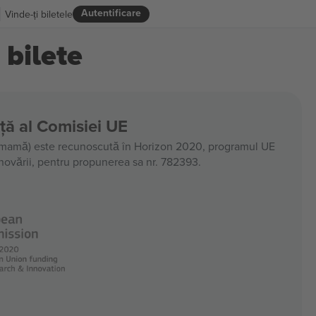
Autentificare
Vinde-ți biletele
 bilete
nță al Comisiei UE
amă) este recunoscută în Horizon 2020, programul UE
 inovării, pentru propunerea sa nr. 782393.