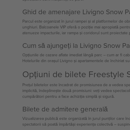
Ghid de amenajare Livigno Snow P
Parcul este organizat în jurul rampei și al platformelor de o
unghiuri. Balcoanele VIP oferă o poziție mai apropiată pent
atenueze impacturile, iar rampa și coridorul sunt proiectate p
Cum să ajungeți la Livigno Snow Pa
Opțiunile de cazare aflate imediat lângă parc – cum ar fi ca
Hotelurile din orașul Livigno și apartamentele de închiriat su
Opțiuni de bilete Freestyle S
Prețul biletelor este încadrat de promisiunea de a vedea spect
implicită, îndeplinește două promisiuni: veți vedea spectacolul 
cumpărători pentru a face achiziția simplă și sigură.
Bilete de admitere generală
Vizualizarea publică este organizată în jurul punților care î
spectatorii să poată împărtăși experiența colectivă – suspine,