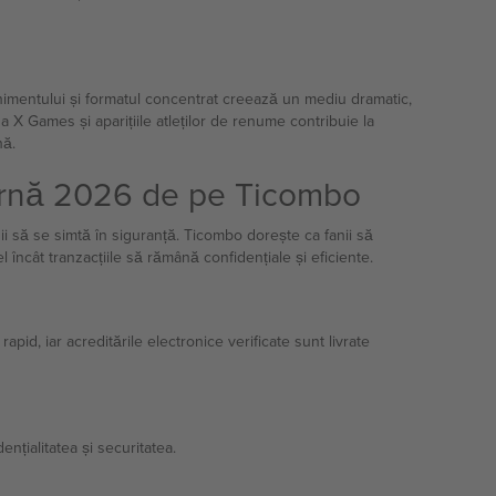
venimentului și formatul concentrat creează un mediu dramatic,
ga X Games și aparițiile atleților de renume contribuie la
nă.
 Iarnă 2026 de pe Ticombo
ii să se simtă în siguranță. Ticombo dorește ca fanii să
l încât tranzacțiile să rămână confidențiale și eficiente.
apid, iar acreditările electronice verificate sunt livrate
nțialitatea și securitatea.