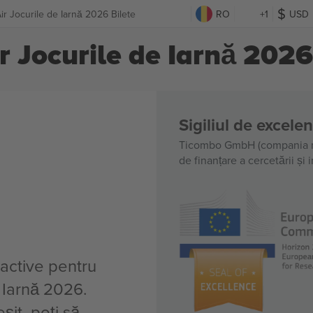
ir Jocurile de Iarnă 2026 Bilete
RO
+1
USD
r Jocurile de Iarnă 2026
Sigiliul de excele
Ticombo GmbH (compania m
de finanțare a cercetării și
 active pentru
e Iarnă 2026.
șit, poți să