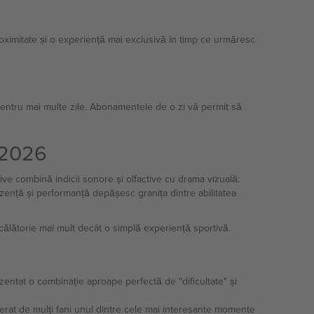
oximitate și o experiență mai exclusivă în timp ce urmăresc
pentru mai multe zile. Abonamentele de o zi vă permit să
ă 2026
ive combină indicii sonore și olfactive cu drama vizuală:
ezență și performanță depășesc granița dintre abilitatea
 călătorie mai mult decât o simplă experiență sportivă.
zentat o combinație aproape perfectă de "dificultate" și
siderat de mulți fani unul dintre cele mai interesante momente