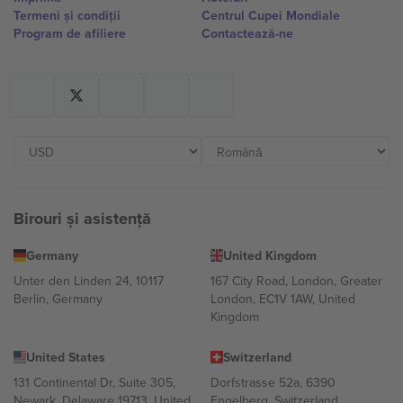
Termeni și condiții
Centrul Cupei Mondiale
Program de afiliere
Contactează-ne
Birouri și asistență
Germany
United Kingdom
Unter den Linden 24, 10117
167 City Road, London, Greater
Berlin, Germany
London, EC1V 1AW, United
Kingdom
United States
Switzerland
131 Continental Dr, Suite 305,
Dorfstrasse 52a, 6390
Newark, Delaware 19713, United
Engelberg, Switzerland