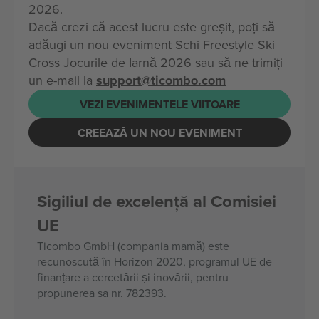
2026.
Dacă crezi că acest lucru este greșit, poți să
adăugi un nou eveniment Schi Freestyle Ski
Cross Jocurile de Iarnă 2026 sau să ne trimiți
un e-mail la
support@ticombo.com
VEZI EVENIMENTELE VIITOARE
CREEAZĂ UN NOU EVENIMENT
Sigiliul de excelență al Comisiei
UE
Ticombo GmbH (compania mamă) este
recunoscută în Horizon 2020, programul UE de
finanțare a cercetării și inovării, pentru
propunerea sa nr. 782393.