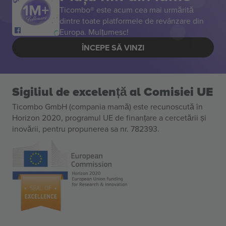
Ticombo® este acum cea mai urmărită
dintre toate platformele de revânzare din
Europa. Mulțumesc!
ÎNCEPE SĂ VINZI
Sigiliul de excelență al Comisiei UE
Ticombo GmbH (compania mamă) este recunoscută în
Horizon 2020, programul UE de finanțare a cercetării și
inovării, pentru propunerea sa nr. 782393.