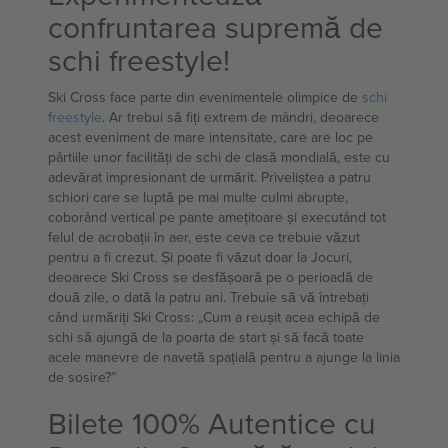
confruntarea supremă de
schi freestyle!
Ski Cross face parte din evenimentele olimpice de
schi
freestyle
. Ar trebui să fiți extrem de mândri, deoarece
acest eveniment de mare intensitate, care are loc pe
pârtiile unor facilități de schi de clasă mondială, este cu
adevărat impresionant de urmărit. Priveliștea a patru
schiori care se luptă pe mai multe culmi abrupte,
coborând vertical pe pante amețitoare și executând tot
felul de acrobații în aer, este ceva ce trebuie văzut
pentru a fi crezut. Și poate fi văzut doar la Jocuri,
deoarece Ski Cross se desfășoară pe o perioadă de
două zile, o dată la patru ani. Trebuie să vă întrebați
când urmăriți Ski Cross: „Cum a reușit acea echipă de
schi să ajungă de la poarta de start și să facă toate
acele manevre de navetă spațială pentru a ajunge la linia
de sosire?”
Bilete 100% Autentice cu