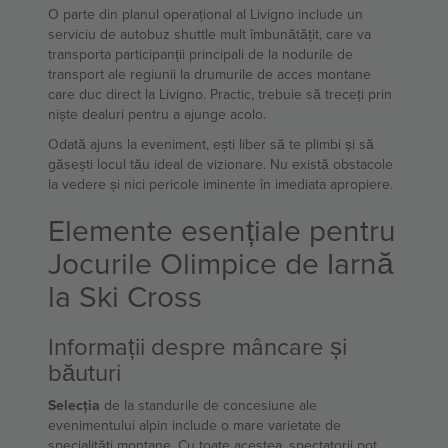
O parte din planul operațional al Livigno include un
serviciu de autobuz shuttle mult îmbunătățit, care va
transporta participanții principali de la nodurile de
transport ale regiunii la drumurile de acces montane
care duc direct la Livigno. Practic, trebuie să treceți prin
niște dealuri pentru a ajunge acolo.
Odată ajuns la eveniment, ești liber să te plimbi și să
găsești locul tău ideal de vizionare. Nu există obstacole
la vedere și nici pericole iminente în imediata apropiere.
Elemente esențiale pentru
Jocurile Olimpice de Iarnă
la Ski Cross
Informații despre mâncare și
băuturi
Selecția
de la standurile de concesiune ale
evenimentului alpin include o mare varietate de
specialități montane. Cu toate acestea, spectatorii pot