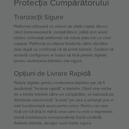
Protecția Cumpărătorului
Tranzacții Sigure
Platforma utilizează un sistem de plată criptat. Atunci
când dumneavoastră, cumpărătorul, plătiți prin acest
sistem, semnalați platformei să rețină plata într-un cont
separat. Platforma va elibera fondurile către vânzător
doar după ce confirmați că ați primit biletele. Credem că
această configurare ar trebui să facă piețele digitale
pentru revânzarea biletelor mai sigure.
Opțiuni de Livrare Rapidă
Piețele digitale pentru revânzarea biletelor par să fi
desăvârșit "livrarea rapidă" a biletelor. Când vine vorba
de a trimite biletele către un cumpărător, se bazează pe
distribuția electronică; "e-nota" pe care o primești prin e-
mail funcționează acum pentru orice. Pentru cei care
încă vor să țină în mână ceva care nu este o imprimare,
există întotdeauna corespondența fizică urmărită.
Ambele metode, desigur, sunt foarte sigure.