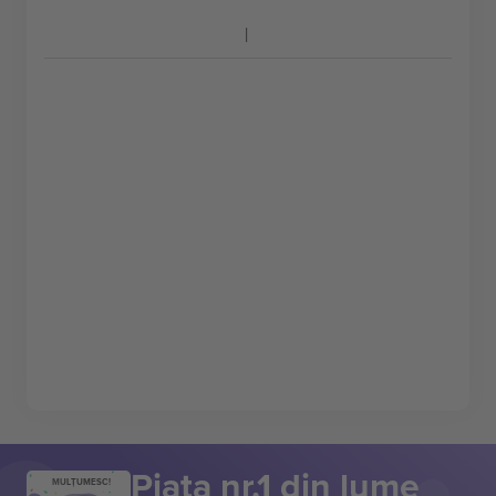
Piața nr.1 din lume
MULȚUMESC!