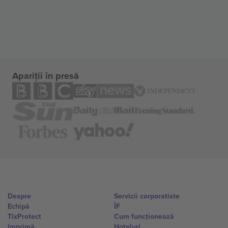
Apariții în presă
Despre
Servicii corporatiste
Echipă
ÎF
TixProtect
Cum funcționează
Imprimă
Hoteluri