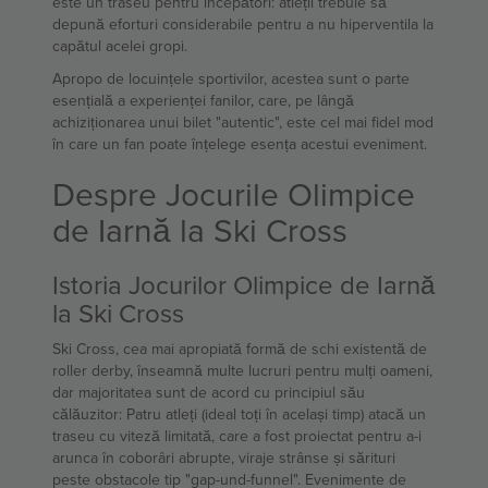
este un traseu pentru începători: atleții trebuie să
depună eforturi considerabile pentru a nu hiperventila la
capătul acelei gropi.
Apropo de locuințele sportivilor, acestea sunt o parte
esențială a experienței fanilor, care, pe lângă
achiziționarea unui bilet "autentic", este cel mai fidel mod
în care un fan poate înțelege esența acestui eveniment.
Despre Jocurile Olimpice
de Iarnă la Ski Cross
Istoria Jocurilor Olimpice de Iarnă
la Ski Cross
Ski Cross, cea mai apropiată formă de schi existentă de
roller derby, înseamnă multe lucruri pentru mulți oameni,
dar majoritatea sunt de acord cu principiul său
călăuzitor: Patru atleți (ideal toți în același timp) atacă un
traseu cu viteză limitată, care a fost proiectat pentru a-i
arunca în coborâri abrupte, viraje strânse și sărituri
peste obstacole tip "gap-und-funnel". Evenimente de