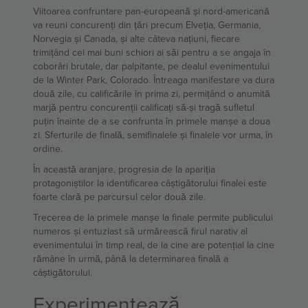
Viitoarea confruntare pan-europeană și nord-americană
va reuni concurenți din țări precum Elveția, Germania,
Norvegia și Canada, și alte câteva națiuni, fiecare
trimițând cei mai buni schiori ai săi pentru a se angaja în
coborâri brutale, dar palpitante, pe dealul evenimentului
de la Winter Park, Colorado. Întreaga manifestare va dura
două zile, cu calificările în prima zi, permițând o anumită
marjă pentru concurenții calificați să-și tragă sufletul
puțin înainte de a se confrunta în primele manșe a doua
zi. Sferturile de finală, semifinalele și finalele vor urma, în
ordine.
În această aranjare, progresia de la apariția
protagoniștilor la identificarea câștigătorului finalei este
foarte clară pe parcursul celor două zile.
Trecerea de la primele manșe la finale permite publicului
numeros și entuziast să urmărească firul narativ al
evenimentului în timp real, de la cine are potențial la cine
rămâne în urmă, până la determinarea finală a
câștigătorului.
Experimentează