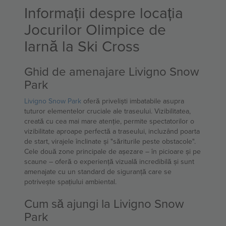
Informații despre locația
Jocurilor Olimpice de
Iarnă la Ski Cross
Ghid de amenajare Livigno Snow
Park
Livigno Snow Park
oferă priveliști imbatabile asupra
tuturor elementelor cruciale ale traseului. Vizibilitatea,
creată cu cea mai mare atenție, permite spectatorilor o
vizibilitate aproape perfectă a traseului, incluzând poarta
de start, virajele înclinate și "săriturile peste obstacole".
Cele două zone principale de așezare – în picioare și pe
scaune – oferă o experiență vizuală incredibilă și sunt
amenajate cu un standard de siguranță care se
potrivește spațiului ambiental.
Cum să ajungi la Livigno Snow
Park