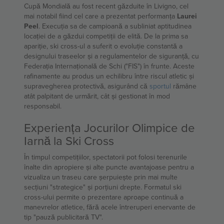
Cupă Mondială au fost recent găzduite în Livigno, cel
mai notabil fiind cel care a prezentat performanța
Laurei
Peel
. Execuția sa de campioană a subliniat aptitudinea
locației de a găzdui competiții de elită. De la prima sa
apariție, ski cross-ul a suferit o evoluție constantă a
designului traseelor și a regulamentelor de siguranță, cu
Federația Internațională de Schi ("FIS") în frunte. Aceste
rafinamente au produs un echilibru între riscul atletic și
supravegherea protectivă, asigurând că
sportul
rămâne
atât palpitant de urmărit, cât și gestionat în mod
responsabil.
Experiența Jocurilor Olimpice de
Iarnă la Ski Cross
În timpul competițiilor, spectatorii pot folosi terenurile
înalte din apropiere și alte puncte avantajoase pentru a
vizualiza un traseu care șerpuiește prin mai multe
secțiuni "strategice" și porțiuni drepte. Formatul ski
cross-ului permite o prezentare aproape continuă a
manevrelor atletice, fără acele întreruperi enervante de
tip "pauză publicitară TV".