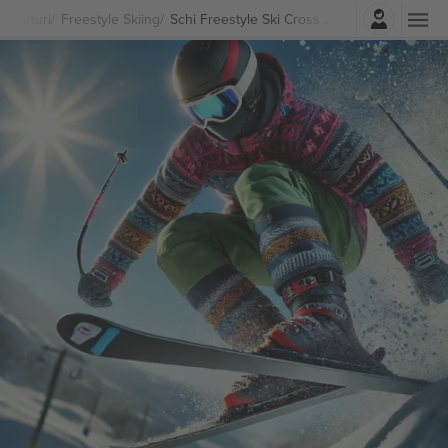
Autentificare
Sporturi
Freestyle Skiing
Schi Freestyle Ski Cross Jocurile de Iarnă 2