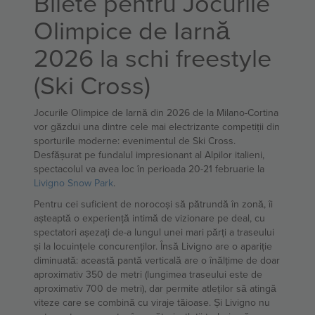
Bilete pentru Jocurile
Olimpice de Iarnă
2026 la schi freestyle
(Ski Cross)
Jocurile Olimpice de Iarnă din 2026 de la Milano-Cortina
vor găzdui una dintre cele mai electrizante competiții din
sporturile moderne: evenimentul de Ski Cross.
Desfășurat pe fundalul impresionant al Alpilor italieni,
spectacolul va avea loc în perioada 20-21 februarie la
Livigno Snow Park
.
Pentru cei suficient de norocoși să pătrundă în zonă, îi
așteaptă o experiență intimă de vizionare pe deal, cu
spectatori așezați de-a lungul unei mari părți a traseului
și la locuințele concurenților. Însă Livigno are o apariție
diminuată: această pantă verticală are o înălțime de doar
aproximativ 350 de metri (lungimea traseului este de
aproximativ 700 de metri), dar permite atleților să atingă
viteze care se combină cu viraje tăioase. Și Livigno nu