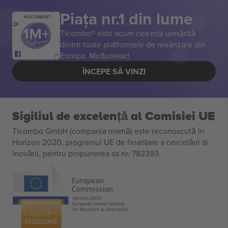
Piața nr.1 din lume
MULȚUMESC!
Ticombo® este acum cea mai urmărită
dintre toate platformele de revânzare din
Europa. Mulțumesc!
ÎNCEPE SĂ VINZI
Sigiliul de excelență al Comisiei UE
Ticombo GmbH (compania mamă) este recunoscută în
Horizon 2020, programul UE de finanțare a cercetării și
inovării, pentru propunerea sa nr. 782393.