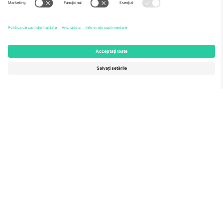
Echipă
ÎF
TixProtect
Cum funcționează
Imprimă
Hoteluri
Termeni și condiții
Centrul Cupei Mondiale
Program de afiliere
Contactează-ne
Birouri și asistență
Germany
United Kingdom
Unter den Linden 24, 10117
167 City Road, London, Greater
Berlin, Germany
London, EC1V 1AW, United
Kingdom
United States
Switzerland