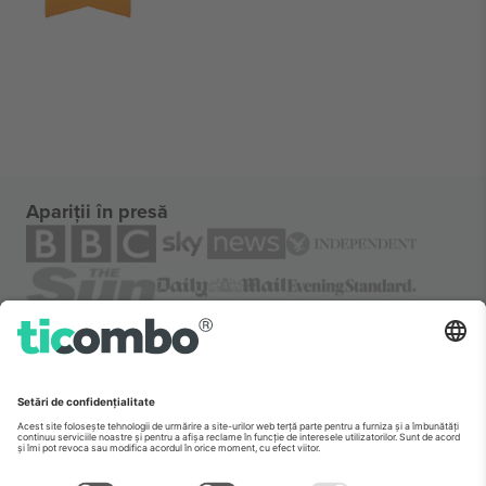
Apariții în presă
Despre
Servicii corporatiste