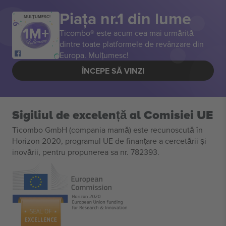
Piața nr.1 din lume
MULȚUMESC!
Ticombo® este acum cea mai urmărită
dintre toate platformele de revânzare din
Europa. Mulțumesc!
ÎNCEPE SĂ VINZI
Sigiliul de excelență al Comisiei UE
Ticombo GmbH (compania mamă) este recunoscută în
Horizon 2020, programul UE de finanțare a cercetării și
inovării, pentru propunerea sa nr. 782393.