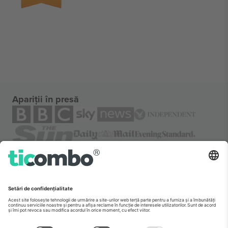
Apariții în presă
Despre
Servicii corporatiste