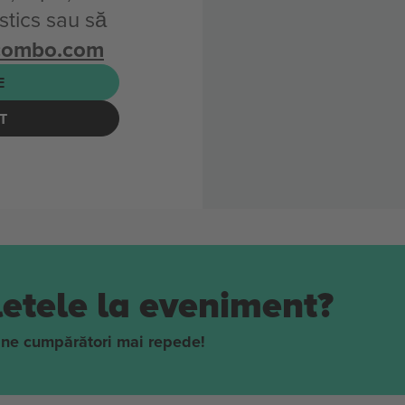
tics sau să
combo.com
E
T
iletele la eveniment?
ține cumpărători mai repede!