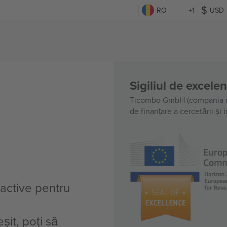
RO
+1
USD
Sigiliul de excele
Ticombo GmbH (compania m
de finanțare a cercetării și
 active pentru
șit, poți să