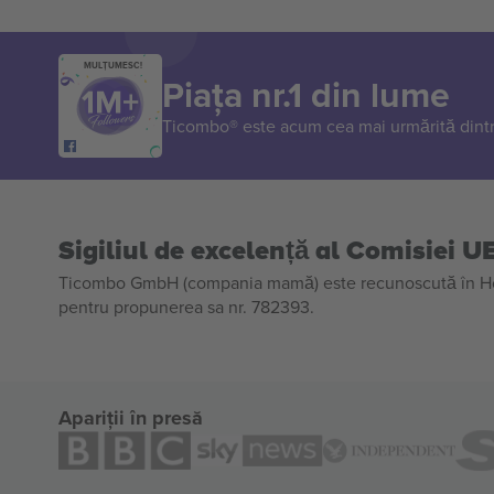
MULȚUMESC!
Piața nr.1 din lume
Ticombo® este acum cea mai urmărită dintr
Sigiliul de excelență al Comisiei U
Ticombo GmbH (compania mamă) este recunoscută în Horiz
pentru propunerea sa nr. 782393.
Apariții în presă