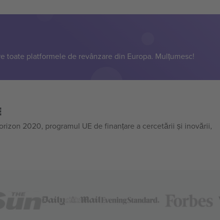
e toate platformele de revânzare din Europa. Mulțumesc!
E
on 2020, programul UE de finanțare a cercetării și inovării,