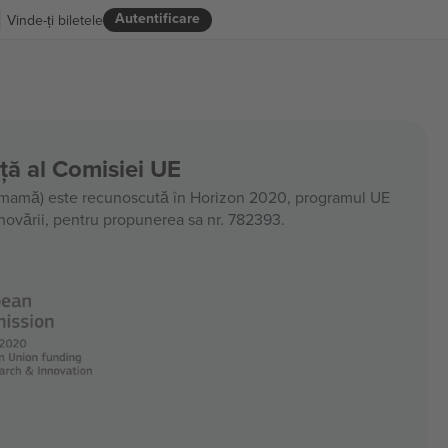
Autentificare
Vinde-ți biletele
nță al Comisiei UE
amă) este recunoscută în Horizon 2020, programul UE
 inovării, pentru propunerea sa nr. 782393.