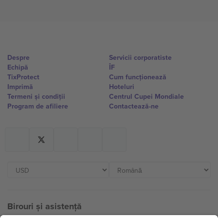
Despre
Servicii corporatiste
Echipă
ÎF
TixProtect
Cum funcționează
Imprimă
Hoteluri
Termeni și condiții
Centrul Cupei Mondiale
Program de afiliere
Contactează-ne
Birouri și asistență