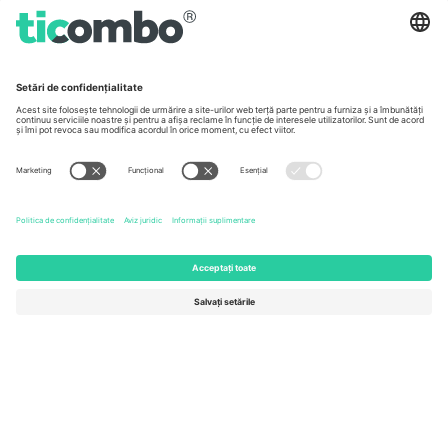
Germany
United Kingdom
Unter den Linden 24, 10117
167 City Road, London, Greater
Berlin, Germany
London, EC1V 1AW, United
Kingdom
United States
Switzerland
131 Continental Dr, Suite 305,
Dorfstrasse 52a, 6390
Newark, Delaware 19713, United
Engelberg, Switzerland
States
Bulgaria
United Arab Emirates
Regus Sofia City West, bul
UAE Dubai Silicon Oasis, DDP
Totleben 53-55, 1606 Sofia,
Building A1, Office 302, Dubai,
Bulgaria
United Arab Emirates
Mexico
Av Chapultepec 360, Roma
Norte, Cuauhtémoc, 06700
Ciudad de México, CDMX,
Mexico