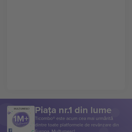
Piața nr.1 din lume
MULȚUMESC!
Ticombo® este acum cea mai urmărită
dintre toate platformele de revânzare din
Europa. Mulțumesc!