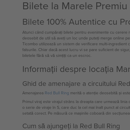
Bilete la Marele Premiu 
Bilete 100% Autentice cu Pr
Atunci când cumpărați bilete pentru evenimente cu cerere ma
deosebit de util să aveți un loc unde puteți merge online pen
Ticombo utilizează un sistem de verificare multi-ingredient 
falsurile. Chiar dacă acest lucru vi se pare suficient de sigur,
biletele fără să vă simțiți ca un escroc.
Informații despre locația Mar
Ghid de amenajare a circuitului Red
Amenajarea
Red Bull Ring
merită o atenție deosebită și este
Primul viraj este virajul strâns la dreapta care urmează lin
o serie de viraje în S, care duc la cel mai înalt punct al circ
setată corect. Pe măsură ce mașinile coboară din secțiunea d
Cum să ajungeți la Red Bull Ring