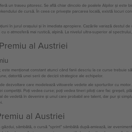
eră un traseu pitoresc. Se află chiar dincolo de poalele Alpilor și este b
eekendului de cursă. În ceea ce privește parcarea locală, există locuri co
ni în jurul orașului și în imediata apropiere. Cazările variază destul de mu
i cu o atmosferă mai rustică, alpină. La nivelul ultra-superior al spectrulu
Premiu al Austriei
miu
este menționat constant atunci când fanii descriu la ce curse trebuie să p
ne, datorită unei serii de decizii strategice ale echipelor.
 de dezvoltare care modelează viitoarele vedete ale sporturilor cu motor. 
ei competiții. Poți vedea curse; poți vedea tineri piloți care fac greșeli, 
țial de vedetă în devenire și unul care probabil are talent, dar pur și si
i.
Premiu al Austriei
găzdui, sâmbătă, o cursă "sprint" sâmbătă după-amiează, iar evenimentul