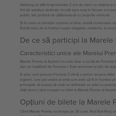
Salzburg se află la aproximativ 2 ore de mers cu mașina și of
linii de autobuz dedicate circulă spre oraș în fiecare zi a w
public, dar preferă să călătorească cu propriile vehicule.
Și în ceea ce privește cazarea, ei bine, există numeroase opțiu
Există totul, de la hoteluri super-elegante, moderne, la locur
De ce să participi la Marele 
Caracteristici unice ale Marelui Pre
Marele Premiu al Austriei nu este doar o cursă de Formula 1; 
dori un împătimit de Formula 1. Este antrenant și plin de acțiu
În plus, serii precum Formula 2 oferă o privire asupra căilor
ingineri, care pot vedea și simți cum este să fii în fruntea un
principale. Ai ocazia să simți ce definește un pilot cu poten
obții atunci când cumperi un bilet la Marele Premiu al Austrie
Opțiuni de bilete la Marele 
Când Marele Premiu va începe pe 26 iunie, Red Bull Ring va 