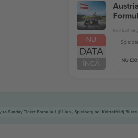
Austri
Formul
Red Bull Rin
NU
Spielber
DATA
NU EXI
ÎNCĂ
y to Sunday Ticket Formula 1
(01 ian., Spielberg bei Knittelfeld)
Bilete