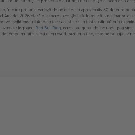
ui lor de cursă și va prezenta o aparență de cel puțin a încerca să ating
on, în care prețurile variază de obicei de la aproximativ 80 de euro pen
al Austriei 2026 oferă o valoare excepțională. Ideea că participarea la a
 convenabilă modalitate de a face acest lucru a fost susținută prin exami
 avantaje logistice.
Red Bull Ring
, care este genul de loc unde poți simți u
urlet de pe munți și simți cum reverbează prin tine, este personajul princi