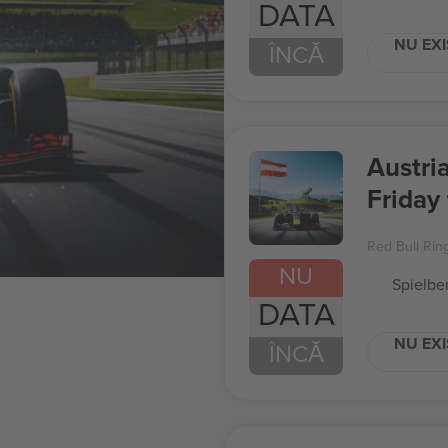
DATA
NU EXI
ÎNCĂ
Austri
Friday
1
Red Bull Rin
NU
Spielber
DATA
NU EXI
ÎNCĂ