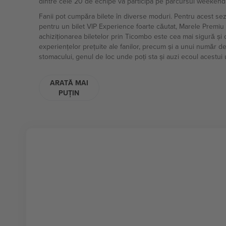
dintre cele 20 de echipe va participa pe parcursul weekendul
Fanii pot cumpăra bilete în diverse moduri. Pentru acest sez
pentru un bilet VIP Experience foarte căutat, Marele Premiu 
achiziționarea biletelor prin Ticombo este cea mai sigură și
experiențelor prețuite ale fanilor, precum și a unui număr de
stomacului, genul de loc unde poți sta și auzi ecoul acestui 
ARATĂ MAI
PUȚIN