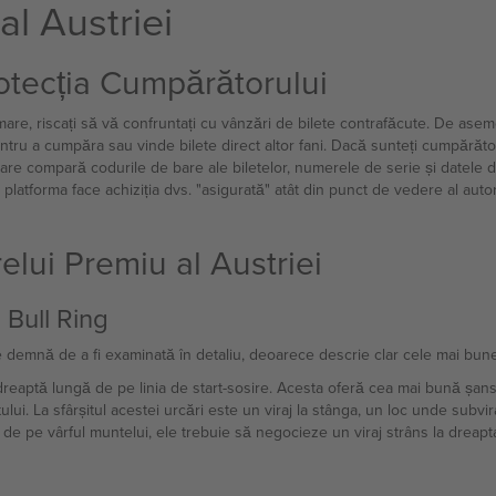
al Austriei
otecția Cumpărătorului
re, riscați să vă confruntați cu vânzări de bilete contrafăcute. De aseme
tru a cumpăra sau vinde bilete direct altor fani. Dacă sunteți cumpărător
care compară codurile de bare ale biletelor, numerele de serie și datele d
 platforma face achiziția dvs. "asigurată" atât din punct de vedere al autoriz
elui Premiu al Austriei
 Bull Ring
 demnă de a fi examinată în detaliu, deoarece descrie clar cele mai bune 
ia dreaptă lungă de pe linia de start-sosire. Acesta oferă cea mai bună ș
uitului. La sfârșitul acestei urcări este un viraj la stânga, un loc unde su
e pe vârful muntelui, ele trebuie să negocieze un viraj strâns la dreapta