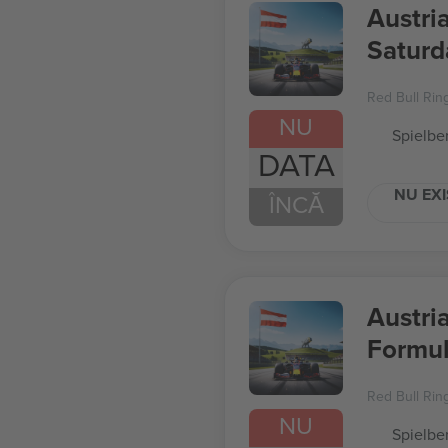
Austri
Saturd
1
Red Bull Rin
NU
Spielber
DATA
NU EXI
ÎNCĂ
Austri
Formul
Red Bull Rin
NU
Spielber