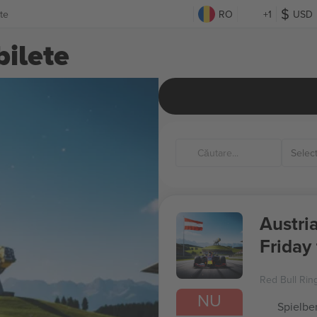
te
RO
+1
USD
bilete
Austri
Friday
Red Bull Rin
NU
Spielber