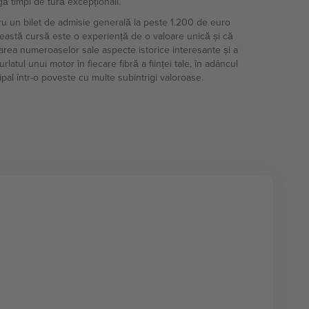
ă timpi de tură excepționali.
tru un bilet de admisie generală la peste 1.200 de euro
ceastă cursă este o experiență de o valoare unică și că
narea numeroaselor sale aspecte istorice interesante și a
rlatul unui motor în fiecare fibră a ființei tale, în adâncul
pal într-o poveste cu multe subintrigi valoroase.