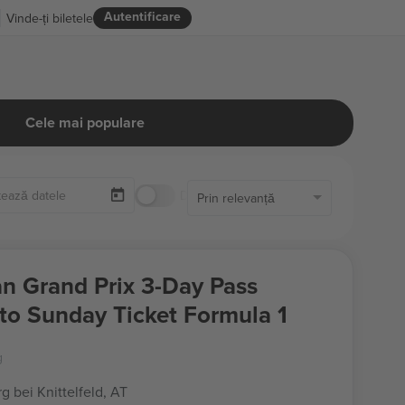
Autentificare
Vinde-ți biletele
Cele mai populare
Doar biletele disponibile
Prin relevanță
an Grand Prix 3-Day Pass
 to Sunday Ticket Formula 1
g
g bei Knittelfeld, AT