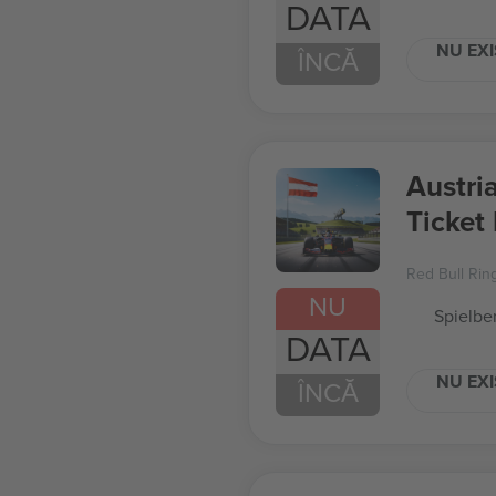
DATA
NU EXI
ÎNCĂ
Austri
Ticket
Red Bull Rin
NU
Spielber
DATA
NU EXI
ÎNCĂ