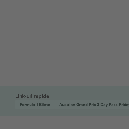
Link-uri rapide
Formula 1
Bilete
Austrian Grand Prix 3-Day Pass Frida