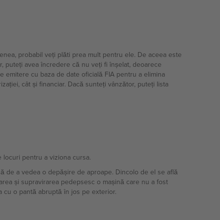
nea, probabil veți plăti prea mult pentru ele. De aceea este
, puteți avea încredere că nu veți fi înșelat, deoarece
e emitere cu baza de date oficială FIA pentru a elimina
ației, cât și financiar. Dacă sunteți vânzător, puteți lista
locuri pentru a viziona cursa.
ansă de a vedea o depășire de aproape. Dincolo de el se află
bvirarea și supravirarea pedepsesc o mașină care nu a fost
 cu o pantă abruptă în jos pe exterior.