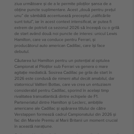
ziua următoare și de a le permite piloților șansa de a
obține puncte suplimentare. Acest „două pentru prețul
unu” de sâmbătă accentuează preceptul „calificările
sunt totul”, iar în acest context intensificat, ar putea fi
extrem de potrivit ca sezonul 2026 să înceapă cu o grilă
de start având două noi puncte de interes: unicul Lewis
Hamilton, care va conduce pentru Ferrari, și
producătorul auto american Cadillac, care își face
debutul.
Căutarea lui Hamilton pentru un potențial al optulea
Campionat al Piloților sub Ferrari va genera o mare
agitație mediatică. Sosirea Cadillac pe grila de start în
2026 este condusă de nimeni altul decât amabilul, dar
statornicul Valtteri Bottas, care va crea un entuziasm
considerabil pentru Cadillac, sporind în același timp
rivalitatea transatlantică dintre echipele de F1.
Parteneriatul dintre Hamilton și Leclerc, ambițiile
americane ale Cadillac și apărarea titlului de către
Verstappen formează cadrul Campionatului din 2026 și
fac din Marele Premiu al Marii Britanii un moment crucial
în această narațiune.