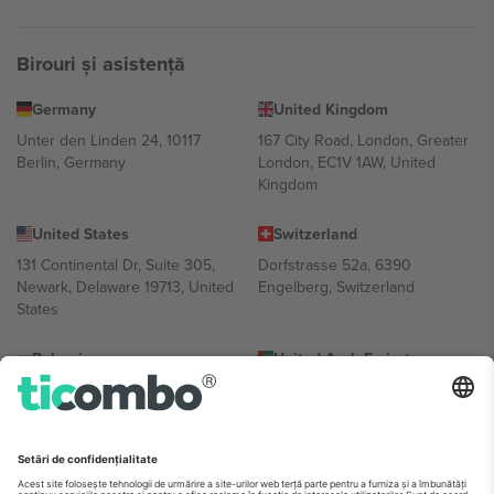
Birouri și asistență
Germany
United Kingdom
Unter den Linden 24, 10117
167 City Road, London, Greater
Berlin, Germany
London, EC1V 1AW, United
Kingdom
United States
Switzerland
131 Continental Dr, Suite 305,
Dorfstrasse 52a, 6390
Newark, Delaware 19713, United
Engelberg, Switzerland
States
Bulgaria
United Arab Emirates
Regus Sofia City West, bul
UAE Dubai Silicon Oasis, DDP
Totleben 53-55, 1606 Sofia,
Building A1, Office 302, Dubai,
Bulgaria
United Arab Emirates
Mexico