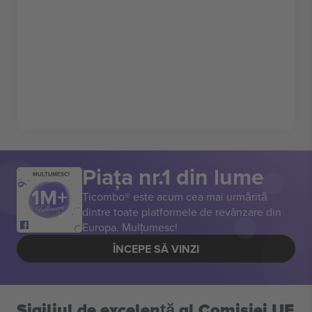
Piața nr.1 din lume
MULȚUMESC!
Ticombo® este acum cea mai urmărită
dintre toate platformele de revânzare din
Europa. Mulțumesc!
ÎNCEPE SĂ VINZI
Sigiliul de excelență al Comisiei UE