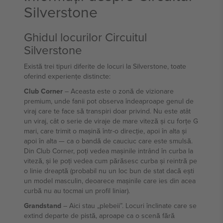
Silverstone
Ghidul locurilor Circuitul
Silverstone
Există trei tipuri diferite de locuri la Silverstone, toate
oferind experiențe distincte:
Club Corner
– Aceasta este o zonă de vizionare
premium, unde fanii pot observa îndeaproape genul de
viraj care te face să transpiri doar privind. Nu este atât
un viraj, cât o serie de viraje de mare viteză și cu forțe G
mari, care trimit o mașină într-o direcție, apoi în alta și
apoi în alta — ca o bandă de cauciuc care este smulsă.
Din Club Corner, poți vedea mașinile intrând în curba la
viteză, și le poți vedea cum părăsesc curba și reintră pe
o linie dreaptă (probabil nu un loc bun de stat dacă ești
un model masculin, deoarece mașinile care ies din acea
curbă nu au tocmai un profil liniar).
Grandstand
– Aici stau „plebeii”. Locuri înclinate care se
extind departe de pistă, aproape ca o scenă fără