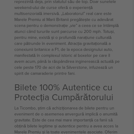
reprezintă deja, prin statutul său de top. Doar sunetele
weekend-ului de curse oferă o experiență
multisenzorială imersivă. „Laboratorul” real care este
Marele Premiu al Marii Britanii pregătește cu adevărat
scena pentru o demonstrație „vie” a ceea ce se întâmplă
atunci când tururile sunt parcurse cu 200 mph. Totuși,
pentru mine, există și o profundă narațiune culturală
care pătrunde în eveniment. Atracția gravitațională a
conexiunii britanice a F1, de la epoca designului auto,
manifestată în complexul istoric al boxelor pe care îl
avem acum, până la răspândirea inginerească actuală pe
cele peste 170 de acri de la Silverstone, infuzează un
spirit de camaraderie printre fani.
Bilete 100% Autentice cu
Protecția Cumpărătorului
La Ticombo, știm că achiziționarea de bilete pentru un
eveniment de o asemenea anvergură implică o anumită
gravitate. Este de cea mai mare importanță ca fanii să
obțină bilete legitime și autentice pentru a avea acces la
Marele Premiu și la toate evenimentele asociate. Oferim