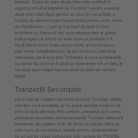
biletelor. Codul de bare de pe bilet este verificat în
registrul oficial al biletelor de Formula 1 pentru a vedea
dacă este valid. Apoi, pentru un plus de securitate, o
echipă de oameni inspectează biletul pentru orice semn
de înșelăciune — cum ar fi greșeli de tipar în font,
probleme cu filigranul sau orice altceva care ar putea
indica faptul că biletul nu este ceea ce pretinde a fi.
Dacă biletul trece toate aceste teste, și numai atunci,
este trimis cumpărătorului. Și aici devine cu adevărat
interesant: dacă treci prin Tickombo și ceva se întâmplă
cu biletul tău (cum ar fi dacă se dovedește a fi un fals), îți
vei primi banii înapoi sau vei primi un bilet de valoare
egală.
Tranzacții Securizate
Când operați o platformă online precum Ticombo, datele
clienților sunt esențiale, și nu puteți permite nimănui să
intre și să le altereze. Prin urmare, compania ia în serios
protejarea secretelor dumneavoastră. Ticombo utilizează
standarde de criptare la fel de bune ca oricare altele și
care sunt, de asemenea, testate pentru compatibilitate
cu un set de reguli cunoscute sub numele de PCI-DSS,