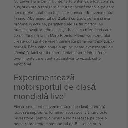
Cu Lewis Hamilton în frunte, torța britanică a fost aprinsă
sus, și există o realizare culturală inconfundabilă pe care
am experimentat-o cu toții, care transcende evenimentul
în sine. Abonamentul de 2 zile îi cufundă pe fani și mai
profund în acțiune, permițându-le să fie martorii nu
numai inovațiilor tehnice, ci și dramei cu mize mari care
se desfășoară la un Mare Premiu. Ritmul weekend-ului
crește constant de vineri dimineață până sâmbătă după-
amiază. Până când soarele apune peste evenimentul de
sâmbătă, fanii vor fi experimentat o serie intensă de
evenimente care sunt atât captivante vizual, cât și
emoțional.
Experimentează
motorsportul de clasă
mondială live!
Fiecare element al evenimentului de clasă mondială
lucrează împreună, formând laboratorul viu care este
Silverstone, pentru o minune inginerească pe care o
poate reprezenta motorsportul de F1 – dacă nu o