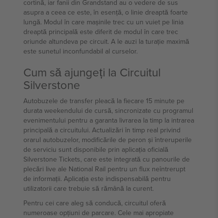
cortină, iar fanii din Grandstand au o vedere de sus
asupra a ceea ce este, în esență, o linie dreaptă foarte
lungă. Modul în care mașinile trec cu un vuiet pe linia
dreaptă principală este diferit de modul în care trec
oriunde altundeva pe circuit. A le auzi la turație maximă
este sunetul inconfundabil al curselor.
Cum să ajungeți la Circuitul
Silverstone
Autobuzele de transfer pleacă la fiecare 15 minute pe
durata weekendului de cursă, sincronizate cu programul
evenimentului pentru a garanta livrarea la timp la intrarea
principală a circuitului. Actualizări în timp real privind
orarul autobuzelor, modificările de peron și întreruperile
de serviciu sunt disponibile prin aplicația oficială
Silverstone Tickets, care este integrată cu panourile de
plecări live ale National Rail pentru un flux neîntrerupt
de informații. Aplicația este indispensabilă pentru
utilizatorii care trebuie să rămână la curent.
Pentru cei care aleg să conducă, circuitul oferă
numeroase opțiuni de parcare. Cele mai apropiate