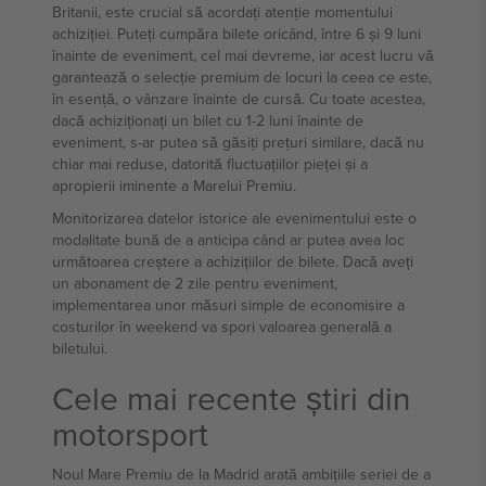
Britanii, este crucial să acordați atenție momentului
achiziției. Puteți cumpăra bilete oricând, între 6 și 9 luni
înainte de eveniment, cel mai devreme, iar acest lucru vă
garantează o selecție premium de locuri la ceea ce este,
în esență, o vânzare înainte de cursă. Cu toate acestea,
dacă achiziționați un bilet cu 1-2 luni înainte de
eveniment, s-ar putea să găsiți prețuri similare, dacă nu
chiar mai reduse, datorită fluctuațiilor pieței și a
apropierii iminente a Marelui Premiu.
Monitorizarea datelor istorice ale evenimentului este o
modalitate bună de a anticipa când ar putea avea loc
următoarea creștere a achizițiilor de bilete. Dacă aveți
un abonament de 2 zile pentru eveniment,
implementarea unor măsuri simple de economisire a
costurilor în weekend va spori valoarea generală a
biletului.
Cele mai recente știri din
motorsport
Noul Mare Premiu de la Madrid arată ambițiile seriei de a