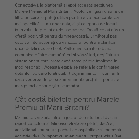
Conectați-vă la platformă și apoi accesați secțiunea
Marele Premiu al Marii Britanii. Acolo, veți găsi o suită de
filtre pe care le puteți utiliza pentru a vă face căutarea
mai specifică — nu doar data, ci și categoria de locuri,
intervalul de preț și altele asemenea. Odată ce ați găsit o
ofertă potrivită pentru dumneavoastră, următorul pas
este să interacționați cu vânzătorul pentru a clarifica
orice detalii despre bilet. Platforma permite o bună
comunicare între cumpărători și vânzători, deși într-un
sistem onest care protejează toate părțile implicate în
mod rezonabil. Această etapă se referă la confirmarea
detaliilor pe care le-ați stabilit deja în minte — cum ar fi
dacă vederea de pe scaun ar merita prețul — pentru a
merge mai departe și a-l cumpăra.
Cât costă biletele pentru Marele
Premiu al Marii Britanii?
Mai multe variabile intră în joc: unde este locul dvs. în
raport cu cele mai faimoase viraje ale pistei, dacă ați
achiziționat sau nu un pachet de ospitalitate și momentul
achiziției dvs. în raport cu evenimentul propriu-zis și/sau