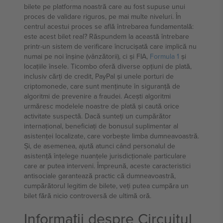
bilete pe platforma noastră care au fost supuse unui
proces de validare riguros, pe mai multe niveluri. În
centrul acestui proces se află întrebarea fundamentală:
este acest bilet real? Răspundem la această întrebare
printr-un sistem de verificare încrucișată care implică nu
numai pe noi înșine (vânzătorii), ci și FIA,
Formula 1
și
locațiile însele. Ticombo oferă diverse opțiuni de plată,
inclusiv cărți de credit, PayPal și unele porturi de
criptomonede, care sunt menținute în siguranță de
algoritmi de prevenire a fraudei. Acești algoritmi
urmăresc modelele noastre de plată și caută orice
activitate suspectă. Dacă sunteți un cumpărător
internațional, beneficiați de bonusul suplimentar al
asistenței localizate, care vorbește limba dumneavoastră.
Și, de asemenea, ajută atunci când personalul de
asistență înțelege nuanțele jurisdicționale particulare
care ar putea interveni. Împreună, aceste caracteristici
antisociale garantează practic că dumneavoastră,
cumpărătorul legitim de bilete, veți putea cumpăra un
bilet fără nicio controversă de ultimă oră.
Informații despre Circuitul