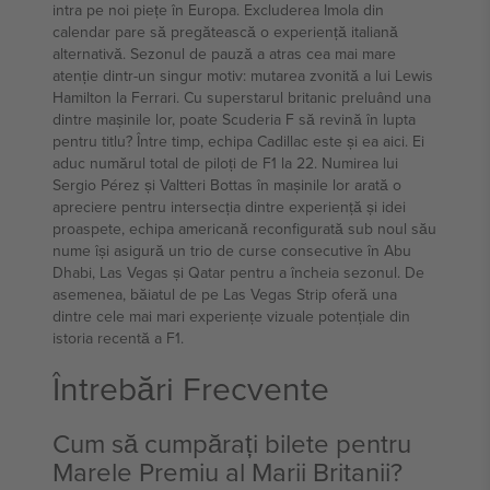
intra pe noi piețe în Europa. Excluderea Imola din
calendar pare să pregătească o experiență italiană
alternativă. Sezonul de pauză a atras cea mai mare
atenție dintr-un singur motiv: mutarea zvonită a lui Lewis
Hamilton la Ferrari. Cu superstarul britanic preluând una
dintre mașinile lor, poate Scuderia F să revină în lupta
pentru titlu? Între timp, echipa Cadillac este și ea aici. Ei
aduc numărul total de piloți de F1 la 22. Numirea lui
Sergio Pérez și Valtteri Bottas în mașinile lor arată o
apreciere pentru intersecția dintre experiență și idei
proaspete, echipa americană reconfigurată sub noul său
nume își asigură un trio de curse consecutive în Abu
Dhabi, Las Vegas și Qatar pentru a încheia sezonul. De
asemenea, băiatul de pe Las Vegas Strip oferă una
dintre cele mai mari experiențe vizuale potențiale din
istoria recentă a F1.
Întrebări Frecvente
Cum să cumpărați bilete pentru
Marele Premiu al Marii Britanii?