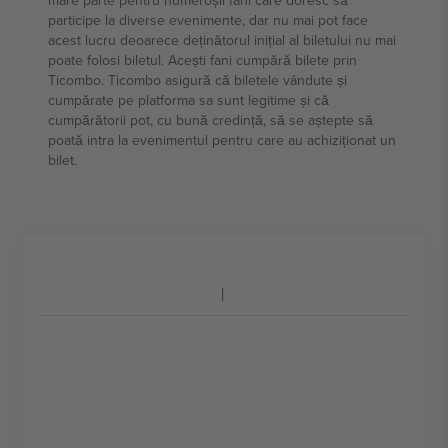
mare parte pentru numeroșii fani care doresc să
participe la diverse evenimente, dar nu mai pot face
acest lucru deoarece deținătorul inițial al biletului nu mai
poate folosi biletul. Acești fani cumpără bilete prin
Ticombo. Ticombo asigură că biletele vândute și
cumpărate pe platforma sa sunt legitime și că
cumpărătorii pot, cu bună credință, să se aștepte să
poată intra la evenimentul pentru care au achiziționat un
bilet.