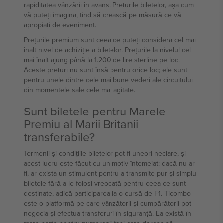
rapiditatea vânzării în avans. Prețurile biletelor, așa cum
vă puteți imagina, tind să crească pe măsură ce vă
apropiați de eveniment.
Prețurile premium sunt ceea ce puteți considera cel mai
înalt nivel de achiziție a biletelor. Prețurile la nivelul cel
mai înalt ajung până la 1.200 de lire sterline pe loc.
Aceste prețuri nu sunt însă pentru orice loc; ele sunt
pentru unele dintre cele mai bune vederi ale circuitului
din momentele sale cele mai agitate.
Sunt biletele pentru Marele
Premiu al Marii Britanii
transferabile?
Termenii și condițiile biletelor pot fi uneori neclare, și
acest lucru este făcut cu un motiv întemeiat: dacă nu ar
fi, ar exista un stimulent pentru a transmite pur și simplu
biletele fără a le folosi vreodată pentru ceea ce sunt
destinate, adică participarea la o cursă de F1. Ticombo
este o platformă pe care vânzătorii și cumpărătorii pot
negocia și efectua transferuri în siguranță. Ea există în