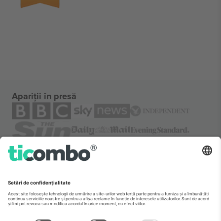
Apariții în presă
Despre
Servicii corporatiste