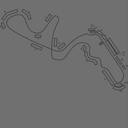
M
L
I
Q2
N
Q1
R
S
J
G
E
O
V2
V1
A1
D
A
C
B
B2