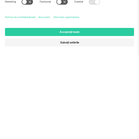
Echipă
ÎF
TixProtect
Cum funcționează
Imprimă
Hoteluri
Termeni și condiții
Centrul Cupei Mondiale
Program de afiliere
Contactează-ne
Birouri și asistență
Germany
United Kingdom
Unter den Linden 24, 10117
167 City Road, London, Greater
Berlin, Germany
London, EC1V 1AW, United
Kingdom
United States
Switzerland