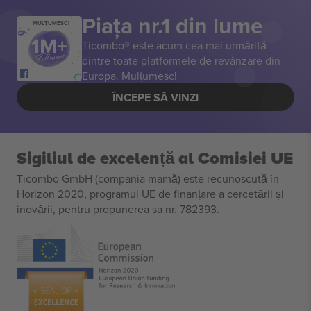
Piața nr.1 din lume
MULȚUMESC!
Ticombo® este acum cea mai urmărită
dintre toate platformele de revânzare din
Europa. Mulțumesc!
ÎNCEPE SĂ VINZI
Sigiliul de excelență al Comisiei UE
Ticombo GmbH (compania mamă) este recunoscută în
Horizon 2020, programul UE de finanțare a cercetării și
inovării, pentru propunerea sa nr. 782393.