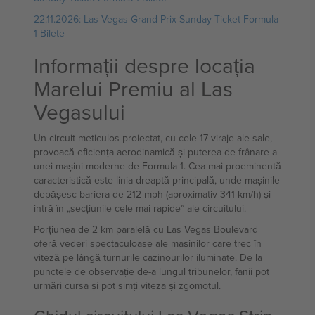
22.11.2026: Las Vegas Grand Prix Sunday Ticket Formula
1 Bilete
Informații despre locația
Marelui Premiu al Las
Vegasului
Un circuit meticulos proiectat, cu cele 17 viraje ale sale,
provoacă eficiența aerodinamică și puterea de frânare a
unei mașini moderne de Formula 1. Cea mai proeminentă
caracteristică este linia dreaptă principală, unde mașinile
depășesc bariera de 212 mph (aproximativ 341 km/h) și
intră în „secțiunile cele mai rapide” ale circuitului.
Porțiunea de 2 km paralelă cu Las Vegas Boulevard
oferă vederi spectaculoase ale mașinilor care trec în
viteză pe lângă turnurile cazinourilor iluminate. De la
punctele de observație de-a lungul tribunelor, fanii pot
urmări cursa și pot simți viteza și zgomotul.