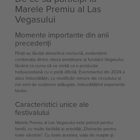
Marele Premiu al Las
Vegasului
Momente importante din anii
precedenți
Piloții au lăudat atmosfera nocturnă, evidențiind
combinația dintre viteza amețitoare și fundalul Vegasului,
făcând ca cursa să se simtă ca o producție
hollywoodiană cu o pistă dificilă. Evenimentul din 2024 a
adus îmbunătățiri, cu modificări minore ale circuitului și
noi serii de susținere adăugate, îmbunătățind experiența
fanilor.
Caracteristici unice ale
festivalului
Marele Premiu al Las Vegasului este potrivit pentru
familii, cu multe facilități și activități „Distracție pentru
toate vârstele”. Cu toate acestea, viața de noapte și