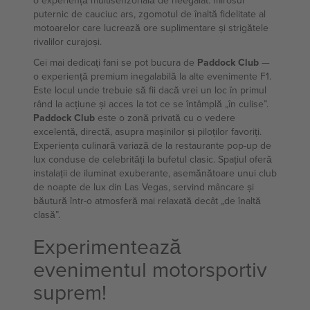
o experiență multisenzorială de neegalat: mirosul
puternic de cauciuc ars, zgomotul de înaltă fidelitate al
motoarelor care lucrează ore suplimentare și strigătele
rivalilor curajoși.
Cei mai dedicați fani se pot bucura de
Paddock Club
—
o experiență premium inegalabilă la alte evenimente F1.
Este locul unde trebuie să fii dacă vrei un loc în primul
rând la acțiune și acces la tot ce se întâmplă „în culise”.
Paddock Club
este o zonă privată cu o vedere
excelentă, directă, asupra mașinilor și piloților favoriți.
Experiența culinară variază de la restaurante pop-up de
lux conduse de celebrități la bufetul clasic. Spațiul oferă
instalații de iluminat exuberante, asemănătoare unui club
de noapte de lux din Las Vegas, servind mâncare și
băutură într-o atmosferă mai relaxată decât „de înaltă
clasă”.
Experimentează
evenimentul motorsportiv
suprem!