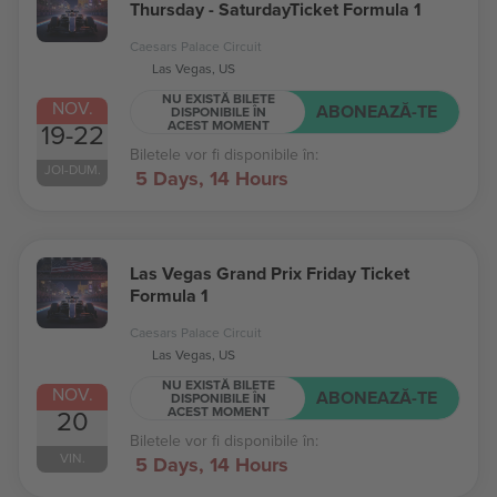
Thursday - SaturdayTicket Formula 1
Caesars Palace Circuit
Las Vegas, US
NU EXISTĂ BILETE
NOV.
ABONEAZĂ-TE
DISPONIBILE ÎN
ACEST MOMENT
19-22
Biletele vor fi disponibile în:
JOI-DUM.
5 Days
,
14 Hours
Las Vegas Grand Prix Friday Ticket
Formula 1
Caesars Palace Circuit
Las Vegas, US
NU EXISTĂ BILETE
NOV.
ABONEAZĂ-TE
DISPONIBILE ÎN
ACEST MOMENT
20
Biletele vor fi disponibile în:
VIN.
5 Days
,
14 Hours