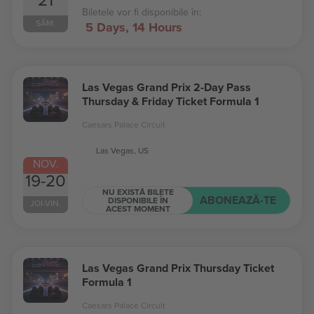
Biletele vor fi disponibile în:
SÂM.
5 Days
,
14 Hours
Las Vegas Grand Prix 2-Day Pass
Thursday & Friday Ticket Formula 1
Caesars Palace Circuit
Las Vegas, US
NOV.
19-20
NU EXISTĂ BILETE
ABONEAZĂ-TE
DISPONIBILE ÎN
JOI-VIN.
ACEST MOMENT
Las Vegas Grand Prix Thursday Ticket
Formula 1
Caesars Palace Circuit