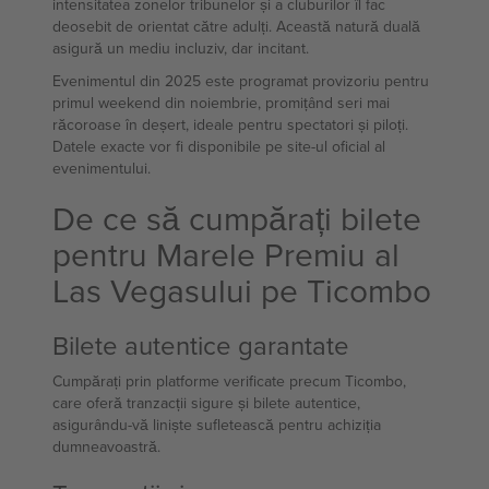
intensitatea zonelor tribunelor și a cluburilor îl fac
deosebit de orientat către adulți. Această natură duală
asigură un mediu incluziv, dar incitant.
Evenimentul din 2025 este programat provizoriu pentru
primul weekend din noiembrie, promițând seri mai
răcoroase în deșert, ideale pentru spectatori și piloți.
Datele exacte vor fi disponibile pe site-ul oficial al
evenimentului.
De ce să cumpărați bilete
pentru Marele Premiu al
Las Vegasului pe Ticombo
Bilete autentice garantate
Cumpărați prin platforme verificate precum Ticombo,
care oferă tranzacții sigure și bilete autentice,
asigurându-vă liniște sufletească pentru achiziția
dumneavoastră.