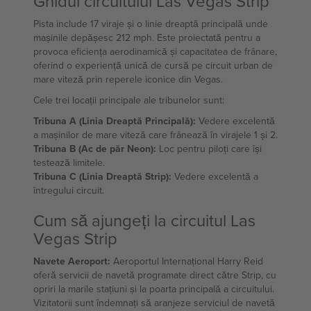
Ghidul circuitului Las Vegas Strip
Pista include 17 viraje și o linie dreaptă principală unde
mașinile depășesc 212 mph. Este proiectată pentru a
provoca eficiența aerodinamică și capacitatea de frânare,
oferind o experiență unică de cursă pe circuit urban de
mare viteză prin reperele iconice din Vegas.
Cele trei locații principale ale tribunelor sunt:
Tribuna A (Linia Dreaptă Principală):
Vedere excelentă
a mașinilor de mare viteză care frânează în virajele 1 și 2.
Tribuna B (Ac de păr Neon):
Loc pentru piloți care își
testează limitele.
Tribuna C (Linia Dreaptă Strip):
Vedere excelentă a
întregului circuit.
Cum să ajungeți la circuitul Las
Vegas Strip
Navete Aeroport:
Aeroportul Internațional Harry Reid
oferă servicii de navetă programate direct către Strip, cu
opriri la marile stațiuni și la poarta principală a circuitului.
Vizitatorii sunt îndemnați să aranjeze serviciul de navetă