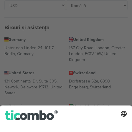
Birouri și asistență
Germany
United Kingdom
Unter den Linden 24, 10117
167 City Road, London, Greater
Berlin, Germany
London, EC1V 1AW, United
Kingdom
United States
Switzerland
131 Continental Dr, Suite 305,
Dorfstrasse 52a, 6390
Newark, Delaware 19713, United
Engelberg, Switzerland
States
Bulgaria
United Arab Emirates
Regus Sofia City West, bul
UAE Dubai Silicon Oasis, DDP
Totleben 53-55, 1606 Sofia,
Building A1, Office 302, Dubai,
Bulgaria
United Arab Emirates