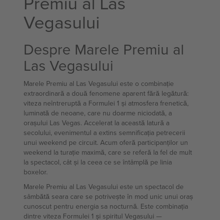
Premiu al Las
Vegasului
Despre Marele Premiu al
Las Vegasului
Marele Premiu al Las Vegasului este o combinație
extraordinară a două fenomene aparent fără legătură:
viteza neîntreruptă a Formulei 1 și atmosfera frenetică,
luminată de neoane, care nu doarme niciodată, a
orașului Las Vegas. Accelerat la această latură a
secolului, evenimentul a extins semnificația petrecerii
unui weekend pe circuit. Acum oferă participanților un
weekend la turație maximă, care se referă la fel de mult
la spectacol, cât și la ceea ce se întâmplă pe linia
boxelor.
Marele Premiu al Las Vegasului este un spectacol de
sâmbătă seara care se potrivește în mod unic unui oraș
cunoscut pentru energia sa nocturnă. Este combinația
dintre viteza Formulei 1 și spiritul Vegasului —