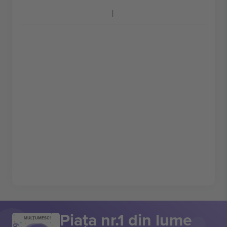
Piața nr.1 din lume
MULȚUMESC!