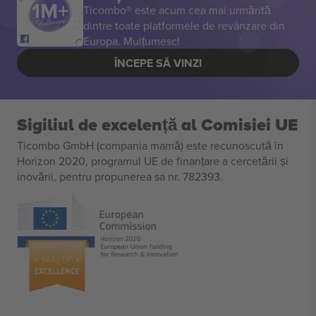
Ticombo® este acum cea mai urmărită
dintre toate platformele de revânzare din
Europa. Mulțumesc!
ÎNCEPE SĂ VINZI
Sigiliul de excelență al Comisiei UE
Ticombo GmbH (compania mamă) este recunoscută în
Horizon 2020, programul UE de finanțare a cercetării și
inovării, pentru propunerea sa nr. 782393.