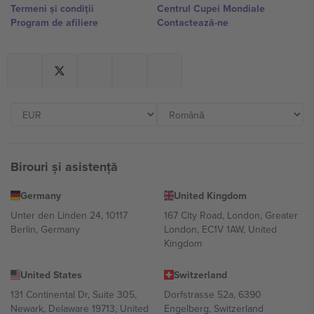
Termeni și condiții
Centrul Cupei Mondiale
Program de afiliere
Contactează-ne
Birouri și asistență
Germany
United Kingdom
Unter den Linden 24, 10117
167 City Road, London, Greater
Berlin, Germany
London, EC1V 1AW, United
Kingdom
United States
Switzerland
131 Continental Dr, Suite 305,
Dorfstrasse 52a, 6390
Newark, Delaware 19713, United
Engelberg, Switzerland