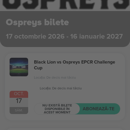
Ospreys bilete
17 octombrie 2026 - 16 ianuarie 2027
Black Lion vs Ospreys EPCR Challenge
Cup
Locația: De decis mai târziu
Locația: De decis mai târziu
OCT.
17
NU EXISTĂ BILETE
ABONEAZĂ-TE
DISPONIBILE ÎN
SÂM.
ACEST MOMENT