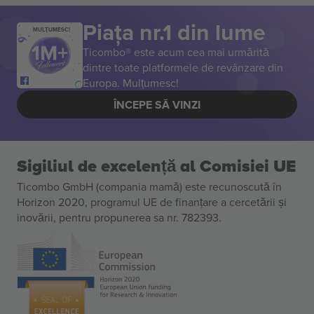
Piața nr.1 din lume
MULȚUMESC!
Ticombo® este acum cea mai urmărită
dintre toate platformele de revânzare din
Europa. Mulțumesc!
ÎNCEPE SĂ VINZI
Sigiliul de excelență al Comisiei UE
Ticombo GmbH (compania mamă) este recunoscută în
Horizon 2020, programul UE de finanțare a cercetării și
inovării, pentru propunerea sa nr. 782393.