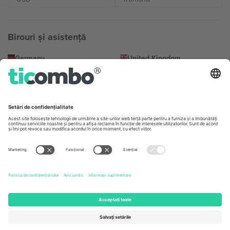
Birouri și asistență
Germany
United Kingdom
Unter den Linden 24, 10117
167 City Road, London, Greater
Berlin, Germany
London, EC1V 1AW, United
Kingdom
United States
Switzerland
131 Continental Dr, Suite 305,
Dorfstrasse 52a, 6390
Newark, Delaware 19713, United
Engelberg, Switzerland
States
Bulgaria
United Arab Emirates
Regus Sofia City West, bul
UAE Dubai Silicon Oasis, DDP
Totleben 53-55, 1606 Sofia,
Building A1, Office 302, Dubai,
Bulgaria
United Arab Emirates