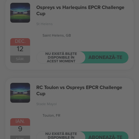
Ospreys vs Harlequins EPCR Challenge
Cup
St Helens
Saint Helens, GB
DEC.
12
NU EXISTĂ BILETE
ABONEAZĂ-TE
DISPONIBILE ÎN
SÂM.
ACEST MOMENT
RC Toulon vs Ospreys EPCR Challenge
Cup
Stade Mayol
Toulon, FR
IAN.
9
NU EXISTĂ BILETE
ABONEAZĂ-TE
DISPONIBILE ÎN
SÂM.