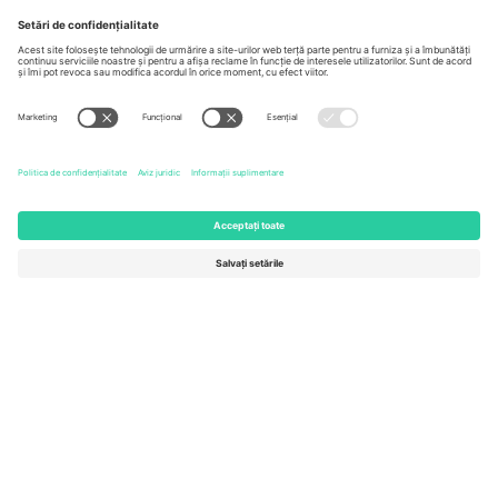
Berlin, Germany
London, EC1V 1AW, United
Kingdom
United States
Switzerland
131 Continental Dr, Suite 305,
Dorfstrasse 52a, 6390
Newark, Delaware 19713, United
Engelberg, Switzerland
States
Bulgaria
United Arab Emirates
Regus Sofia City West, bul
UAE Dubai Silicon Oasis, DDP
Totleben 53-55, 1606 Sofia,
Building A1, Office 302, Dubai,
Bulgaria
United Arab Emirates
Mexico
Av Chapultepec 360, Roma
Norte, Cuauhtémoc, 06700
Ciudad de México, CDMX,
Mexico
Entitatea juridică a furnizorului de platformă poate varia în funcție
de locație, eveniment și/sau domeniu. Pentru detalii, consultați