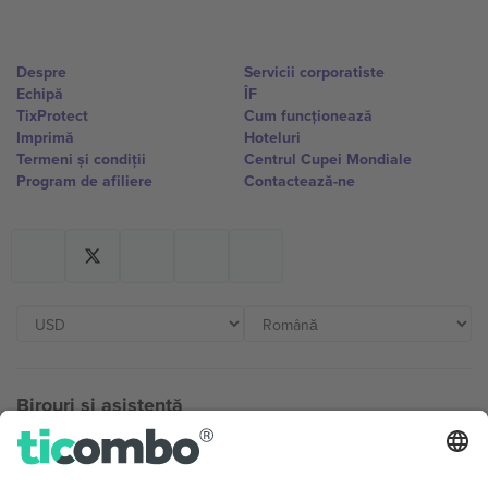
Despre
Servicii corporatiste
Echipă
ÎF
TixProtect
Cum funcționează
Imprimă
Hoteluri
Termeni și condiții
Centrul Cupei Mondiale
Program de afiliere
Contactează-ne
Birouri și asistență
Germany
United Kingdom
Unter den Linden 24, 10117
167 City Road, London, Greater