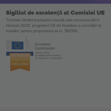
Sigiliul de excelență al Comisiei UE
Ticombo GmbH (compania mamă) este recunoscută în
Horizon 2020, programul UE de finanțare a cercetării și
inovării, pentru propunerea sa nr. 782393.