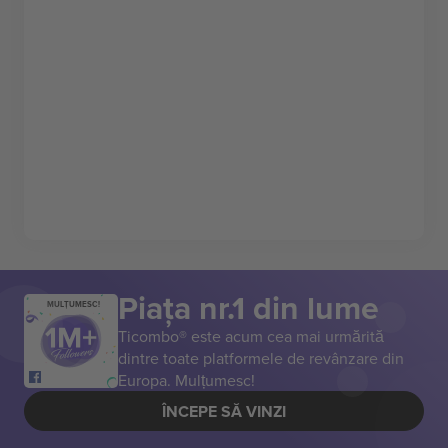
Piața nr.1 din lume
MULȚUMESC!
Ticombo® este acum cea mai urmărită
dintre toate platformele de revânzare din
Europa. Mulțumesc!
ÎNCEPE SĂ VINZI