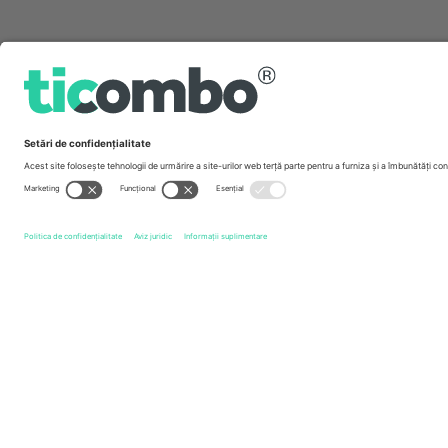
Link-uri rapide
Toulouse Olympique
Bilete
Catalans Dragons
Bilete