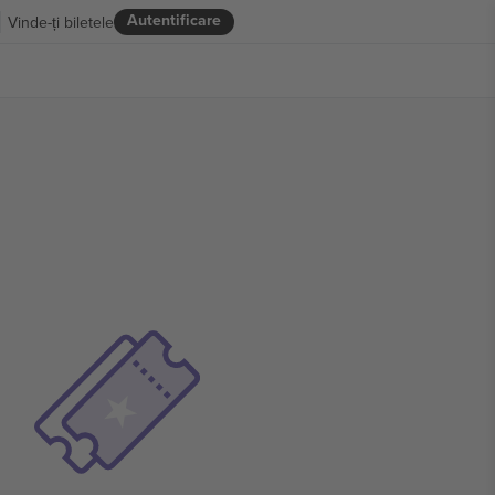
Autentificare
Vinde-ți biletele