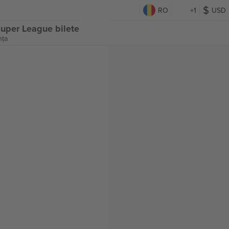
RO
+1
USD
uper League bilete
nța