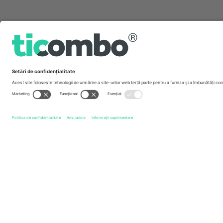
Link-uri rapide
Toulouse Olympique
Bilete
Huddersfield Giants
Bilete