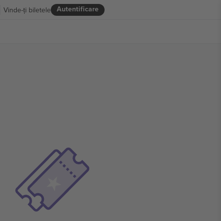
Autentificare
Vinde-ți biletele