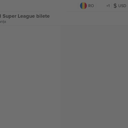
RO
+1
USD
d Super League bilete
anța