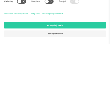
Echipă
ÎF
TixProtect
Cum funcționează
Imprimă
Hoteluri
Termeni și condiții
Centrul Cupei Mondiale
Program de afiliere
Contactează-ne
Birouri și asistență
Germany
United Kingdom
Unter den Linden 24, 10117
167 City Road, London, Greater
Berlin, Germany
London, EC1V 1AW, United
Kingdom
United States
Switzerland