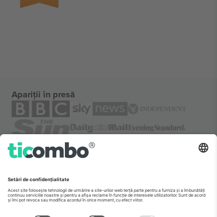
Apariții în presă
Despre
Servicii corporatiste