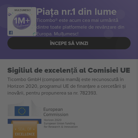
Piața nr.1 din lume
MULȚUMESC!
Ticombo® este acum cea mai urmărită
dintre toate platformele de revânzare din
Europa. Mulțumesc!
ÎNCEPE SĂ VINZI
Sigiliul de excelență al Comisiei UE
Ticombo GmbH (compania mamă) este recunoscută în
Horizon 2020, programul UE de finanțare a cercetării și
inovării, pentru propunerea sa nr. 782393.