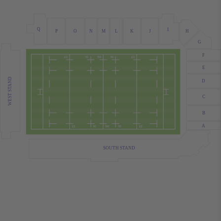
Q
I
H
J
O
L
K
P
N
M
G
F
E
WEST STAND
D
C
B
A
SOUTH STAND